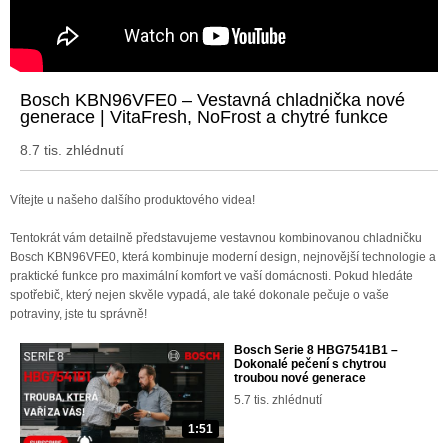
Bosch KBN96VFE0 – Vestavná chladnička nové
generace | VitaFresh, NoFrost a chytré funkce
8.7 tis. zhlédnutí
Vítejte u našeho dalšího produktového videa!
Tentokrát vám detailně představujeme vestavnou kombinovanou chladničku
Bosch KBN96VFE0, která kombinuje moderní design, nejnovější technologie a
praktické funkce pro maximální komfort ve vaší domácnosti. Pokud hledáte
spotřebič, který nejen skvěle vypadá, ale také dokonale pečuje o vaše
potraviny, jste tu správně!
Bosch Serie 8 HBG7541B1 –
Dokonalé pečení s chytrou
troubou nové generace
5.7 tis. zhlédnutí
1:51