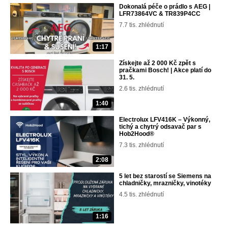
Dokonalá péče o prádlo s AEG |
LFR73864VC & TR839P4CC
7.7 tis. zhlédnutí
1:17
Získejte až 2 000 Kč zpět s
pračkami Bosch! | Akce platí do
31. 5.
2.6 tis. zhlédnutí
1:40
Electrolux LFV416K – Výkonný,
tichý a chytrý odsavač par s
Hob2Hood®
7.3 tis. zhlédnutí
2:08
5 let bez starostí se Siemens na
chladničky, mrazničky, vinotéky
4.5 tis. zhlédnutí
1:16