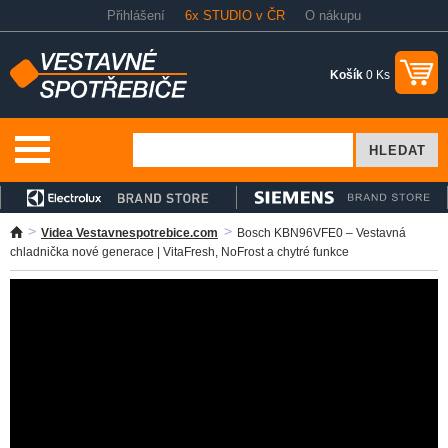
Přihlášení
6x STUDIO v ČR
O nákupu
Košík
0 Ks
Videa Vestavnespotrebice.com
Bosch KBN96VFE0 – Vestavná
chladnička nové generace | VitaFresh, NoFrost a chytré funkce