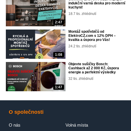
indukční varná deska pro moderní
kuchyni!
18.7 tis. zhlédnutí
2:47
Montáž spotřebičů od
ElektroCZ.com s 12% DPH –
kvalita a úspora pro Vás!
24.2 tis. zhlédnutí
1:08
Objevte sušičky Bosch:
Cashback až 2 000 Kč, úspora
energie a perfektní výsledky
32 tis. zhlédnutí
1:47
O společnosti
O nás
Volná místa