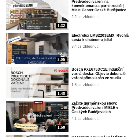
Předváděcí vaření na
konvektomatu a parní troubě |
Miele Center České Budějovice
2.2 tis. zhlédnutí
1:32
Electrolux LMS2203EMX: Rychlá
cesta k chutnému jídlu!
3.4 tis. zhlédnutí
2:05
Bosch PXE675DC1E Indukční
varná deska: Objevte dokonalé
vaření přímo u nás ve studiu
1.8 tis. zhlédnutí
1:48
Zažijte gurmánskou show:
Předváděcí vaření MIELE v
Českých Budějovicích
4.1 tis. zhlédnutí
1:59