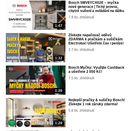
Bosch SMV8YCX02E – myčka
nové generace | Tichý provoz,
chytré sušení a ovládání na dálku
7.8 tis. zhlédnutí
1:47
Získejte napařovač oděvů
ZDARMA k pračkám a sušičkám
Electrolux! Ušetřete čas i peníze!
3.7 tis. zhlédnutí
1:32
Bosch Myčky: Využijte Cashback
a ušetřete 2 000 Kč!
7.5 tis. zhlédnutí
1:26
Nejlepší pračky & sušičky Bosch!
Získejte 1 rok záruky zdarma!
5.8 tis. zhlédnutí
1:28