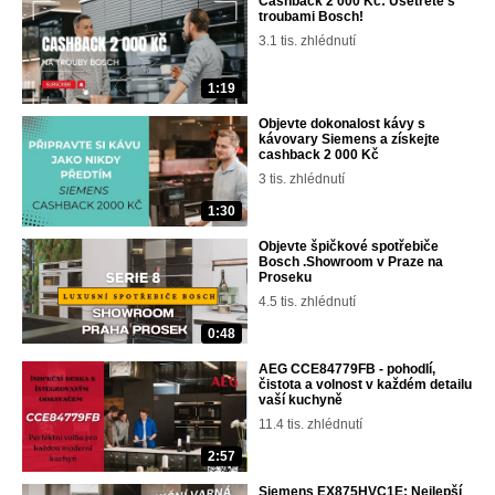
Cashback 2 000 Kč: Ušetřete s
troubami Bosch!
3.1 tis. zhlédnutí
1:19
Objevte dokonalost kávy s
kávovary Siemens a získejte
cashback 2 000 Kč
3 tis. zhlédnutí
1:30
Objevte špičkové spotřebiče
Bosch .Showroom v Praze na
Proseku
4.5 tis. zhlédnutí
0:48
AEG CCE84779FB - pohodlí,
čistota a volnost v každém detailu
vaší kuchyně
11.4 tis. zhlédnutí
2:57
Siemens EX875HVC1E: Nejlepší