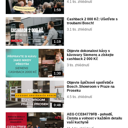
4.1 tis. zhlédnutí
1:59
Cashback 2 000 Kč: Ušetřete s
troubami Bosch!
3.1 tis. zhlédnutí
1:19
Objevte dokonalost kávy s
kávovary Siemens a získejte
cashback 2 000 Kč
3 tis. zhlédnutí
1:30
Objevte špičkové spotřebiče
Bosch .Showroom v Praze na
Proseku
4.5 tis. zhlédnutí
0:48
AEG CCE84779FB - pohodlí,
čistota a volnost v každém detailu
vaší kuchyně