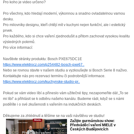
Pro koho je video určeno?
Pro všechny, kdo hledají moderní, výkonnou a snadno ovladatelnou varnou
desku.
Pro milovníky designu, kteří chtějí mít v kuchyni nejen funkční, ale i estetický
prvek.
Pro každého, kdo si chce vaření zjednodušit a přitom zachovat vysokou kvalitu
výsledných pokrmů.
Pro více informací:
Navštivte stránky produktu: Bosch PXE675DC1E
https://www.elektrocz.com/p254482-bosch-pxe67..
Nebo se rovnou stavte v našem studiu a vyzkoušejte si Bosch Serie 8 naživo.
Kontaktujte nás pro rezervaci termínu či podrobnější informace.
https://www.elektrocz.com/kuchynske-studio-pr..
Pokud se vám video líbí a přineslo vám užitečné tipy, nezapomeňte dát „To se
mi líbí“ a přihlásit se k odběru našeho kanálu. Budeme rádi, když se s námi
podělíte i o své zkušenosti s vařením na indukčních deskách.
Děkujeme za zhlédnutí a těšíme se na vaši návštěvu ve studiu!
Zažijte gurmánskou show:
Předváděcí vaření MIELE v
Českých Budějovicích