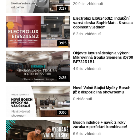
20.9 tis. zhlédnutí
3:17
Electrolux EIS62453IZ: Indukční
varná deska SaphirMatt - Krása a
odolnost v jednom
8.3 tis. zhlédnutí
3:05
Objevte luxusní design a výkon:
Mikrovlnná trouba Siemens iQ700
BF722R1B1
4.9 tis. zhlédnutí
2:25
Nové Volně Stojící Myčky Bosch
již k dispozici na showroomu
0 zhlédnutí
0:00
Bosch indukce + navíc 2 roky
záruka = perfektní kombinace!
6.6 tis. zhlédnutí