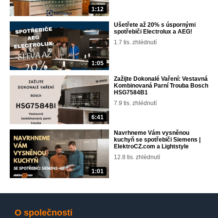
1:12
Ušetřete až 20% s úspornými
spotřebiči Electrolux a AEG!
1.7 tis. zhlédnutí
1:05
Zažijte Dokonalé Vaření: Vestavná
Kombinovaná Parní Trouba Bosch
HSG7584B1
7.9 tis. zhlédnutí
6:41
Navrhneme Vám vysněnou
kuchyň se spotřebiči Siemens |
ElektroCZ.com a Lightstyle
12.8 tis. zhlédnutí
1:01
O společnosti