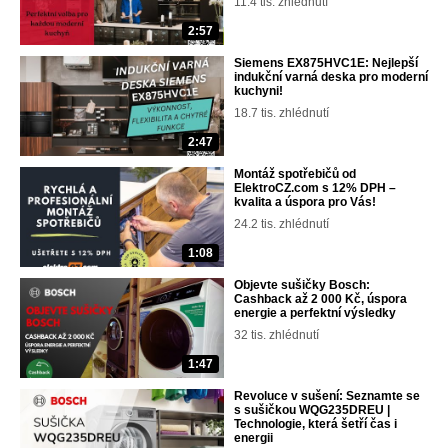
11.4 tis. zhlédnutí
2:57
Siemens EX875HVC1E: Nejlepší
indukční varná deska pro moderní
kuchyni!
18.7 tis. zhlédnutí
2:47
Montáž spotřebičů od
ElektroCZ.com s 12% DPH –
kvalita a úspora pro Vás!
24.2 tis. zhlédnutí
1:08
Objevte sušičky Bosch:
Cashback až 2 000 Kč, úspora
energie a perfektní výsledky
32 tis. zhlédnutí
1:47
Revoluce v sušení: Seznamte se
s sušičkou WQG235DREU |
Technologie, která šetří čas i
energii