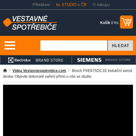
Přihlášení
6x STUDIO v ČR
O nákupu
Košík
0 Ks
Videa Vestavnespotrebice.com
Bosch PXE675DC1E Indukční varná
deska: Objevte dokonalé vaření přímo u nás ve studiu