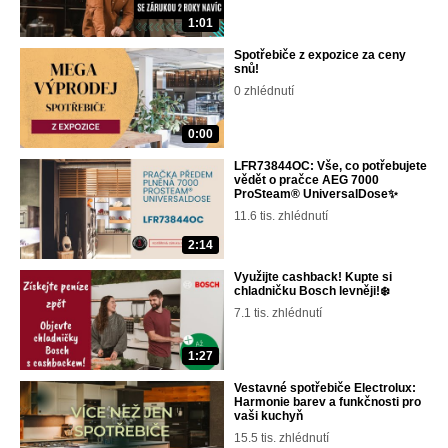
1:01
Spotřebiče z expozice za ceny
snů!
0 zhlédnutí
0:00
LFR73844OC: Vše, co potřebujete
vědět o pračce AEG 7000
ProSteam® UniversalDose✨
11.6 tis. zhlédnutí
2:14
Využijte cashback! Kupte si
chladničku Bosch levněji!❄️
7.1 tis. zhlédnutí
1:27
Vestavné spotřebiče Electrolux:
Harmonie barev a funkčnosti pro
vaši kuchyň
15.5 tis. zhlédnutí