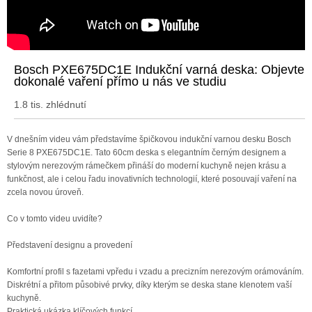
Bosch PXE675DC1E Indukční varná deska: Objevte
dokonalé vaření přímo u nás ve studiu
1.8 tis. zhlédnutí
V dnešním videu vám představíme špičkovou indukční varnou desku Bosch
Serie 8 PXE675DC1E. Tato 60cm deska s elegantním černým designem a
stylovým nerezovým rámečkem přináší do moderní kuchyně nejen krásu a
funkčnost, ale i celou řadu inovativních technologií, které posouvají vaření na
zcela novou úroveň.
Co v tomto videu uvidíte?
Představení designu a provedení
Komfortní profil s fazetami vpředu i vzadu a precizním nerezovým orámováním.
Diskrétní a přitom působivé prvky, díky kterým se deska stane klenotem vaší
kuchyně.
Praktická ukázka klíčových funkcí