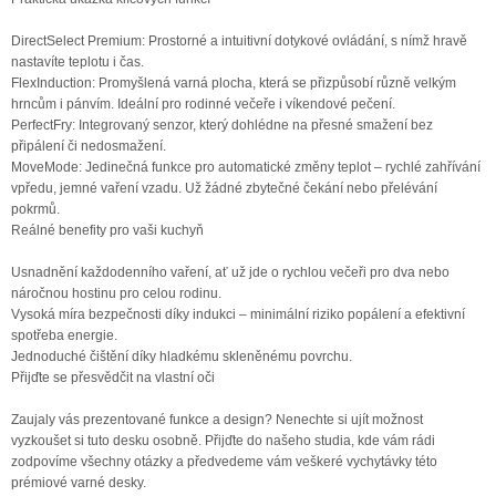
DirectSelect Premium: Prostorné a intuitivní dotykové ovládání, s nímž hravě
nastavíte teplotu i čas.
FlexInduction: Promyšlená varná plocha, která se přizpůsobí různě velkým
hrncům i pánvím. Ideální pro rodinné večeře i víkendové pečení.
PerfectFry: Integrovaný senzor, který dohlédne na přesné smažení bez
připálení či nedosmažení.
MoveMode: Jedinečná funkce pro automatické změny teplot – rychlé zahřívání
vpředu, jemné vaření vzadu. Už žádné zbytečné čekání nebo přelévání
pokrmů.
Reálné benefity pro vaši kuchyň
Usnadnění každodenního vaření, ať už jde o rychlou večeři pro dva nebo
náročnou hostinu pro celou rodinu.
Vysoká míra bezpečnosti díky indukci – minimální riziko popálení a efektivní
spotřeba energie.
Jednoduché čištění díky hladkému skleněnému povrchu.
Přijďte se přesvědčit na vlastní oči
Zaujaly vás prezentované funkce a design? Nenechte si ujít možnost
vyzkoušet si tuto desku osobně. Přijďte do našeho studia, kde vám rádi
zodpovíme všechny otázky a předvedeme vám veškeré vychytávky této
prémiové varné desky.