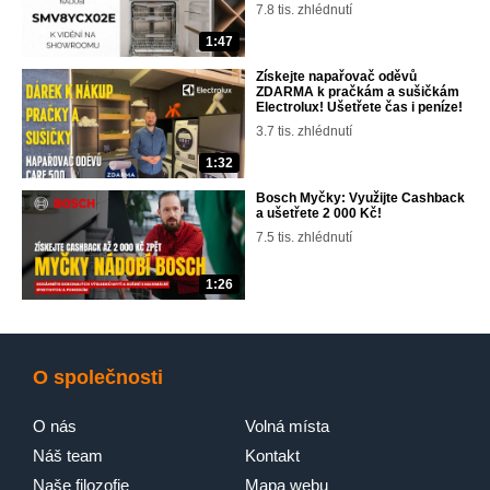
7.8 tis. zhlédnutí
1:47
Získejte napařovač oděvů
ZDARMA k pračkám a sušičkám
Electrolux! Ušetřete čas i peníze!
3.7 tis. zhlédnutí
1:32
Bosch Myčky: Využijte Cashback
a ušetřete 2 000 Kč!
7.5 tis. zhlédnutí
1:26
O společnosti
O nás
Volná místa
Náš team
Kontakt
Naše filozofie
Mapa webu