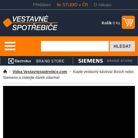
Přihlášení
6x STUDIO v ČR
O nákupu
Košík
0 Ks
Videa Vestavnespotrebice.com
Kupte vestavný kávovar Bosch nebo
Siemens a získejte dárek zdarma!