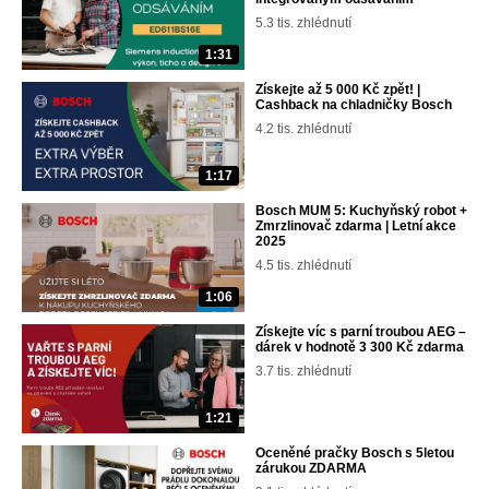
5.3 tis. zhlédnutí
1:31
Získejte až 5 000 Kč zpět! |
Cashback na chladničky Bosch
4.2 tis. zhlédnutí
1:17
Bosch MUM 5: Kuchyňský robot +
Zmrzlinovač zdarma | Letní akce
2025
4.5 tis. zhlédnutí
1:06
Získejte víc s parní troubou AEG –
dárek v hodnotě 3 300 Kč zdarma
3.7 tis. zhlédnutí
1:21
Oceněné pračky Bosch s 5letou
zárukou ZDARMA