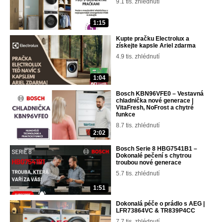
9.1 tis. zhlédnutí
1:15
Kupte pračku Electrolux a
získejte kapsle Ariel zdarma
4.9 tis. zhlédnutí
1:04
Bosch KBN96VFE0 – Vestavná
chladnička nové generace |
VitaFresh, NoFrost a chytré
funkce
8.7 tis. zhlédnutí
2:02
Bosch Serie 8 HBG7541B1 –
Dokonalé pečení s chytrou
troubou nové generace
5.7 tis. zhlédnutí
1:51
Dokonalá péče o prádlo s AEG |
LFR73864VC & TR839P4CC
7.7 tis. zhlédnutí