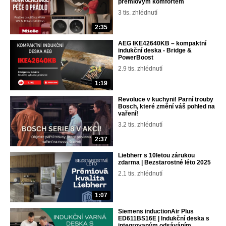
prémiovým komfortem
3 tis. zhlédnutí
2:35
AEG IKE42640KB – kompaktní
indukční deska - Bridge &
PowerBoost
2.9 tis. zhlédnutí
1:19
Revoluce v kuchyni! Parní trouby
Bosch, které změní váš pohled na
vaření!
3.2 tis. zhlédnutí
2:37
Liebherr s 10letou zárukou
zdarma | Bezstarostné léto 2025
2.1 tis. zhlédnutí
1:07
Siemens inductionAir Plus
ED611BS16E | Indukční deska s
integrovaným odsáváním