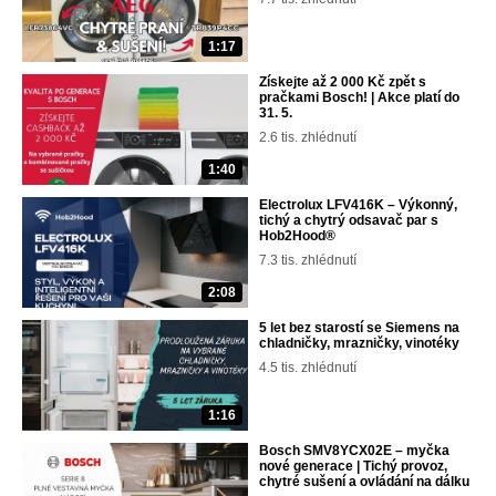
1:17
Získejte až 2 000 Kč zpět s
pračkami Bosch! | Akce platí do
31. 5.
2.6 tis. zhlédnutí
1:40
Electrolux LFV416K – Výkonný,
tichý a chytrý odsavač par s
Hob2Hood®
7.3 tis. zhlédnutí
2:08
5 let bez starostí se Siemens na
chladničky, mrazničky, vinotéky
4.5 tis. zhlédnutí
1:16
Bosch SMV8YCX02E – myčka
nové generace | Tichý provoz,
chytré sušení a ovládání na dálku