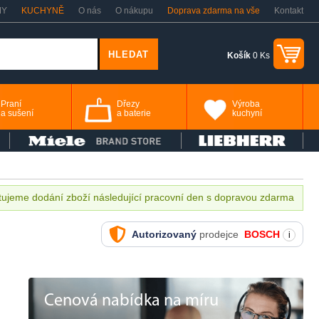
MY
KUCHYNĚ
O nás
O nákupu
Doprava zdarma na vše
Kontakt
Košík
0 Ks
Praní
Dřezy
Výroba
a sušení
a baterie
kuchyní
ujeme dodání zboží následující pracovní den s dopravou zdarma
Autorizovaný
prodejce
BOSCH
i
Cenová nabídka na míru