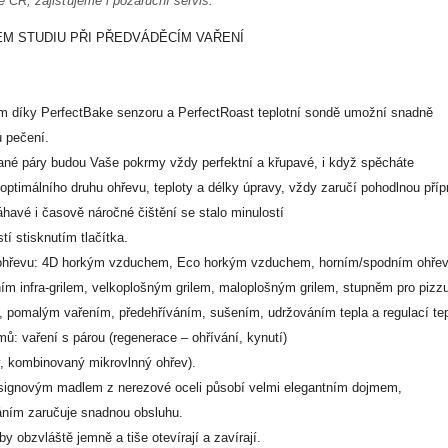
é ČR, zajišťujeme i pozáruční servis.
EM STUDIU PŘI PŘEDVÁDĚCÍM VAŘENÍ
díky PerfectBake senzoru a PerfectRoast teplotní sondě umožní snadně
ů pečení.
ané páry budou Vaše pokrmy vždy perfektní a křupavé, i když spěcháte
optimálního druhu ohřevu, teploty a délky úpravy, vždy zaručí pohodlnou příp
áhavé i časově náročné čištění se stalo minulostí
í stisknutím tlačítka.
hy ohřevu: 4D horkým vzduchem, Eco horkým vzduchem, horním/spodním ohře
m infra-grilem, velkoplošným grilem, maloplošným grilem, stupněm pro pizzu
pomalým vařením, předehříváním, sušením, udržováním tepla a regulací tepl
mů: vaření s párou (regenerace – ohřívání, kynutí)
v, kombinovaný mikrovlnný ohřev).
esignovým madlem z nerezové oceli působí velmi elegantním dojmem,
áním zaručuje snadnou obsluhu.
y obzvláště jemně a tiše otevírají a zavírají.