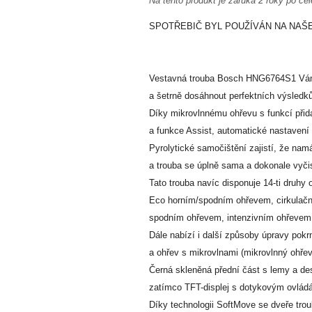
Na tento produkt je záruka 2 roky po cel
SPOTŘEBIČ BYL POUŽÍVÁN NA NAŠ
Vestavná trouba Bosch HNG6764S1 Vám 
a šetrně dosáhnout perfektních výsledk
Díky mikrovlnnému ohřevu s funkcí přid
a funkce Assist, automatické nastavení 
Pyrolytické samočištění zajistí, že nam
a trouba se úplně sama a dokonale vyčist
Tato trouba navíc disponuje 14-ti dru
Eco horním/spodním ohřevem, cirkulační
spodním ohřevem, intenzivním ohřevem, 
Dále nabízí i další způsoby úpravy pokr
a ohřev s mikrovlnami (mikrovlnný ohře
Černá skleněná přední část s lemy a d
zatímco TFT-displej s dotykovým ovlád
Díky technologii SoftMove se dveře troub