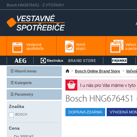
Bosch HNG6764S1 - Z VÝSTAVKY
Vestavné
Volně
Vaření
spotřebiče
stojící
a peče
☰ Hlavní menu
Bosch Online Brand Store
Vaření
☰ Kategorie
☰ Parametry
Bosch HNG6764S1 
Značka
DOPRAVA ZDARMA
VÝHODNÁ MON
BOSCH
Cena
Do 3000 Kč