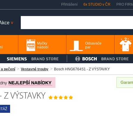
Přihlášení
6x STUDIO v ČR
PRO FIR
Akce
>
Myčky
Odsavače
ní
nádobí
par
 a pečení
Vestavné trouby
Bosch HNG6764S1 - Z VÝSTAVKY
Garant
- Z VÝSTAVKY
TÁŽ