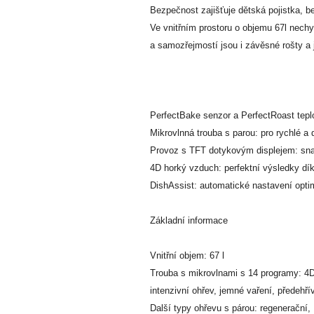
Bezpečnost zajišťuje dětská pojistka, b
Ve vnitřním prostoru o objemu 67l nechy
a samozřejmostí jsou i závěsné rošty a
PerfectBake senzor a PerfectRoast tepl
Mikrovlnná trouba s parou: pro rychlé a 
Provoz s TFT dotykovým displejem: sna
4D horký vzduch: perfektní výsledky díky
DishAssist: automatické nastavení optim
Základní informace
Vnitřní objem: 67 l
Trouba s mikrovlnami s 14 programy: 4D ho
intenzivní ohřev, jemné vaření, předehří
Další typy ohřevu s párou: regenerační,