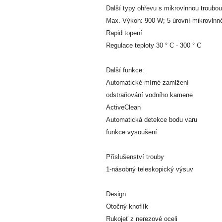
Další typy ohřevu s mikrovlnnou troubou
Max. Výkon: 900 W; 5 úrovní mikrovlnn
Rapid topení
Regulace teploty 30 ° C - 300 ° C
Další funkce:
Automatické mírné zamlžení
odstraňování vodního kamene
ActiveClean
Automatická detekce bodu varu
funkce vysoušení
Příslušenství trouby
1-násobný teleskopický výsuv
Design
Otočný knoflík
Rukojeť z nerezové oceli