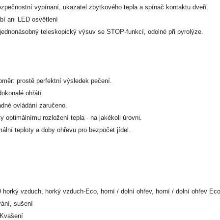
ezpečnostní vypínaní, ukazatel zbytkového tepla a spínač kontaktu dveří.
bí ani LED osvětlení
 jednonásobný teleskopický výsuv se STOP-funkcí, odolné při pyrolýze.
oměr: prostě perfektní výsledek pečení.
dokonalé ohřátí.
dné ovládání zaručeno.
 optimálnímu rozložení tepla - na jakékoli úrovni.
ální teploty a doby ohřevu pro bezpočet jídel.
rký vzduch, horký vzduch-Eco, horní / dolní ohřev, horní / dolní ohřev Eco, ve
vání, sušení
 Kvašení