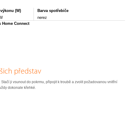
 výkonu (W)
Barva spotřebiče
 W
nerez
 s Home Connect
šich představ
Stačí ji vsunout do pokrmu, připojit k troubě a zvolit požadovanou vnitřní
vždy dokonale křehké.