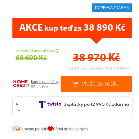
DOPRAVA ZDARMA
AKCE
38 890 Kč
kup teď za
CENA PRÁVĚ NYNÍ
Doporučená prodejní cena
38 970
Kč
68 690 Kč
Nejnižší cena za posledních 30 dní: 38 970 Kč
koupit na splátky
od 3 897,-
Porovnat produkt
Přidat do oblíbených