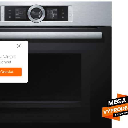
+
se Vám, co
bídnout