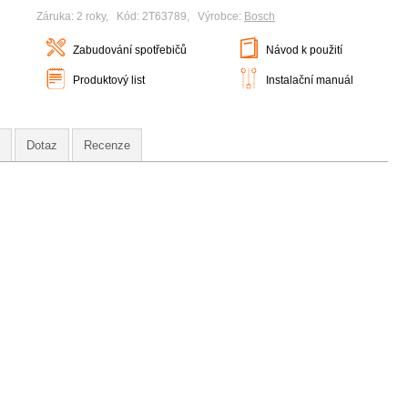
Záruka: 2 roky, Kód: 2T63789, Výrobce:
Bosch
Zabudování spotřebičů
Návod k použití
Produktový list
Instalační manuál
Dotaz
Recenze