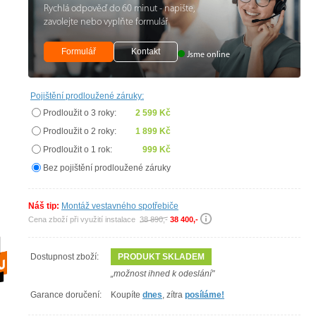
Rychlá odpověď do 60 minut - napište,
zavolejte nebo vyplňte formulář
Formulář
Kontakt
Jsme online
Pojištění prodloužené záruky:
Prodloužit o 3 roky:
2 599 Kč
Prodloužit o 2 roky:
1 899 Kč
Prodloužit o 1 rok:
999 Kč
Bez pojištění prodloužené záruky
Náš tip:
Montáž vestavného spotřebiče
Cena zboží při využití instalace
38 890,-
38 400,-
Dostupnost zboží:
PRODUKT SKLADEM
„možnost ihned k odeslání"
Garance doručení:
Koupíte
dnes
, zítra
posíláme!