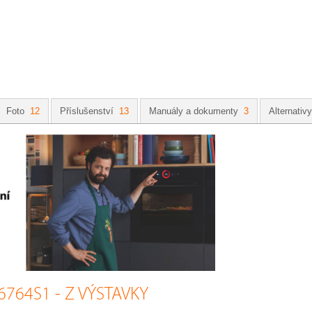
Foto
12
Příslušenství
13
Manuály a dokumenty
3
Alternativy
6764S1 - Z VÝSTAVKY