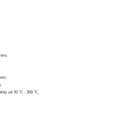
ravu.
vem,
,
oty od 30 °C - 300 °C.