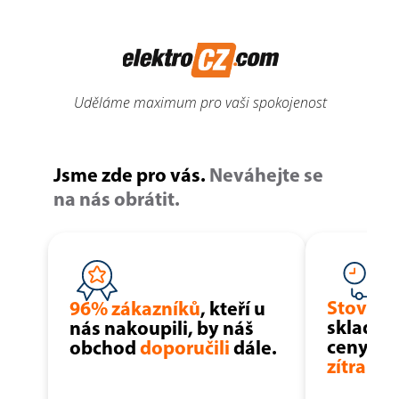
Uděláme maximum pro vaši spokojenost
Jsme zde pro vás.
Neváhejte se
na nás obrátit.
Stovky 
96% zákazníků
, kteří u
skladem 
nás nakoupili, by náš
ceny, mo
obchod
doporučili
dále.
zítra u v