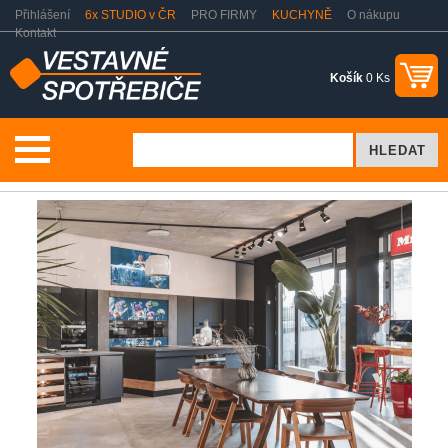
Přihlášení
6x STUDIO v ČR
PRO FIRMY
KUCHYNĚ
O nákupu
Kontakt
Košík
0 Ks
Vše o nákupu
Prodloužená záruka - Miele Servis Certifikát