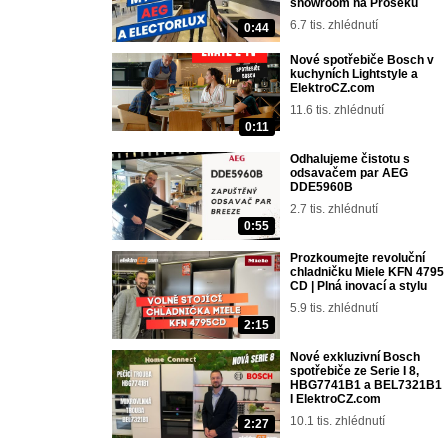
showroom na Proseku
6.7 tis. zhlédnutí
0:44
Nové spotřebiče Bosch v
kuchyních Lightstyle a
ElektroCZ.com
11.6 tis. zhlédnutí
0:11
Odhalujeme čistotu s
odsavačem par AEG
DDE5960B
2.7 tis. zhlédnutí
0:55
Prozkoumejte revoluční
chladničku Miele KFN 4795
CD | Plná inovací a stylu
5.9 tis. zhlédnutí
2:15
Nové exkluzivní Bosch
spotřebiče ze Serie I 8,
HBG7741B1 a BEL7321B1
I ElektroCZ.com
10.1 tis. zhlédnutí
2:27