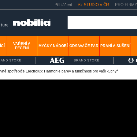
Přihlášení
6x STUDIO v ČR
PRO FIRM
VAŘENÍ A
ÍCÍ
MYČKY NÁDOBÍ
ODSAVAČE PAR
PRANÍ A SUŠENÍ
PEČENÍ
vné spotřebiče Electrolux: Harmonie barev a funkčnosti pro vaši kuchyň