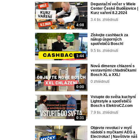
Degustační večer v Miele
Center České Budějovice |
Kurz vaření 8.2.2024
3.4 tis. zhlédnutí
4:08
Získejte cashback za
nákup úsporných
spotřebičů Bosch!
9.5 tis. zhlédnutí
1:44
Nová dimenze chlazení s
vestavnými chladničkami
Bosch XL a XXL!
0 zhlédnutí
0:00
Vstupte do světa kuchyní
Lightstyle a spotřebičů
Bosch s ElektroCZ.com
7.9 tis. zhlédnutí
0:31
Objevte revoluci v mytí
nádobí s myčkami AEG a
Electrolux! | Navštivte náš