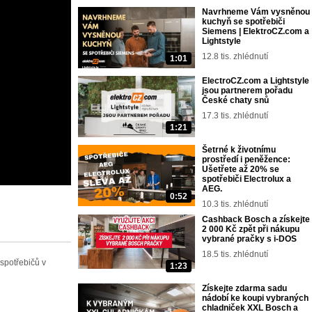
Navrhneme Vám vysněnou
kuchyň se spotřebiči
Siemens | ElektroCZ.com a
Lightstyle
12.8 tis. zhlédnutí
1:01
ElectroCZ.com a Lightstyle
jsou partnerem pořadu
České chaty snů
17.3 tis. zhlédnutí
1:21
Šetrné k životnímu
prostředí i peněžence:
Ušetřete až 20% se
spotřebiči Electrolux a
AEG.
0:52
10.3 tis. zhlédnutí
Cashback Bosch a získejte
2 000 Kč zpět při nákupu
vybrané pračky s i-DOS
18.5 tis. zhlédnutí
spotřebičů v
1:23
Získejte zdarma sadu
nádobí ke koupi vybraných
chladniček XXL Bosch a