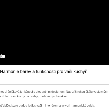
 Harmonie barev a funkčnosti pro vaši kuchyň
snoubí špičková funkčnost s elegantním designem. Nabízí širokou škálu vestavných 
doladí vaši kuchyň a dodají jí jedinečný charakter.
třebiče, které budou ladit s vaším interiérem a vytvoří harmonický celek.