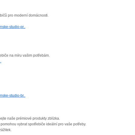
ebičů pro moderní domácnosti.
nske-studio-pr..
ebiče na míru vašim potřebám.
.
nske-studio-br..
jte naše prémiové produkty zblízka.
 pomohou vybrat spotřebiče ideální pro vaše potřeby.
zážitek.