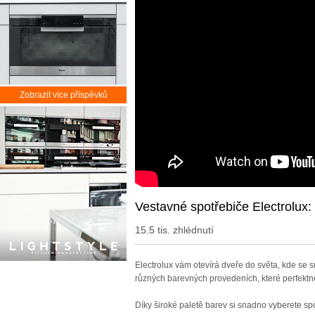
Zobrazit více příspěvků
Vestavné spotřebiče Electrolux:
15.5 tis. zhlédnutí
Electrolux vám otevírá dveře do světa, kde se 
různých barevných provedeních, které perfektně 
Díky široké paletě barev si snadno vyberete spo