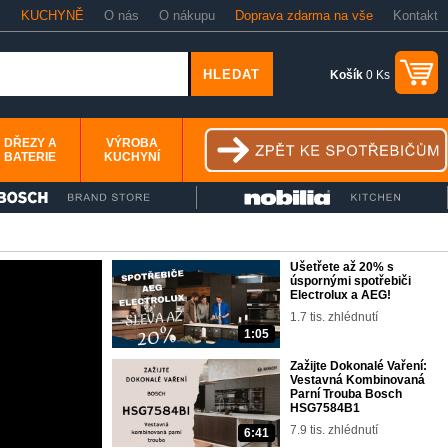
Y
KUCHYNĚ
O nás
O nákupu
Doprava zdarma na vše
Kontakt
Košík
0 Ks
DŘEZY A
VÝROBA
BATERIE
KUCHYNÍ
Ušetřete až 20% s
úspornými spotřebiči
Electrolux a AEG!
1.7 tis. zhlédnutí
1:05
Zažijte Dokonalé Vaření:
Vestavná Kombinovaná
Parní Trouba Bosch
HSG7584B1
7.9 tis. zhlédnutí
6:41