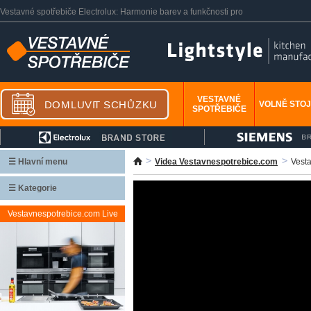
Vestavné spotřebiče Electrolux: Harmonie barev a funkčnosti pro
vaši kuchyň - Videa
VESTAVNÉ
VOLNĚ STOJ
SPOTŘEBIČE
☰ Hlavní menu
Videa Vestavnespotrebice.com
Vesta
☰ Kategorie
Vestavnespotrebice.com Live