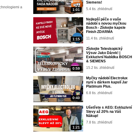
Siemens!
echnologiemi a
5.4 tis. zhlédnutí
1:01
Nejlepší péče o vaše
nádobí s novou myčkou
Bosch - Získejte kapsle
Finish ZDARMA
11.4 tis. zhlédnutí
1:15
Získejte Teleskopický
Výsuv Jako Dárek! |
Exkluzivní Nabídka BOSCH
& SIEMENS
15.2 tis. zhlédnutí
0:59
Myčky nádobí Electrolux
nyní s dárkem kapslí Jar
Platimum Plus.
6.8 tis. zhlédnutí
0:40
Ušetřete s AEG: Exkluzivní
Slevy až 20% na Váš
Nákup!
7.8 tis. zhlédnutí
1:21