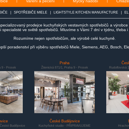
ebiče
|
Vaření a pečení
|
Myčky nádobí
|
Chlaze
BIČE
|
SPOTŘEBIČE MIELE
|
LIGHTSTYLE KITCHEN MANUFACTURE
|
EL
specializovaný prodejce kuchyňských vestavných spotřebičů a výrobc
 specialisté ve světě spotřebičů. Mluvíme s Vámi 7 dní v týdnu, třeba 
Rozumíme nejen spotřebičům, ale výrobě celé kuchyně.
ší poradenství při výběru spotřebičů Miele, Siemens, AEG, Bosch, Ele
Praha
Česk
a 9 - Prosek
Žitenická 871/1, Praha 9 - Prosek
Rudolfovská 1
ovice
České Budějovice
 České Budějovice
Kuchyňské studio - PŘIPRAVUJEME
Hrachov