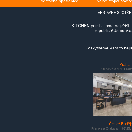
Vestavné spotřebiče
|
Volně stojící spotř
VESTAVNÉ SPOTŘE
KITCHEN point - Jsme největší 
republice! Jsme Vaši
Poskytneme Vám to nejlep
Praha
Žitenická 871/7, Prah
České Buděj
Přemysla Otakara II. 87/25,