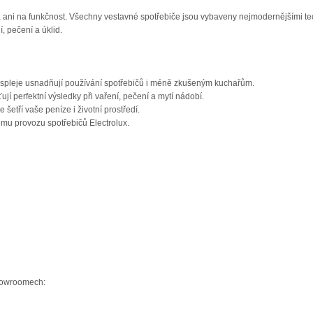
 ani na funkčnost. Všechny vestavné spotřebiče jsou vybaveny nejmodernějšími t
, pečení a úklid.
 displeje usnadňují používání spotřebičů i méně zkušeným kuchařům.
jí perfektní výsledky při vaření, pečení a mytí nádobí.
 šetří vaše peníze i životní prostředí.
hému provozu spotřebičů Electrolux.
showroomech: