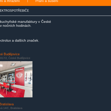
ní a mražení
|
Praní a sušení
EKTROSPOTŘEBIČE
e kuchyňské manufaktury v České
i v nočních hodinách.
ctrolux a dalších značek.
é Budějovice
817/2, České Budějovice
Bratislava
á 14/C, Bratislava