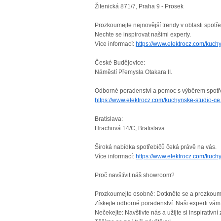
Žitenická 871/7, Praha 9 - Prosek
Prozkoumejte nejnovější trendy v oblasti spotř
Nechte se inspirovat našimi experty.
Více informací:
https://www.elektrocz.com/kuchy
České Budějovice:
Náměstí Přemysla Otakara II.
Odborné poradenství a pomoc s výběrem spotř
https://www.elektrocz.com/kuchynske-studio-ce.
Bratislava:
Hrachová 14/C, Bratislava
Široká nabídka spotřebičů čeká právě na vás.
Více informací:
https://www.elektrocz.com/kuchy
Proč navštívit náš showroom?
Prozkoumejte osobně: Dotkněte se a prozkoume
Získejte odborné poradenství: Naši experti vám
Nečekejte: Navštivte nás a užijte si inspirativní 