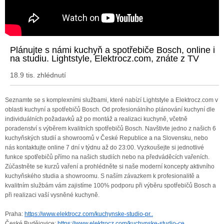
Plánujte s námi kuchyň a spotřebiče Bosch, online i
na studiu. Lightstyle, Elektrocz.com, znáte z TV
18.9 tis. zhlédnutí
Seznamte se s komplexními službami, které nabízí Lightstyle a Elektrocz.com v
oblasti kuchyní a spotřebičů Bosch. Od profesionálního plánování kuchyní dle
individuálních požadavků až po montáž a realizaci kuchyně, včetně
poradenství s výběrem kvalitních spotřebičů Bosch. Navštivte jedno z našich 6
kuchyňských studií a showroomů v České Republice a na Slovensku, nebo
nás kontaktujte online 7 dní v týdnu až do 23:00. Vyzkoušejte si jednotlivé
funkce spotřebičů přímo na našich studiích nebo na předváděcích vařeních.
Zúčastněte se kurzů vaření a prohlédněte si naše moderní koncepty aktivního
kuchyňského studia a showroomu. S naším závazkem k profesionalitě a
kvalitním službám vám zajistíme 100% podporu při výběru spotřebičů Bosch a
při realizaci vaší vysněné kuchyně.
Praha:
https://www.elektrocz.com/kuchynske-studio-pr..
České Budějovice:
https://www.elektrocz.com/kuchynske-studio-ce..