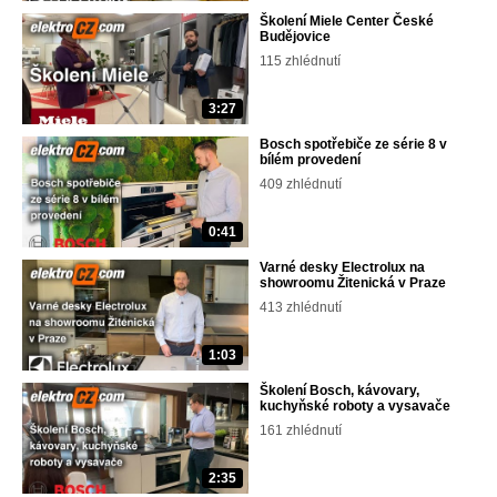
Školení Miele Center České
Budějovice
115 zhlédnutí
3:27
Bosch spotřebiče ze série 8 v
bílém provedení
409 zhlédnutí
0:41
Varné desky Electrolux na
showroomu Žitenická v Praze
413 zhlédnutí
1:03
Školení Bosch, kávovary,
kuchyňské roboty a vysavače
161 zhlédnutí
2:35