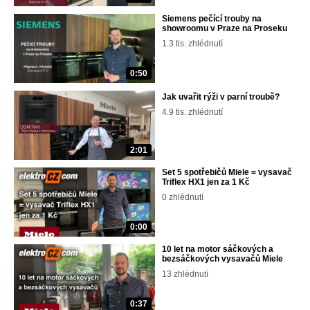
Siemens pečící trouby na
showroomu v Praze na Proseku
1.3 tis. zhlédnutí
0:50
Jak uvařit rýži v parní troubě?
4.9 tis. zhlédnutí
2:01
Set 5 spotřebičů Miele = vysavač
Triflex HX1 jen za 1 Kč
0 zhlédnutí
0:00
10 let na motor sáčkových a
bezsáčkových vysavačů Miele
13 zhlédnutí
0:37