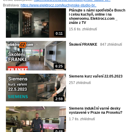
Bratislava:
https://www.elektrocz.com/kuchynske-studio-br..
Plánujte s námi spotřebiče Bosch
i celou kuchyň, online i na
showroomu. Elektrocz.com _
znáte z TV
15.6 tis. zhlédnutí
0:11
Školení FRANKE
847 zhlédnutí
6:25
Siemens kurz vaření 22.05.2023
257 zhlédnutí
2:59
Siemens indukční varné desky
vystavené v Praze na Proseku?
1.7 tis. zhlédnutí
0:48