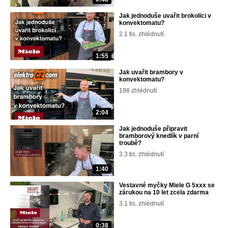
Jak jednoduše uvařit brokolici v
konvektomatu?
2.1 tis. zhlédnutí
1:55
Jak uvařit brambory v
konvektomatu?
198 zhlédnutí
2:04
Jak jednoduše připravit
bramborový knedlík v parní
troubě?
3.3 tis. zhlédnutí
1:40
Vestavné myčky Miele G 5xxx se
zárukou na 10 let zcela zdarma
3.1 tis. zhlédnutí
0:38