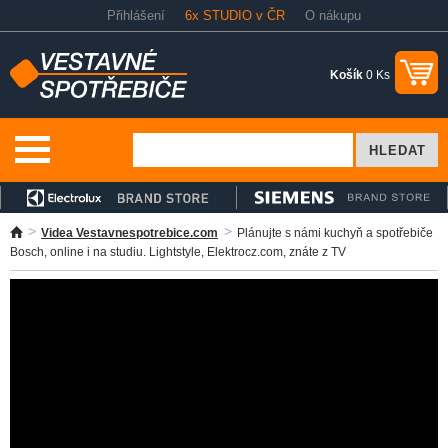
Přihlášení
6x STUDIO v ČR
O nákupu
Košík
0 Ks
Videa Vestavnespotrebice.com
Plánujte s námi kuchyň a spotřebiče
Bosch, online i na studiu. Lightstyle, Elektrocz.com, znáte z TV