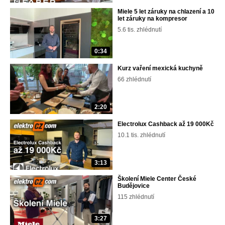
Miele 5 let záruky na chlazení a 10
let záruky na kompresor
5.6 tis. zhlédnutí
0:34
Kurz vaření mexická kuchyně
66 zhlédnutí
2:20
Electrolux Cashback až 19 000Kč
10.1 tis. zhlédnutí
3:13
Školení Miele Center České
Budějovice
115 zhlédnutí
3:27