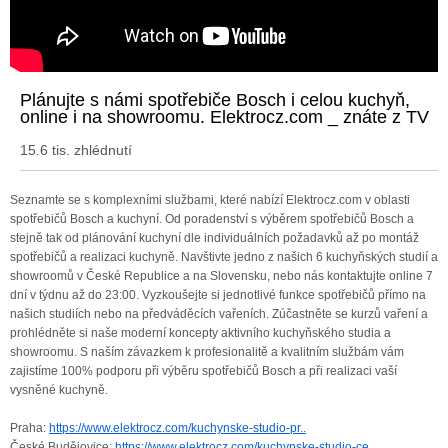
Plánujte s námi spotřebiče Bosch i celou kuchyň,
online i na showroomu. Elektrocz.com _ znáte z TV
15.6 tis. zhlédnutí
Seznamte se s komplexními službami, které nabízí Elektrocz.com v oblasti
spotřebičů Bosch a kuchyní. Od poradenství s výběrem spotřebičů Bosch a
stejně tak od plánování kuchyní dle individuálních požadavků až po montáž
spotřebičů a realizaci kuchyně. Navštivte jedno z našich 6 kuchyňských studií a
showroomů v České Republice a na Slovensku, nebo nás kontaktujte online 7
dní v týdnu až do 23:00. Vyzkoušejte si jednotlivé funkce spotřebičů přímo na
našich studiích nebo na předváděcích vařeních. Zúčastněte se kurzů vaření a
prohlédněte si naše moderní koncepty aktivního kuchyňského studia a
showroomu. S naším závazkem k profesionalitě a kvalitním službám vám
zajistíme 100% podporu při výběru spotřebičů Bosch a při realizaci vaší
vysněné kuchyně.
Praha:
https://www.elektrocz.com/kuchynske-studio-pr..
České Budějovice:
https://www.elektrocz.com/kuchynske-studio-ce..