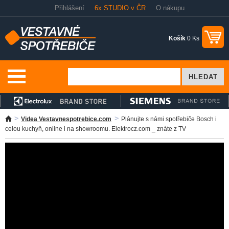
Přihlášení
6x STUDIO v ČR
O nákupu
Košík
0 Ks
Videa Vestavnespotrebice.com
Plánujte s námi spotřebiče Bosch i
celou kuchyň, online i na showroomu. Elektrocz.com _ znáte z TV