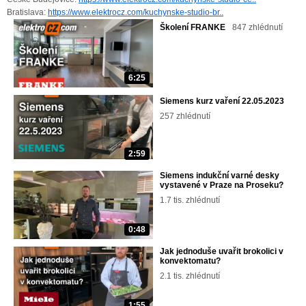
Bratislava:
https://www.elektrocz.com/kuchynske-studio-br..
Školení FRANKE
847 zhlédnutí
6:25
Siemens kurz vaření 22.05.2023
257 zhlédnutí
2:59
Siemens indukční varné desky
vystavené v Praze na Proseku?
1.7 tis. zhlédnutí
0:48
Jak jednoduše uvařit brokolici v
konvektomatu?
2.1 tis. zhlédnutí
1:55