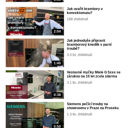
Jak uvařit brambory v
konvektomatu?
198 zhlédnutí
2:04
Jak jednoduše připravit
bramborový knedlík v parní
troubě?
3.3 tis. zhlédnutí
1:40
Vestavné myčky Miele G 5xxx se
zárukou na 10 let zcela zdarma
3.1 tis. zhlédnutí
0:38
Siemens pečící trouby na
showroomu v Praze na Proseku
1.3 tis. zhlédnutí
0:50