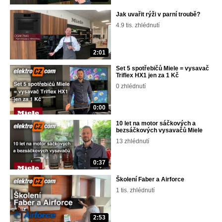
Jak uvařit rýži v parní troubě?
4.9 tis. zhlédnutí
2:01
Set 5 spotřebičů Miele = vysavač
Triflex HX1 jen za 1 Kč
0 zhlédnutí
0:00
10 let na motor sáčkových a
bezsáčkových vysavačů Miele
13 zhlédnutí
0:37
Školení Faber a Airforce
1 tis. zhlédnutí
2:53