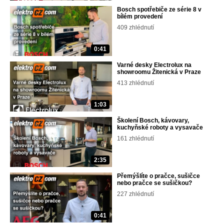
Bosch spotřebiče ze série 8 v
bílém provedení
409 zhlédnutí
0:41
Varné desky Electrolux na
showroomu Žitenická v Praze
413 zhlédnutí
1:03
Školení Bosch, kávovary,
kuchyňské roboty a vysavače
161 zhlédnutí
2:35
Přemýšlíte o pračce, sušičce
nebo pračce se sušičkou?
227 zhlédnutí
0:41