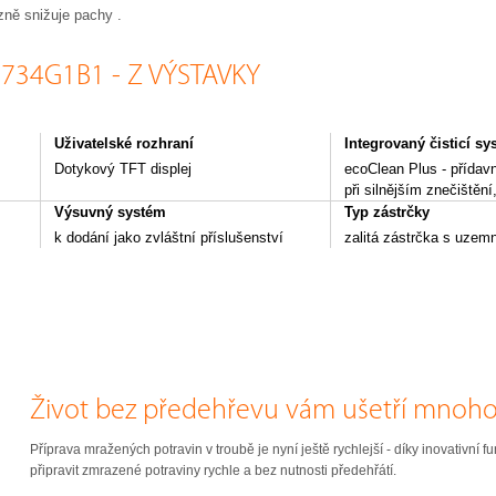
zně snižuje pachy .
B734G1B1 - Z VÝSTAVKY
Uživatelské rozhraní
Integrovaný čisticí s
Dotykový TFT displej
ecoClean Plus - přídavn
při silnějším znečištění
Výsuvný systém
Typ zástrčky
k dodání jako zvláštní příslušenství
zalitá zástrčka s uzem
Život bez předehřevu vám ušetří mnoho 
Příprava mražených potravin v troubě je nyní ještě rychlejší - díky inovativní 
připravit zmrazené potraviny rychle a bez nutnosti předehřátí.