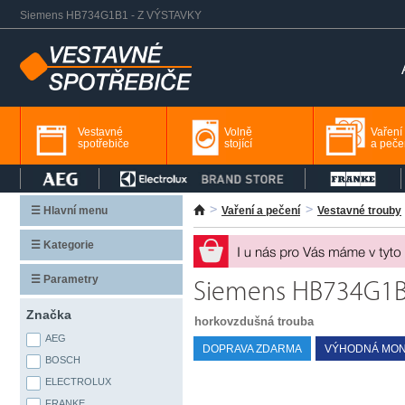
Siemens HB734G1B1 - Z VÝSTAVKY
Vestavné
Volně
Vaření
spotřebiče
stojící
a peče
☰ Hlavní menu
Vaření a pečení
Vestavné trouby
☰ Kategorie
☰ Parametry
Siemens HB734G1B
Značka
horkovzdušná trouba
AEG
DOPRAVA ZDARMA
VÝHODNÁ MON
BOSCH
ELECTROLUX
FRANKE