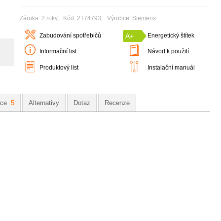
Záruka: 2 roky, Kód: 2T74793, Výrobce:
Siemens
Zabudování spotřebičů
A+
Energetický štítek
Informační list
Návod k použití
Produktový list
Instalační manuál
ace
5
Alternativy
Dotaz
Recenze