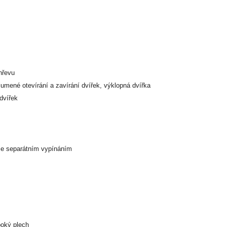
hřevu
tlumené otevírání a zavírání dvířek, výklopná dvířka
dvířek
 se separátním vypínáním
boký plech