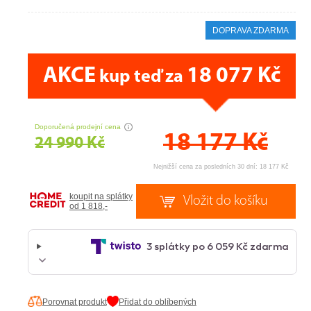
DOPRAVA ZDARMA
AKCE
18 077 Kč
kup teď za
CENA PRÁVĚ NYNÍ
Doporučená prodejní cena
18 177
Kč
24 990 Kč
Nejnižší cena za posledních 30 dní: 18 177 Kč
koupit na splátky
od 1 818,-
Porovnat produkt
Přidat do oblíbených