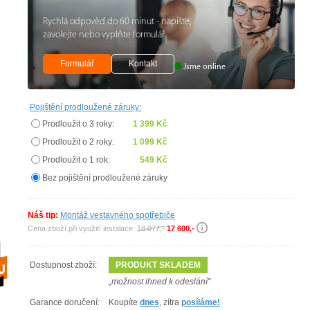
Rychlá odpověď do 60 minut - napište,
zavolejte nebo vyplňte formulář
Formulář
Kontakt
Jsme online
Pojištění prodloužené záruky:
Prodloužit o 3 roky:
1 399 Kč
Prodloužit o 2 roky:
1 099 Kč
Prodloužit o 1 rok:
549 Kč
Bez pojištění prodloužené záruky
Náš tip:
Montáž vestavného spotřebiče
Cena zboží při využití instalace
18 077,-
17 600,-
Dostupnost zboží:
PRODUKT SKLADEM
„možnost ihned k odeslání"
Garance doručení:
Koupíte
dnes
, zítra
posíláme!