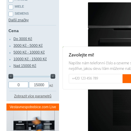
MIELE
SIEMENS
Další značky
Cena
Do 3000 Kč
3000 Kč - 5000 Kč
5000 Kč - 10000 Kč
Zavolejte mi!
10000 Kč - 15000 Kč
Napište nám telefonní číslo a ozveme 
Nad 15000 Kč
nejdříve, jakou slevu Vám můžeme na
Kč
Zobrazit více parametrů
Vestavnespotrebice.com Live