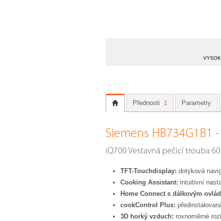
VYSOKÁ
Přednosti
1
Parametry
Siemens HB734G1B1 -
iQ700 Vestavná pečicí trouba 60
TFT-Touchdisplay:
dotyková naviga
Cooking Assistant:
intuitivní nas
Home Connect s dálkovým ovlád
cookControl Plus:
předinstalovaná
3D horký vzduch:
rovnoměrné rozlo