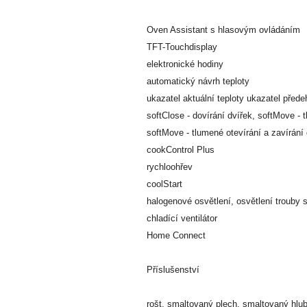
Oven Assistant s hlasovým ovládáním
TFT-Touchdisplay
elektronické hodiny
automatický návrh teploty
ukazatel aktuální teploty ukazatel přede
softClose - dovírání dvířek, softMove - 
softMove - tlumené otevírání a zavírání 
cookControl Plus
rychloohřev
coolStart
halogenové osvětlení, osvětlení trouby
chladící ventilátor
Home Connect
Příslušenství
rošt, smaltovaný plech, smaltovaný hlu