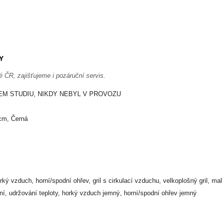
Y
é ČR, zajišťujeme i pozáruční servis.
EM STUDIU, NIKDY NEBYL V PROVOZU
 cm, Černá
ký vzduch, horní/spodní ohřev, gril s cirkulací vzduchu, velkoplošný gril, mal
ní, udržování teploty, horký vzduch jemný, horní/spodní ohřev jemný