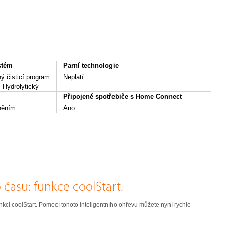
ystém
Parní technologie
ý čisticí program
Neplatí
, Hydrolytický
Připojené spotřebiče s Home Connect
něním
Ano
času: funkce coolStart.
funkci coolStart. Pomocí tohoto inteligentního ohřevu můžete nyní rychle