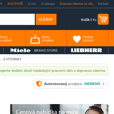
MY
KUCHYNĚ
O nás
O nákupu
Doprava zdarma na vše
Kontakt
Košík
0 Ks
Praní
Dřezy
Výroba
a sušení
a baterie
kuchyní
 - Z VÝSTAVKY
ujeme dodání zboží následující pracovní den s dopravou zdarma
Autorizovaný
prodejce
SIEMENS
i
Cenová nabídka na míru