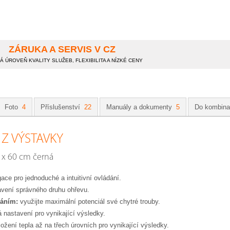
ZÁRUKA A SERVIS V CZ
 ÚROVEŇ KVALITY SLUŽEB, FLEXIBILITA A NÍZKÉ CENY
Foto
4
Příslušenství
22
Manuály a dokumenty
5
Do kombin
 Z VÝSTAVKY
 x 60 cm černá
ce pro jednoduché a intuitivní ovládání.
tavení správného druhu ohřevu.
áním:
využijte maximální potenciál své chytré trouby.
 nastavení pro vynikající výsledky.
žení tepla až na třech úrovních pro vynikající výsledky.