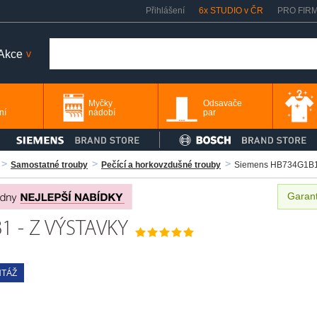
Přihlášení
6x STUDIO v ČR
PRO FIR
Akce
>
Myčky
Odsavače
ní
nádobí
par
Samostatné trouby
Pečící a horkovzdušné trouby
Siemens HB734G1B1
Garant
1 - Z VÝSTAVKY
TÁŽ