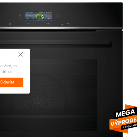
+
se Vám, co
bídnout