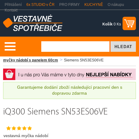
Přihlášení
6x STUDIO v ČR
PRO FIRMY
KUCHYNĚ
O nákupu
Kontakt
Košík
0 Ks
Myčky nádobí
Vestavné myčky nádobí s panelem
Vestavné
myčky nádobí s panelem 60cm
Siemens SN53ES06VE
Garantujeme dodání zboží následující pracovní den s
dopravou zdarma
iQ300 Siemens SN53ES06VE
vestavná myčka nádobí