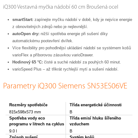
iQ300 Vestavná myčka nádobí 60 cm Broušená ocel
smartStart:
zapínejte myčku nádobí v době, kdy je nejvíce energie
z obnovitelných zdrojů nebo je nejlevnější.
autoOpen dry:
nižší spotřeba energie při sušení díky
automatickému pootevření dvířek.
Více flexibility pro pohodlnějsí ukládání nádobí se systémem košů
varioFlex a příborovou zásuvkou varioDrawer.
Hodinový 65 °C:
čisté a suché nádobí za pouhých 60 minut.
varioSpeed Plus – až třikrát rychlejší mytí a sušení nádobí.
Parametry iQ300 Siemens SN53ES06VE
Rozměry spotřebiče
Třída energetické účinnosti
815x598x573 mm
B
Spotřeba vody eco
Třída emisí hluku šířeného
programu v litrech na cyklus
vzduchem
9.0 l
B
Způsob sušení
Systém košů