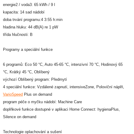
energie2 / voda3: 65 kWh / 9 l
kapacita: 14 sad nádobí
doba trvání programu:4 3:55 h:min
hladina hluku: 44 dB(A) re 1 pW
třída hlučnosti: B
Programy a speciální funkce
6 programů: Eco 50 °C, Auto 45-65 °C, intenzivní 70 °C, Hodinový 65
°C, Krátký 45 °C, Oblíbený
výchozí Oblíbený program: Předmytí
4 speciální funkce: Vzdálené zapnutí, intensiveZone, Poloviční náplň,
VarioSpeed
Plus on demand
program péče o myčku nádobí: Machine Care
doplňkové funkce dostupné v aplikaci Home Connect: hygienaPlus,
Silence on demand
Technologie oplachování a sušení