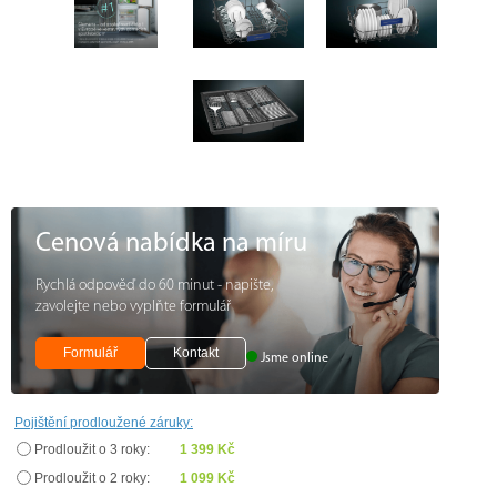
Cenová nabídka na míru
Rychlá odpověď do 60 minut - napište,
zavolejte nebo vyplňte formulář
Formulář
Kontakt
Jsme online
Pojištění prodloužené záruky:
Prodloužit o 3 roky:
1 399 Kč
Prodloužit o 2 roky:
1 099 Kč