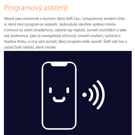
Programový asistent
Stejně jako pomocník v kuchyni, který šetří čas, i programový asistent vždy
ví, který mycí program je nejlepší. Jednoduše otevřete aplikaci Home
Connect na svém smartphonu, vyberte typ nádobí, úroveň znečištění a také
své preference, jako je energetická účinnost, úroveň usušení, rychlost a
hladina hluku, a ona vám poradí, který program máte spustit. Šetří váš čas a
zajistí čisté nádobí, které chcete.