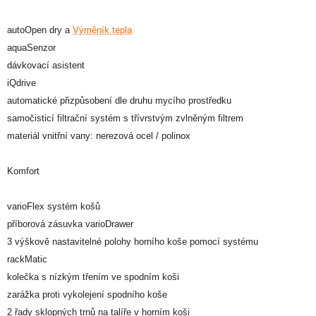
autoOpen dry a
Výměník tepla
aquaSenzor
dávkovací asistent
iQdrive
automatické přizpůsobení dle druhu mycího prostředku
samočisticí filtrační systém s třívrstvým zvlněným filtrem
materiál vnitřní vany: nerezová ocel / polinox
Komfort
varioFlex systém košů
příborová zásuvka varioDrawer
3 výškově nastavitelné polohy horního koše pomocí systému
rackMatic
kolečka s nízkým třením ve spodním koši
zarážka proti vykolejení spodního koše
2 řady sklopných trnů na talíře v horním koši