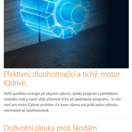
Efektivní, dlouhotrvající a tichý: motor
iQdrive.
Nižší spotřeba energie při stejném výkonu, krátký program s perfektními
výsledky mytí a navíc vždy příjemně tichý při jakémkoliv programu - to vše
není pro motor iQdrive problém. A k tomu všemu má ještě jednu výhodu:
minimálně se opotřebovává.
Doživotní záruka proti škodám