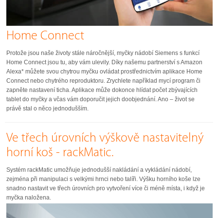
Home Connect
Protože jsou naše životy stále náročnější, myčky nádobí Siemens s funkcí
Home Connect jsou tu, aby vám ulevily. Díky našemu partnerství s Amazon
Alexa* můžete svou chytrou myčku ovládat prostřednictvím aplikace Home
Connect nebo chytrého reproduktoru. Zrychlete například mycí program či
zapněte nastavení ticha. Aplikace může dokonce hlídat počet zbývajících
tablet do myčky a včas vám doporučit jejich doobjednání. Ano – život se
právě stal o něco jednodušším.
Ve třech úrovních výškově nastavitelný
horní koš - rackMatic.
Systém rackMatic umožňuje jednodušší nakládání a vykládání nádobí,
zejména při manipulaci s velkými hrnci nebo talíři. Výšku horního koše lze
snadno nastavit ve třech úrovních pro vytvoření více či méně místa, i když je
myčka naložena.