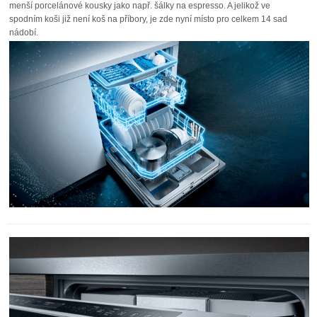
menší porcelánové kousky jako např. šálky na espresso. A jelikož ve
spodním koši již není koš na příbory, je zde nyní místo pro celkem 14 sad
nádobí.