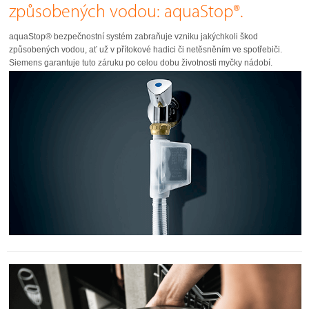
způsobených vodou: aquaStop®.
aquaStop® bezpečnostní systém zabraňuje vzniku jakýchkoli škod
způsobených vodou, ať už v přítokové hadici či netěsněním ve spotřebiči.
Siemens garantuje tuto záruku po celou dobu životnosti myčky nádobí.