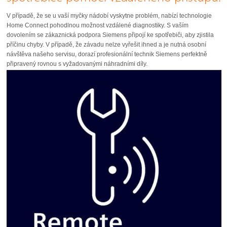
V případě, že se u vaší myčky nádobí vyskytne problém, nabízí technologie
Home Connect pohodlnou možnost vzdálené diagnostiky. S vaším
dovolením se zákaznická podpora Siemens připojí ke spotřebiči, aby zjistila
příčinu chyby. V případě, že závadu nelze vyřešit ihned a je nutná osobní
návštěva našeho servisu, dorazí profesionální technik Siemens perfektně
připravený rovnou s vyžadovanými náhradními díly.