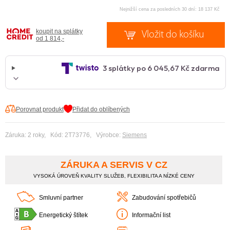
Nejnižší cena za posledních 30 dní: 18 137 Kč
koupit na splátky
od 1 814,-
Porovnat produkt
Přidat do oblíbených
Záruka: 2 roky, Kód: 2T73776, Výrobce:
Siemens
ZÁRUKA A SERVIS V CZ
VYSOKÁ ÚROVEŇ KVALITY SLUŽEB, FLEXIBILITA A NÍZKÉ CENY
Smluvní partner
Zabudování spotřebičů
Energetický štítek
Informační list