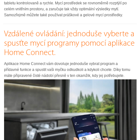
tabletu kontrolovaně a rychle. Mycí prostředek se rovnoměrně rozptýlí po
celém vnitřním prostoru, a zaručuje tak vždy optimální výsledky mytí.
Samozřejmě můžete také používat práškové a gelové mycí prostředky.
Vzdálené ovládání: jednoduše vyberte a
spusťte mycí programy pomocí aplikace
Home Connect.
Aplikace Home Connect vám dovoluje jednoduše vybrat program a
přídavné funkce a spustit vaši myčku odkudkoli a kdykoli chcete. Díky tomu
máte připravené čisté nádobí přesně v ten okamžik, kdy jej potřebujete.