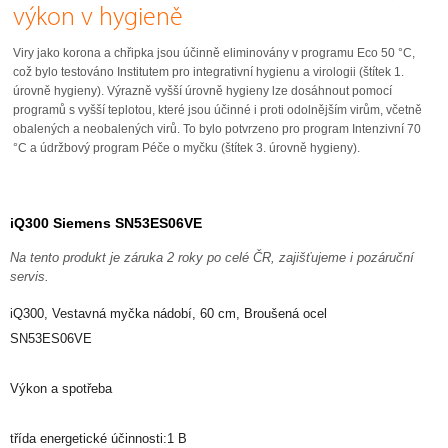
výkon v hygieně
Viry jako korona a chřipka jsou účinně eliminovány v programu Eco 50 °C,
což bylo testováno Institutem pro integrativní hygienu a virologii (štítek 1.
úrovně hygieny). Výrazně vyšší úrovně hygieny lze dosáhnout pomocí
programů s vyšší teplotou, které jsou účinné i proti odolnějším virům, včetně
obalených a neobalených virů. To bylo potvrzeno pro program Intenzivní 70
°C a údržbový program Péče o myčku (štítek 3. úrovně hygieny).
iQ300 Siemens SN53ES06VE
Na tento produkt je záruka 2 roky po celé ČR, zajišťujeme i pozáruční
servis.
iQ300, Vestavná myčka nádobí, 60 cm, Broušená ocel
SN53ES06VE
Výkon a spotřeba
třída energetické účinnosti:1 B