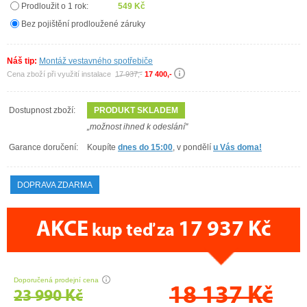
Prodloužit o 1 rok:
549 Kč
Bez pojištění prodloužené záruky
Náš tip:
Montáž vestavného spotřebiče
Cena zboží při využití instalace
17 937,-
17 400,-
Dostupnost zboží:
PRODUKT SKLADEM
„možnost ihned k odeslání"
Garance doručení:
Koupíte
dnes do 15:00
, v pondělí
u Vás doma!
DOPRAVA ZDARMA
AKCE
17 937 Kč
kup teď za
CENA PRÁVĚ NYNÍ
Doporučená prodejní cena
18 137
Kč
23 990 Kč