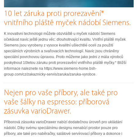
10 let záruka proti prorezavění*
vnitřního pláště myček nádobí Siemens.
K inovativní technologii můžete obzvláště u myček nádobí Siemens
očekávat navíc ještě jednu věc: dlouhotrvající kvalitu. Vnitřní pláště myček
Siemens jsou vyrobeny z vysoce kvalitní ušlechtilé oceli za použití
speciálních výrobních a svařovacích technologií. Navíc jsou chráněny
speciální povrchovou úpravou. Proto můžeme jako jedni z mála výrobců
poskytnout 10letou záruku proti prorezavění vnitřního pláště myčky.* Bližší
informace naleznete na https://www.siemens-home.bsh-
group.com/cz/zakaznicky-servis/zaruka/zaruka-vyrobce.
Nejen pro vaše příbory, ale také pro
vaše šálky na espresso: příborová
zásuvka varioDrawer.
Příborová zásuvka varioDrawer nabízí dodatečnou úroveň pro ukládání
nádobí. Díky svému speciálnímu designu nenabízí prostor pouze pro
příbory, ale také pro naběračky, salátové servírovací příbory a dokonce i