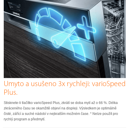
Umyto a usušeno 3x rychleji: varioSpeed
Plus.
Stisknete-li tlačítko varioSpeed Plus, zkrátí se doba mytí až o 66 %. Délka
zkráceného času se okamžitě objeví na displeji. Výsledkem je optimálně
čisté, zářící a suché nádobí v nejkratším možném čase. * Nelze použít pro
rychlý program a předmytí.