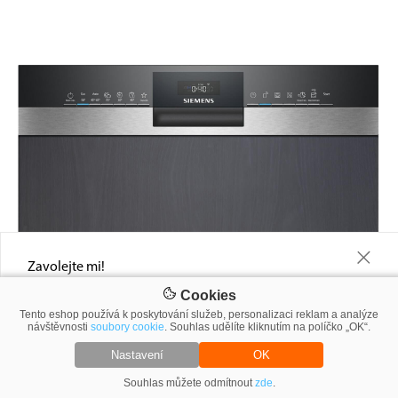
+
Zavolejte mi!
Napište nám telefonní číslo a ráno Vám řekneme, jakou slevu Vám
Cookies
můžeme nabídnout
Tento eshop používá k poskytování služeb, personalizaci reklam a analýze
návštěvnosti
soubory cookie
. Souhlas udělíte kliknutím na políčko „OK“.
Nastavení
OK
Souhlas můžete odmítnout
Výši slevy vám sdělíme do 60 minut.
zde
.
Zavolejte mi