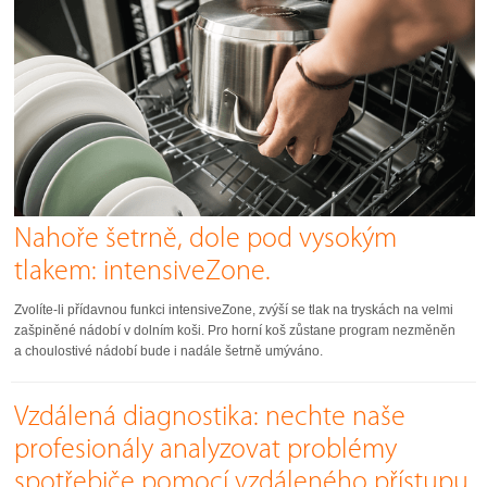
Nahoře šetrně, dole pod vysokým
tlakem: intensiveZone.
Zvolíte-li přídavnou funkci intensiveZone, zvýší se tlak na tryskách na velmi
zašpiněné nádobí v dolním koši. Pro horní koš zůstane program nezměněn
a choulostivé nádobí bude i nadále šetrně umýváno.
Vzdálená diagnostika: nechte naše
profesionály analyzovat problémy
spotřebiče pomocí vzdáleného přístupu.