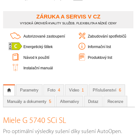
ZÁRUKA A SERVIS V CZ
VYSOKÁ ÚROVEŇ KVALITY SLUŽEB, FLEXIBILITA A NÍZKÉ CENY
Autorizované zastoupení
Zabudování spotřebičů
Energetický štítek
Informační list
Návod k použití
Produktový list
Instalační manuál
Parametry
Foto
4
Video
1
Příslušenství
6
Manuály a dokumenty
5
Alternativy
Dotaz
Recenze
Miele G 5740 SCi SL
Pro optimální výsledky sušení díky sušení AutoOpen.