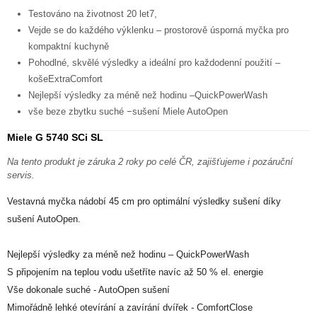
Testováno na životnost 20 let7,
Vejde se do každého výklenku – prostorově úsporná myčka pro
kompaktní kuchyně
Pohodlné, skvělé výsledky a ideální pro každodenní použití –
košeExtraComfort
Nejlepší výsledky za méně než hodinu –QuickPowerWash
vše beze zbytku suché −sušení Miele AutoOpen
Miele G 5740 SCi SL
Na tento produkt je záruka 2 roky po celé ČR, zajišťujeme i pozáruční
servis.
Vestavná myčka nádobí 45 cm pro optimální výsledky sušení díky
sušení AutoOpen.
Nejlepší výsledky za méně než hodinu – QuickPowerWash
S připojením na teplou vodu ušetříte navíc až 50 % el. energie
Vše dokonale suché - AutoOpen sušení
Mimořádně lehké otevírání a zavírání dvířek - ComfortClose