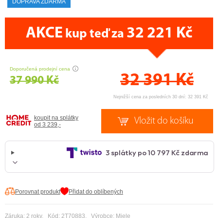
DOPRAVA ZDARMA
AKCE
32 221 Kč
kup teď za
CENA PRÁVĚ NYNÍ
Doporučená prodejní cena
32 391
Kč
37 990 Kč
Nejnižší cena za posledních 30 dní: 32 391 Kč
koupit na splátky
od 3 239,-
Porovnat produkt
Přidat do oblíbených
Záruka: 2 roky, Kód: 2T70883, Výrobce:
Miele