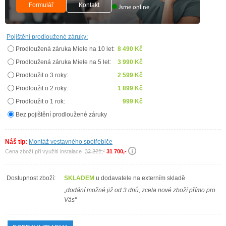
Formulář
Kontakt
Jsme online
Pojištění prodloužené záruky:
Prodloužená záruka Miele na 10 let:
8 490 Kč
Prodloužená záruka Miele na 5 let:
3 990 Kč
Prodloužit o 3 roky:
2 599 Kč
Prodloužit o 2 roky:
1 899 Kč
Prodloužit o 1 rok:
999 Kč
Bez pojištění prodloužené záruky
Náš tip:
Montáž vestavného spotřebiče
Cena zboží při využití instalace
32 221,-
31 700,-
Dostupnost zboží:
SKLADEM
u dodavatele na externím skladě
„dodání možné již od 3 dnů, zcela nové zboží přímo pro
Vás"