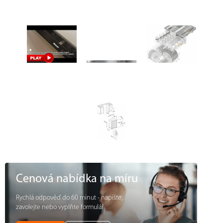
Cenová nabídka na míru
Rychlá odpověď do 60 minut - napište,
zavolejte nebo vyplňte formulář