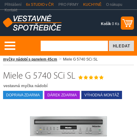
Přihlášení
6x STUDIO v ČR
PRO FIRMY
KUCHYNĚ
O nákupu
Kontakt
Košík
0 Ks
Myčky nádobí
Vestavné myčky nádobí s panelem
Vestavné
myčky nádobí s panelem 45cm
Miele G 5740 SCi SL
Miele G 5740 SCi SL
vestavná myčka nádobí
DOPRAVA ZDARMA
DÁREK ZDARMA
VÝHODNÁ MONTÁŽ