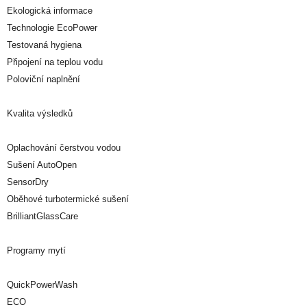
Ekologická informace
Technologie EcoPower
Testovaná hygiena
Připojení na teplou vodu
Poloviční naplnění
Kvalita výsledků
Oplachování čerstvou vodou
Sušení AutoOpen
SensorDry
Oběhové turbotermické sušení
BrilliantGlassCare
Programy mytí
QuickPowerWash
ECO