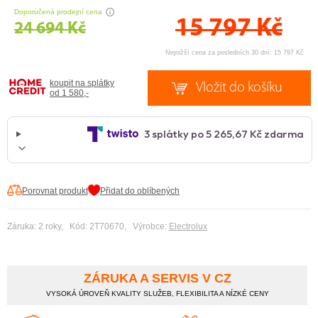
CENA PRÁVĚ NYNÍ
Doporučená prodejní cena
15 797
Kč
24 694 Kč
Nejnižší cena za posledních 30 dní: 15 797 Kč
koupit na splátky
od 1 580,-
Porovnat produkt
Přidat do oblíbených
Záruka: 2 roky, Kód: 2T70670, Výrobce:
Electrolux
ZÁRUKA A SERVIS V CZ
VYSOKÁ ÚROVEŇ KVALITY SLUŽEB, FLEXIBILITA A NÍZKÉ CENY