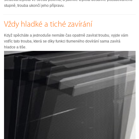
stupně, trouba ukončí jeho přípravu.
Vždy hladké a tiché zavírání
Když spěcháte a jednoduše nemáte čas opatrně zavírat troubu, vyjde vám
vstříc tato trouba, která se díky funkci tlumeného dovírání sama zavírá
hladce a tiše.