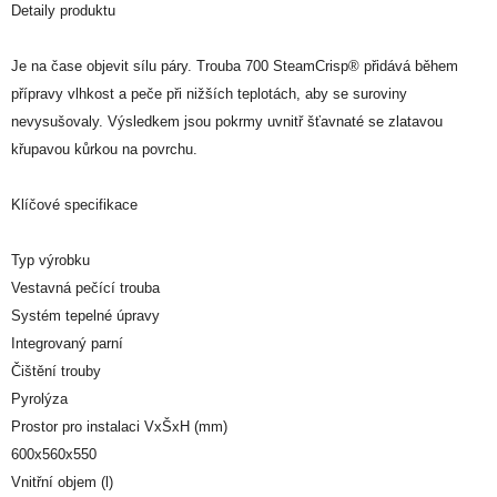
Detaily produktu
Je na čase objevit sílu páry. Trouba 700 SteamCrisp® přidává během
přípravy vlhkost a peče při nižších teplotách, aby se suroviny
nevysušovaly. Výsledkem jsou pokrmy uvnitř šťavnaté se zlatavou
křupavou kůrkou na povrchu.
Klíčové specifikace
Typ výrobku
Vestavná pečící trouba
Systém tepelné úpravy
Integrovaný parní
Čištění trouby
Pyrolýza
Prostor pro instalaci VxŠxH (mm)
600x560x550
Vnitřní objem (l)