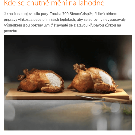
Kde se chutné mění na lahodné
Je na čase objevit sílu páry. Trouba 700 SteamCrisp® přidává během
přípravy vlhkost a peče při nižších teplotách, aby se suroviny nevysušovaly.
Výsledkem jsou pokrmy uvnitř šťavnaté se zlatavou křupavou kůrkou na
povrchu.