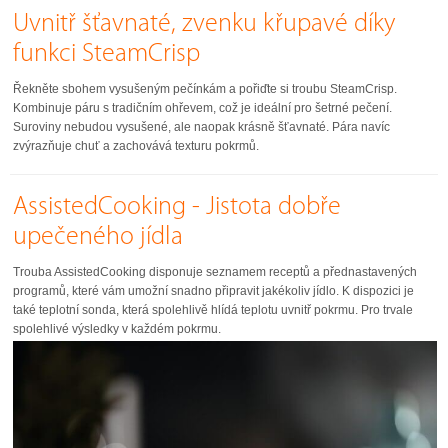
Uvnitř šťavnaté, zvenku křupavé díky
funkci SteamCrisp
Řekněte sbohem vysušeným pečínkám a pořiďte si troubu SteamCrisp.
Kombinuje páru s tradičním ohřevem, což je ideální pro šetrné pečení.
Suroviny nebudou vysušené, ale naopak krásně šťavnaté. Pára navíc
zvýrazňuje chuť a zachovává texturu pokrmů.
AssistedCooking - Jistota dobře
upečeného jídla
Trouba AssistedCooking disponuje seznamem receptů a přednastavených
programů, které vám umožní snadno připravit jakékoliv jídlo. K dispozici je
také teplotní sonda, která spolehlivě hlídá teplotu uvnitř pokrmu. Pro trvale
spolehlivé výsledky v každém pokrmu.