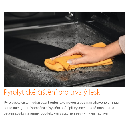
Pyrolytické čištění pro trvalý lesk
Pyrolytické čištění udrží vaši troubu jako novou a bez namáhavého drhnutí.
Tento inteligentní samočisticí systém spálí při vysoké teplotě mastnotu a
ostatní zbytky na jemný popílek, který stačí jen setřít vlhkým hadříkem.