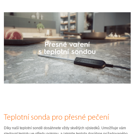
Teplotní sonda pro přesné pečení
Díky naší teplotní sondě dosáhnete vždy skvělých výsledků. Umožňuje vám
sledovat teplotu ve středu pokrmu, a jakmile teplota dosáhne požadovaného