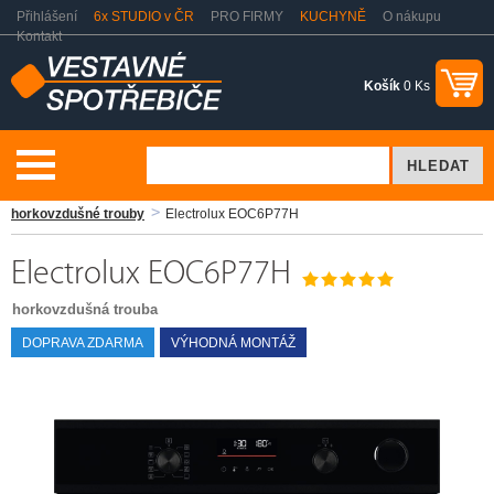
Přihlášení
6x STUDIO v ČR
PRO FIRMY
KUCHYNĚ
O nákupu
Kontakt
Košík
0 Ks
Vaření a pečení
Vestavné trouby
Samostatné trouby
Pečící a
horkovzdušné trouby
Electrolux EOC6P77H
Electrolux EOC6P77H
horkovzdušná trouba
DOPRAVA ZDARMA
VÝHODNÁ MONTÁŽ