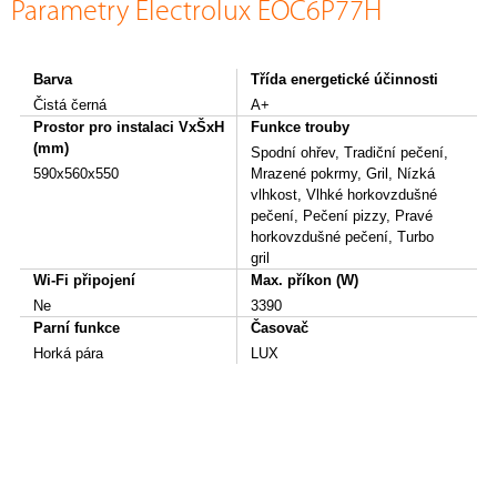
Parametry Electrolux EOC6P77H
Barva
Třída energetické účinnosti
Čistá černá
A+
Prostor pro instalaci VxŠxH
Funkce trouby
(mm)
Spodní ohřev, Tradiční pečení,
590x560x550
Mrazené pokrmy, Gril, Nízká
vlhkost, Vlhké horkovzdušné
pečení, Pečení pizzy, Pravé
horkovzdušné pečení, Turbo
gril
Wi-Fi připojení
Max. příkon (W)
Ne
3390
Parní funkce
Časovač
Horká pára
LUX