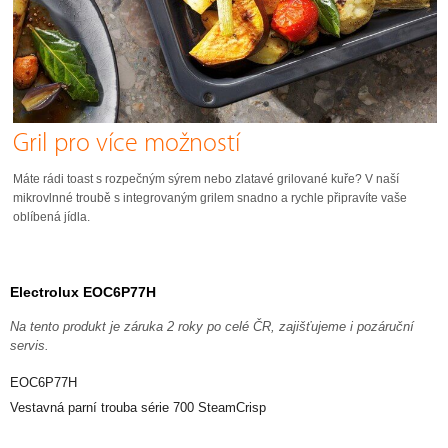
Gril pro více možností
Máte rádi toast s rozpečným sýrem nebo zlatavé grilované kuře? V naší
mikrovlnné troubě s integrovaným grilem snadno a rychle připravíte vaše
oblíbená jídla.
Electrolux EOC6P77H
Na tento produkt je záruka 2 roky po celé ČR, zajišťujeme i pozáruční
servis.
EOC6P77H
Vestavná parní trouba série 700 SteamCrisp