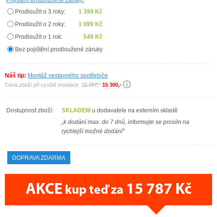
Pojištění prodloužené záruky:
Prodloužit o 3 roky:
1 399 Kč
Prodloužit o 2 roky:
1 099 Kč
Prodloužit o 1 rok:
549 Kč
Bez pojištění prodloužené záruky
Náš tip:
Montáž vestavného spotřebiče
Cena zboží při využití instalace
15 787,-
15 300,-
Dostupnost zboží:
SKLADEM
u dodavatele na externím skladě
„k dodání max. do 7 dnů, informujte se prosím na
rychlejší možné dodání"
DOPRAVA ZDARMA
AKCE
15 787 Kč
kup teď za