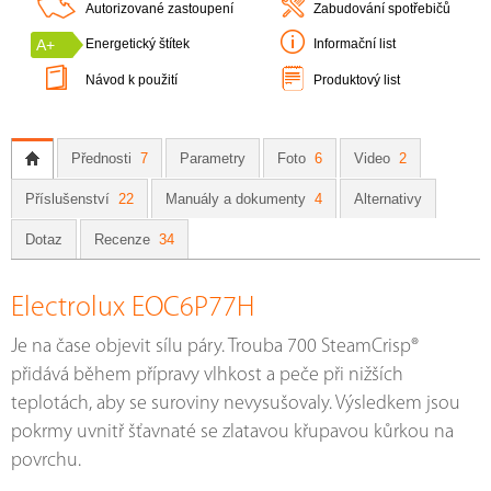
Autorizované zastoupení
Zabudování spotřebičů
A+
Energetický štítek
Informační list
Návod k použití
Produktový list
Přednosti
7
Parametry
Foto
6
Video
2
Příslušenství
22
Manuály a dokumenty
4
Alternativy
Dotaz
Recenze
34
Electrolux EOC6P77H
Je na čase objevit sílu páry. Trouba 700 SteamCrisp®
přidává během přípravy vlhkost a peče při nižších
teplotách, aby se suroviny nevysušovaly. Výsledkem jsou
pokrmy uvnitř šťavnaté se zlatavou křupavou kůrkou na
povrchu.