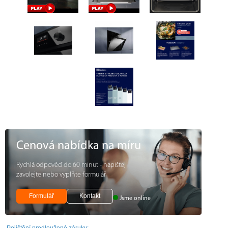
Cenová nabídka na míru
Rychlá odpověď do 60 minut - napište,
zavolejte nebo vyplňte formulář
Formulář
Kontakt
Jsme online