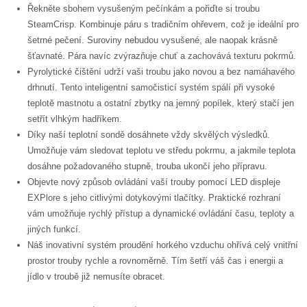
Řekněte sbohem vysušeným pečínkám a pořiďte si troubu
SteamCrisp. Kombinuje páru s tradičním ohřevem, což je ideální pro
šetrné pečení. Suroviny nebudou vysušené, ale naopak krásně
šťavnaté. Pára navíc zvýrazňuje chuť a zachovává texturu pokrmů.
Pyrolytické čištění udrží vaši troubu jako novou a bez namáhavého
drhnutí. Tento inteligentní samočisticí systém spálí při vysoké
teplotě mastnotu a ostatní zbytky na jemný popílek, který stačí jen
setřít vlhkým hadříkem.
Díky naší teplotní sondě dosáhnete vždy skvělých výsledků.
Umožňuje vám sledovat teplotu ve středu pokrmu, a jakmile teplota
dosáhne požadovaného stupně, trouba ukončí jeho přípravu.
Objevte nový způsob ovládání vaší trouby pomocí LED displeje
EXPlore s jeho citlivými dotykovými tlačítky. Praktické rozhraní
vám umožňuje rychlý přístup a dynamické ovládání času, teploty a
jiných funkcí.
Náš inovativní systém proudění horkého vzduchu ohřívá celý vnitřní
prostor trouby rychle a rovnoměrně. Tím šetří váš čas i energii a
jídlo v troubě již nemusíte obracet.