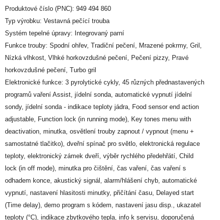
Produktové číslo (PNC): 949 494 860
Typ výrobku: Vestavná pečící trouba
Systém tepelné úpravy: Integrovaný parní
Funkce trouby: Spodní ohřev, Tradiční pečení, Mrazené pokrmy, Gril,
Nízká vlhkost, Vlhké horkovzdušné pečení, Pečení pizzy, Pravé
horkovzdušné pečení, Turbo gril
Elektronické funkce: 3 pyrolytické cykly, 45 různých přednastavených
programů vaření Assist, jídelní sonda, automatické vypnutí jídelní
sondy, jídelní sonda - indikace teploty jádra, Food sensor end action
adjustable, Function lock (in running mode), Key tones menu with
deactivation, minutka, osvětlení trouby zapnout / vypnout (menu +
samostatné tlačitko), dveřní spínač pro světlo, elektronická regulace
teploty, elektronický zámek dveří, výběr rychlého předehřátí, Child
lock (in off mode), minutka pro čištění, čas vaření, čas vaření s
odhadem konce, akustický signál, alarm/hlášení chyb, automatické
vypnutí, nastavení hlasitosti minutky, přičítání času, Delayed start
(Time delay), demo program s kódem, nastavení jasu disp., ukazatel
teploty (°C), indikace zbytkového tepla, info k servisu, doporučená