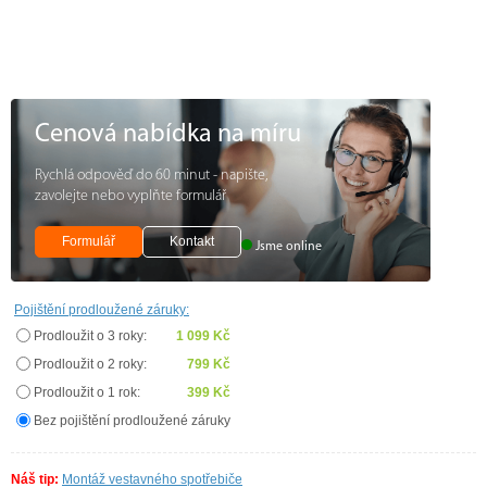
Cenová nabídka na míru
Rychlá odpověď do 60 minut - napište,
zavolejte nebo vyplňte formulář
Formulář
Kontakt
Jsme online
Pojištění prodloužené záruky:
Prodloužit o 3 roky:
1 099 Kč
Prodloužit o 2 roky:
799 Kč
Prodloužit o 1 rok:
399 Kč
Bez pojištění prodloužené záruky
Náš tip:
Montáž vestavného spotřebiče