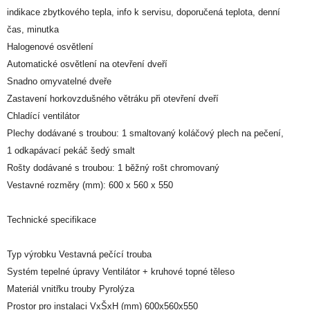
indikace zbytkového tepla, info k servisu, doporučená teplota, denní
čas, minutka
Halogenové osvětlení
Automatické osvětlení na otevření dveří
Snadno omyvatelné dveře
Zastavení horkovzdušného větráku při otevření dveří
Chladící ventilátor
Plechy dodávané s troubou: 1 smaltovaný koláčový plech na pečení,
1 odkapávací pekáč šedý smalt
Rošty dodávané s troubou: 1 běžný rošt chromovaný
Vestavné rozměry (mm): 600 x 560 x 550
Technické specifikace
Typ výrobku Vestavná pečící trouba
Systém tepelné úpravy Ventilátor + kruhové topné těleso
Materiál vnitřku trouby Pyrolýza
Prostor pro instalaci VxŠxH (mm) 600x560x550