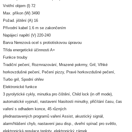
Vnitřní objem (l) 72
Max. příkon (W) 3490
Požad. jištění (A) 16
Přívodní kabel 1.6 m se zakončením
Napájecí napětí (V) 220-240
Barva Nerezová ocel s protiotiskovou úpravou
Třída energetické účinnosti A+
Funkce trouby
Tradiční pečení, Rozmrazování, Mrazené pokrmy, Gril, Vlhké
horkovzdušné pečení, Pečení pizzy, Pravé horkovzdušné pečení,
Turbo gril, Spodní ohřev
Elektronické funkce
3 pyrolytické cykly, minutka pro čištění, Child lock (in off mode),
automatické vypnutí, nastavení hlasitosti minutky, přičítání času, čas
vaření s odhadem konce, 45 různých
přednastavených programů vaření Assist, akustický signál,
alarm/hlášení chyb, nastavení jasu disp., dveřní spínač pro světlo,
elektronická regulace teploty, elektronický zámek