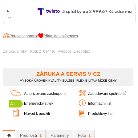
Porovnat produkt
Přidat do oblíbených
Záruka: 2 roky, Kód: 2T69449, Výrobce:
Electrolux
ZÁRUKA A SERVIS V CZ
VYSOKÁ ÚROVEŇ KVALITY SLUŽEB, FLEXIBILITA A NÍZKÉ CENY
Autorizované zastoupení
Zabudování spotřebičů
A+
Energetický štítek
Informační list
Návod k použití
Produktový list
Přednosti
1
Parametry
Foto
1