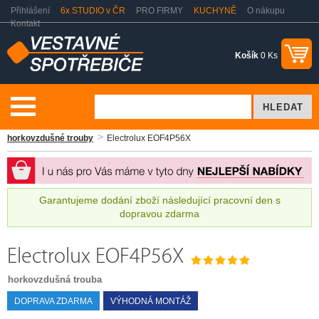
Přihlášení
6x STUDIO v ČR
PRO FIRMY
KUCHYNĚ
O nákupu
Kontakt
Košík
0 Ks
Vaření a pečení
Vestavné trouby
Samostatné trouby
Pečící a
horkovzdušné trouby
Electrolux EOF4P56X
Garantujeme dodání zboží následující pracovní den s
dopravou zdarma
Electrolux EOF4P56X
horkovzdušná trouba
DOPRAVA ZDARMA
VÝHODNÁ MONTÁŽ