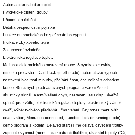
Automatická nabídka teplot
Pyrolytické čistění trouby
Připomínka čištění
Dětská bezpečnostní pojistka
Funkce automatického bezpečnostního vypnutí
Indikace zbytkového tepla
Zasunovací ovladače
Elektronická regulace teploty
Možnost elektronického nastavení trouby: 3 pyrolytické cykly,
minutka pro čištění, Child lock (in off mode), automatické vypnutí,
nastavení hlasitosti minutky, přičítání času, čas vaření s odhadem
konce, 45 různých přednastavených programů vaření Assist,
akustický signál, alarm/hlášení chyb, nastavení jasu disp., dveřní
spínač pro světlo, elektronická regulace teploty, elektronický zámek
dveří, výběr rychlého předehřátí, čas vaření, Key tones menu with
deactivation, Menu non-connected, Function lock (in running mode),
demo program s kódem, Delayed start (Time delay), osvětlení trouby
zapnout / vypnout (menu + samostatné tlačitko), ukazatel teploty (°C),