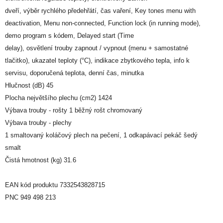
dveří, výběr rychlého předehřátí, čas vaření, Key tones menu with
deactivation, Menu non-connected, Function lock (in running mode),
demo program s kódem, Delayed start (Time
delay), osvětlení trouby zapnout / vypnout (menu + samostatné
tlačitko), ukazatel teploty (°C), indikace zbytkového tepla, info k
servisu, doporučená teplota, denní čas, minutka
Hlučnost (dB) 45
Plocha největšího plechu (cm2) 1424
Výbava trouby - rošty 1 běžný rošt chromovaný
Výbava trouby - plechy
1 smaltovaný koláčový plech na pečení, 1 odkapávací pekáč šedý
smalt
Čistá hmotnost (kg) 31.6
EAN kód produktu 7332543828715
PNC 949 498 213