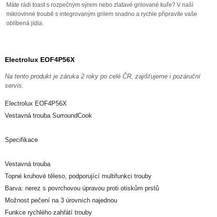
Máte rádi toast s rozpečným sýrem nebo zlatavé grilované kuře? V naší
mikrovlnné troubě s integrovaným grilem snadno a rychle připravíte vaše
oblíbená jídla.
Electrolux EOF4P56X
Na tento produkt je záruka 2 roky po celé ČR, zajišťujeme i pozáruční
servis.
Electrolux EOF4P56X
Vestavná trouba SurroundCook
Specifikace
Vestavná trouba
Topné kruhové těleso, podporující multifunkci trouby
Barva: nerez s povrchovou úpravou proti otiskům prstů
Možnost pečení na 3 úrovních najednou
Funkce rychlého zahřátí trouby