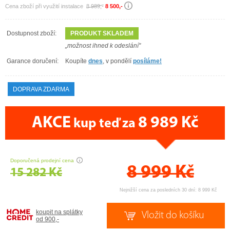
Cena zboží při využití instalace
8 989,-
8 500,-
Dostupnost zboží:
PRODUKT SKLADEM
„možnost ihned k odeslání"
Garance doručení:
Koupíte
dnes
, v pondělí
posíláme!
DOPRAVA ZDARMA
AKCE
8 989 Kč
kup teď za
CENA PRÁVĚ NYNÍ
Doporučená prodejní cena
8 999
Kč
15 282 Kč
Nejnižší cena za posledních 30 dní: 8 999 Kč
koupit na splátky
od 900,-