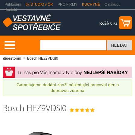
Přihlášení
6x STUDIO v ČR
PRO FIRMY
KUCHYNĚ
O nákupu
Kontakt
Košík
0 Ks
Vaření a pečení
Odsavače par - digestoře
Příslušenství k
digestořím
Bosch HEZ9VDSI0
Garantujeme dodání zboží následující pracovní den s
dopravou zdarma
Bosch HEZ9VDSI0