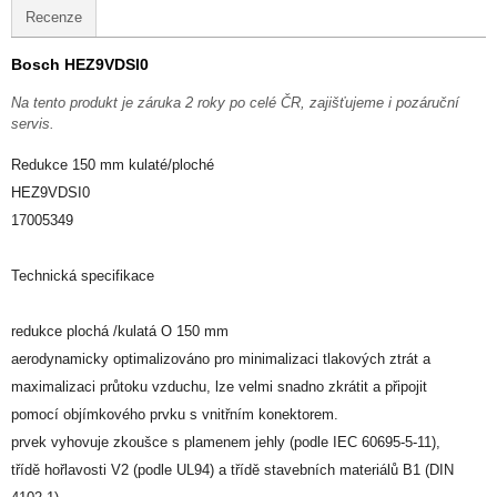
Recenze
Bosch HEZ9VDSI0
Na tento produkt je záruka 2 roky po celé ČR, zajišťujeme i pozáruční
servis.
Redukce 150 mm kulaté/ploché
HEZ9VDSI0
17005349
Technická specifikace
redukce plochá /kulatá O 150 mm
aerodynamicky optimalizováno pro minimalizaci tlakových ztrát a
maximalizaci průtoku vzduchu, lze velmi snadno zkrátit a připojit
pomocí objímkového prvku s vnitřním konektorem.
prvek vyhovuje zkoušce s plamenem jehly (podle IEC 60695-5-11),
třídě hořlavosti V2 (podle UL94) a třídě stavebních materiálů B1 (DIN