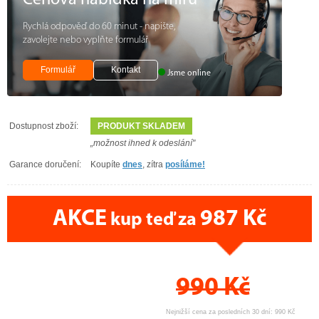
Rychlá odpověď do 60 minut - napište,
zavolejte nebo vyplňte formulář
Formulář
Kontakt
Jsme online
Dostupnost zboží:
PRODUKT SKLADEM
„možnost ihned k odeslání"
Garance doručení:
Koupíte
dnes
, zítra
posíláme!
AKCE
987 Kč
kup teď za
CENA PRÁVĚ NYNÍ
990
Kč
Nejnižší cena za posledních 30 dní: 990 Kč