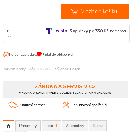
Porovnat produkt
Přidat do oblíbených
Záruka: 2 roky, Kód: 2T66406, Výrobce:
Bosch
ZÁRUKA A SERVIS V CZ
VYSOKÁ ÚROVEŇ KVALITY SLUŽEB, FLEXIBILITA A NÍZKÉ CENY
Smluvní partner
Zabudování spotřebičů
Parametry
Foto
1
Alternativy
Dotaz