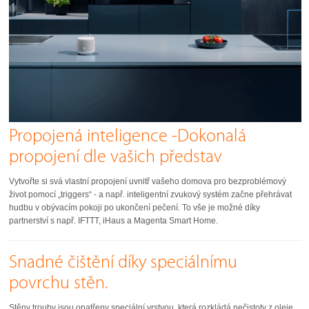
Propojená inteligence -Dokonalá
propojení dle vašich představ
Vytvořte si svá vlastní propojení uvnitř vašeho domova pro bezproblémový
život pomocí „triggers“ - a např. inteligentní zvukový systém začne přehrávat
hudbu v obývacím pokoji po ukončení pečení. To vše je možné díky
partnerství s např. IFTTT, iHaus a Magenta Smart Home.
Snadné čištění díky speciálnímu
povrchu stěn.
Stěny trouby jsou opatřeny speciální vrstvou, která rozkládá nečistoty z oleje