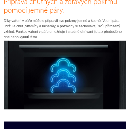
Příprava chutných a zdravých pokrmů
pomocí jemné páry.
Díky vaření v páře můžete připravit své pokrmy jemně a šetrně. Vodní pára
udržuje chuť, vitamíny a minerály, a potraviny si zachovávají svůj přirozený
vzhled. Funkce vaření v páře umožňuje i snadné ohřívání jídla z předešlého
dne nebo kynutí těsta.