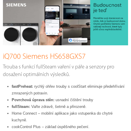
iQ700 Siemens HS658GXS7
Trouba s funkcí fullSteam vaření v páře a senzory pro
dosažení optimálních výsledků.
fastPreheat:
rychlý ohřev trouby s coolStart eliminuje předehřívání
zmrazených potravin.
Povrchová úprava stěn:
usnadní čištění trouby
fullSteam:
Vařte zdravě, šetrně a přirozeně.
Home Connect – mobilní aplikace jako vstupenka do chytré
kuchyně.
cookControl Plus – základ úspěšného pečení.