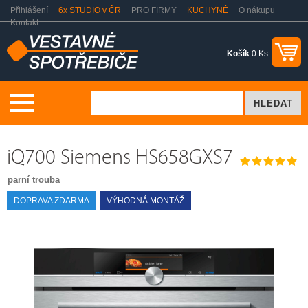
Přihlášení
6x STUDIO v ČR
PRO FIRMY
KUCHYNĚ
O nákupu
Kontakt
Košík
0 Ks
Vaření a pečení
Parní trouby
Siemens HS658GXS7
iQ700 Siemens HS658GXS7
parní trouba
DOPRAVA ZDARMA
VÝHODNÁ MONTÁŽ