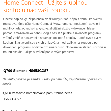
Home Connect - Užijte si úplnou
kontrolu nad vaší troubou.
Chcete naplno využít potenciál vaší trouby? Stačí připojit troubu ke svému
registrovanému účtu Home Connect (www.home-connect.com), abyste ji
mohli ovládat odkudkoli a využívat digitální služby – dokonce i hlasem
pomocí Amazon Alexa nebo Google Assist. Spusťte a ukončete programy
vaření, změňte nastavení a spravujte oblíbené položky – aniž byste byli v
kuchyni. Nastavení jsou synchronizována mezi aplikací a troubou a po
dokončení programu obdržíte oznámení push. Software ke stažení udrží vaši
troubu aktuální. Užijte si vaření podle svých představ.
iQ700 Siemens HS658GXS7
Na tento produkt je záruka 2 roky po celé ČR, zajišťujeme i pozáruční
servis.
iQ700 Vestavná kombinovaná parní trouba nerez
HS658GXS7