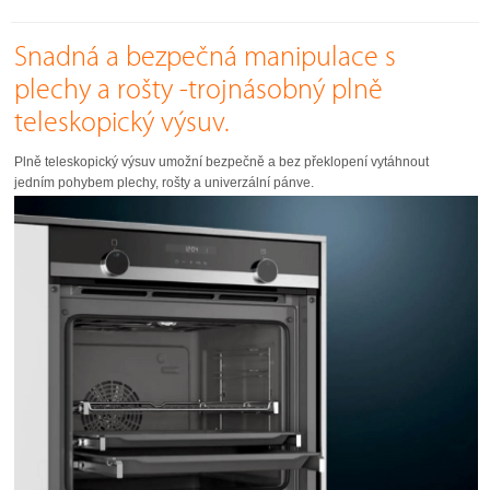
Snadná a bezpečná manipulace s
plechy a rošty -trojnásobný plně
teleskopický výsuv.
Plně teleskopický výsuv umožní bezpečně a bez překlopení vytáhnout
jedním pohybem plechy, rošty a univerzální pánve.