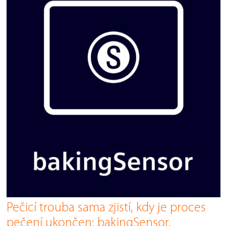
Pečicí trouba sama zjistí, kdy je proces
pečení ukončen: bakingSensor.