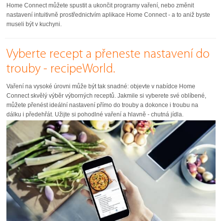
Home Connect můžete spustit a ukončit programy vaření, nebo změnit
nastavení intuitivně prostřednictvím aplikace Home Connect - a to aniž byste
museli být v kuchyni.
Vyberte recept a přeneste nastavení do
trouby - recipeWorld.
Vaření na vysoké úrovni může být tak snadné: objevte v nabídce Home
Connect skvělý výběr výborných receptů. Jakmile si vyberete své oblíbené,
můžete přenést ideální nastavení přímo do trouby a dokonce i troubu na
dálku i předehřát. Užijte si pohodlné vaření a hlavně - chutná jídla.