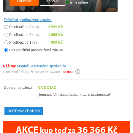
Formulář
Kontakt
Jsme online
Pojištění prodloužené záruky:
Prodloužit o 3 roky:
2 599 Kč
Prodloužit o 2 roky:
1 899 Kč
Prodloužit o 1 rok:
999 Kč
Bez pojištění prodloužené záruky
Náš tip:
Montáž vestavného spotřebiče
Cena zboží při využití instalace
36 366,-
35 900,-
Dostupnost zboží:
NA DOTAZ
„budeme Vás ihned informovat o dostupnosti"
DOPRAVA ZDARMA
AKCE
36 366 Kč
kup teď za