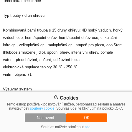
Technická specifikace
Typ trouby / druh ohřevu
Kombinovaná parní trouba s 15 druhy ohřevu: 4D horký vzduch, horký
vzduch eco, horní/spodní ohřev, horní/spodní ohřev eco, cirkulační
infra-gril, velkoplošný gril, maloplošný gril, stupeň pro pizzu, coolStart
(hluboce zmrazené jídlo), spodní ohřev, intenzivní ohřev, pomalé
vaření, předehřívání, sušení, udržování tepla
elektronická regulace teploty 30 °C - 250 °C
vnitřní objem: 71 l
Výsuvný systém
Cookies
počet úrovní pro zasunutí plechu: 5 ks
Tento eshop používá k poskytování služeb, personalizaci reklam a analýze
návštěvnosti
soubory cookie
. Souhlas udělíte kliknutím na políčko „OK“.
závěsné rošty, 3násobný teleskopický výsuv, se stop funkcí, plně
Nastavení
OK
výsuvný
Souhlas můžete odmítnout
zde
.