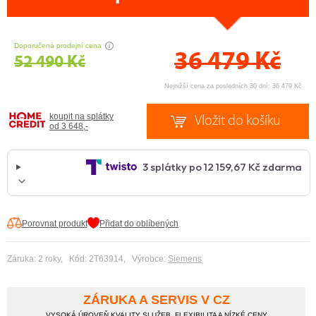
CENA PRÁVĚ NYNÍ
Doporučená prodejní cena
36 479
Kč
52 490 Kč
Nejnižší cena za posledních 30 dní: 36 479 Kč
koupit na splátky
od 3 648,-
Porovnat produkt
Přidat do oblíbených
Záruka: 2 roky, Kód: 2T63914, Výrobce:
Siemens
ZÁRUKA A SERVIS V CZ
VYSOKÁ ÚROVEŇ KVALITY SLUŽEB, FLEXIBILITA A NÍZKÉ CENY