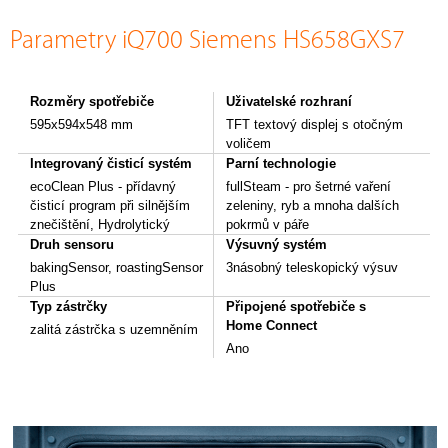
Parametry iQ700 Siemens HS658GXS7
Rozměry spotřebiče
Uživatelské rozhraní
595x594x548 mm
TFT textový displej s otočným
voličem
Integrovaný čisticí systém
Parní technologie
ecoClean Plus - přídavný
fullSteam - pro šetrné vaření
čisticí program při silnějším
zeleniny, ryb a mnoha dalších
znečištění, Hydrolytický
pokrmů v páře
Druh sensoru
Výsuvný systém
bakingSensor, roastingSensor
3násobný teleskopický výsuv
Plus
Typ zástrčky
Připojené spotřebiče s
Home Connect
zalitá zástrčka s uzemněním
Ano