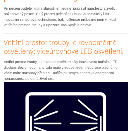
Při pečení budete mít na starosti jen jediné: připravit např.těsto a zvolit
požadovaný pokrm. Celý proces pečení pak bude automaitcky řídit
inovativní senzorová technologie. bakingSensor průběžně měří vlhkost
vnitřního prostoru trouby a upozorní vás, když je hotovo.
Vnitřní prostor trouby je rovnoměrně
osvětlený: víceúrovňové LED osvětlení.
Vnitřní prostor trouby je dokonale osvětlen díky inovativním bočním LED
diodám. Bez ohledu na to, zda máte v troubě jeden nebo více plechů - o
všem máte dokonalý přehled. Dalším plusovým bodem je energetická
nenáročnost a dlouhá životnost.