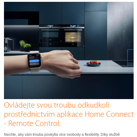
Ovládejte svou troubu odkudkoli
prostřednictvím aplikace Home Connect
- Remote Control.
Nechte, aby vám trouba poskytla více svobody a flexibility. Díky službě