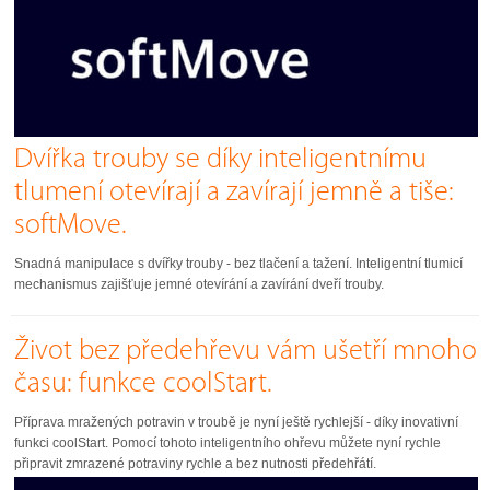
Dvířka trouby se díky inteligentnímu
tlumení otevírají a zavírají jemně a tiše:
softMove.
Snadná manipulace s dvířky trouby - bez tlačení a tažení. Inteligentní tlumicí
mechanismus zajišťuje jemné otevírání a zavírání dveří trouby.
Život bez předehřevu vám ušetří mnoho
času: funkce coolStart.
Příprava mražených potravin v troubě je nyní ještě rychlejší - díky inovativní
funkci coolStart. Pomocí tohoto inteligentního ohřevu můžete nyní rychle
připravit zmrazené potraviny rychle a bez nutnosti předehřátí.