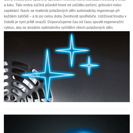
a tuku. Tato vrstva začíná působit hned od začátku pečení, grilování nebo
zapékání. Navíc se materiál potažených stěn automaticky regeneruje při
každém zahřátí – a to po celou dobu životnosti spotřebiče. Udržovat troubu v
čistotě je nyní ještě snazší. Doporučujeme čas od času spustit regenerační
cyklus, aby se dosáhlo optimálního vyčištění všech potažených stěn.