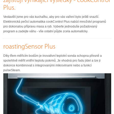
zajišťují vynikající výsledky - cookControl
Plus.
Vestavěli jsme pro vás kuchařku, aby pro vás vaření bylo ještě snazší.
Elektronická pečicí automatika cookControl Plus nabízí množství programů
pro dokonalou přípravu masa a ryb. Vyberte jednoduše požadovaný
program a zadejte váhu - vše ostatní půjde zcela automaticky.
roastingSensor Plus
Díky třem měřicím bodům je inovativní teplotní sonda schopna přesně a
spolehlivě měřit vnitřní teplotu pokrmů. Je vhodná pro řadu jídel a lze ji
dokonce kombinovat s integrovanými mikrovlnami nebo a funkcí
pulseSteam.