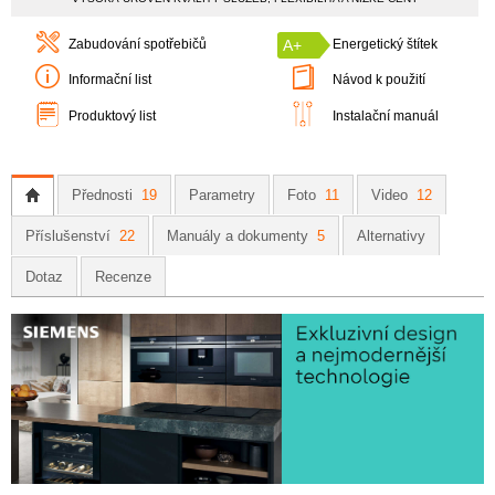
Zabudování spotřebičů
A+
Energetický štítek
Informační list
Návod k použití
Produktový list
Instalační manuál
Přednosti
19
Parametry
Foto
11
Video
12
Příslušenství
22
Manuály a dokumenty
5
Alternativy
Dotaz
Recenze