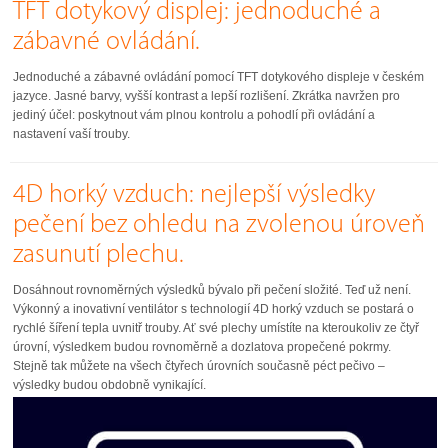
TFT dotykový displej: jednoduché a
zábavné ovládání.
Jednoduché a zábavné ovládání pomocí TFT dotykového displeje v českém
jazyce. Jasné barvy, vyšší kontrast a lepší rozlišení. Zkrátka navržen pro
jediný účel: poskytnout vám plnou kontrolu a pohodlí při ovládání a
nastavení vaší trouby.
4D horký vzduch: nejlepší výsledky
pečení bez ohledu na zvolenou úroveň
zasunutí plechu.
Dosáhnout rovnoměrných výsledků bývalo při pečení složité. Teď už není.
Výkonný a inovativní ventilátor s technologií 4D horký vzduch se postará o
rychlé šíření tepla uvnitř trouby. Ať své plechy umístíte na kteroukoliv ze čtyř
úrovní, výsledkem budou rovnoměrně a dozlatova propečené pokrmy.
Stejně tak můžete na všech čtyřech úrovních současně péct pečivo –
výsledky budou obdobně vynikající.