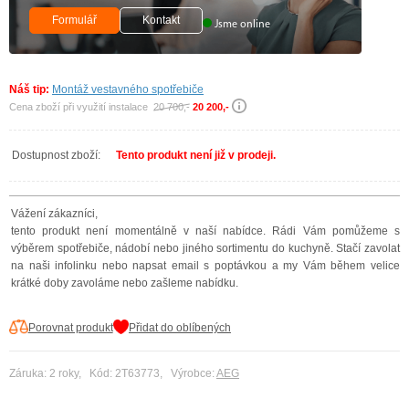
Formulář
Kontakt
Jsme online
Náš tip:
Montáž vestavného spotřebiče
Cena zboží při využití instalace
20 700,-
20 200,-
Dostupnost zboží:
Tento produkt není již v prodeji.
Vážení zákazníci,
tento produkt není momentálně v naší nabídce. Rádi Vám pomůžeme s
výběrem spotřebiče, nádobí nebo jiného sortimentu do kuchyně. Stačí zavolat
na naši infolinku nebo napsat email s poptávkou a my Vám během velice
krátké doby zavoláme nebo zašleme nabídku.
Porovnat produkt
Přidat do oblíbených
Záruka: 2 roky, Kód: 2T63773, Výrobce:
AEG