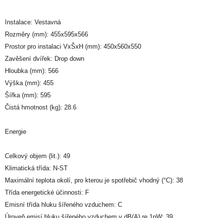
Instalace: Vestavná
Rozměry (mm): 455x595x566
Prostor pro instalaci VxŠxH (mm): 450x560x550
Zavěšení dvířek: Drop down
Hloubka (mm): 566
Výška (mm): 455
Šířka (mm): 595
Čistá hmotnost (kg): 28.6
Energie
Celkový objem (lit.): 49
Klimatická třída: N-ST
Maximální teplota okolí, pro kterou je spotřebič vhodný (°C): 38
Třída energetické účinnosti: F
Emisní třída hluku šířeného vzduchem: C
Úroveň emisí hluku šířeného vzduchem v dB(A) re 1pW: 39