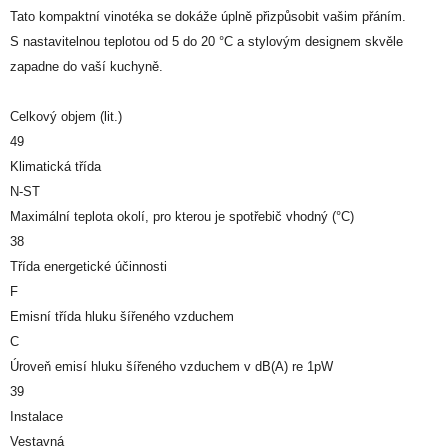
Tato kompaktní vinotéka se dokáže úplně přizpůsobit vašim přáním.
S nastavitelnou teplotou od 5 do 20 °C a stylovým designem skvěle
zapadne do vaší kuchyně.
Celkový objem (lit.)
49
Klimatická třída
N-ST
Maximální teplota okolí, pro kterou je spotřebič vhodný (°C)
38
Třída energetické účinnosti
F
Emisní třída hluku šířeného vzduchem
C
Úroveň emisí hluku šířeného vzduchem v dB(A) re 1pW
39
Instalace
Vestavná