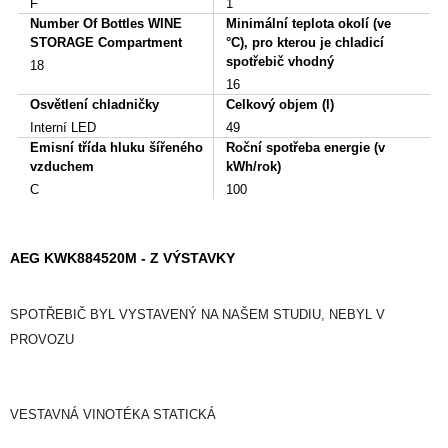
F
1
Number Of Bottles WINE
Minimální teplota okolí (ve
STORAGE Compartment
°C), pro kterou je chladicí
spotřebič vhodný
18
16
Osvětlení chladničky
Celkový objem (l)
Interní LED
49
Emisní třída hluku šířeného
Roční spotřeba energie (v
vzduchem
kWh/rok)
C
100
AEG KWK884520M - Z VÝSTAVKY
SPOTŘEBIČ BYL VYSTAVENÝ NA NAŠEM STUDIU, NEBYL V
PROVOZU
VESTAVNÁ VINOTÉKA STATICKÁ