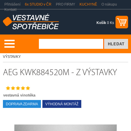
Přihlášení
6x STUDIO v ČR
PRO FIRMY
KUCHYNĚ
O nákupu
Kontakt
Košík
0 Ks
Vestavné spotřebiče
Vestavné vinotéky
AEG KWK884520M - Z
VÝSTAVKY
AEG KWK884520M - Z VÝSTAVKY
vestavná vinotéka
DOPRAVA ZDARMA
VÝHODNÁ MONTÁŽ