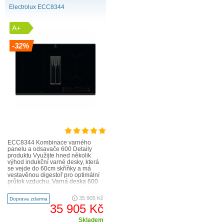
Electrolux ECC8344
A+
-32%
ECC8344 Kombinace varného
panelu a odsavače 600 Detaily
produktu Využijte hned několik
výhod indukční varné desky, která
se vejde do 60cm skříňky a má
vestavěnou digestoř pro optimální
průtok vzduchu. Varná deska 600
Bridge s odsavačem má také funkci
Bridge, která vám umož..
35 905 Kč
Doprava zdarma
35 905 Kč
Skladem