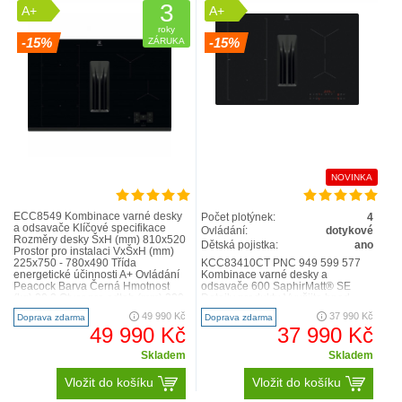
3
A+
A+
roky
-15%
-15%
ZÁRUKA
NOVINKA
ECC8549 Kombinace varné desky
Počet plotýnek:
4
a odsavače Klíčové specifikace
Ovládání:
dotykové
Rozměry desky ŠxH (mm) 810x520
Dětská pojistka:
ano
Prostor pro instalaci VxŠxH (mm)
225x750 - 780x490 Třída
KCC83410CT PNC 949 599 577
energetické účinnosti A+ Ovládání
Kombinace varné desky a
Peacock Barva Černá Hmotnost
odsavače 600 SaphirMatt® SE
(kg) 20.2 Otvor pro odtah (mm) 220
Detaily produktu Využijte hned
Typ filtru Hliníkov..
několik výhod indukční varné
49 990 Kč
37 990 Kč
Doprava zdarma
Doprava zdarma
desky..
49 990 Kč
37 990 Kč
Skladem
Skladem
Vložit do košíku
Vložit do košíku