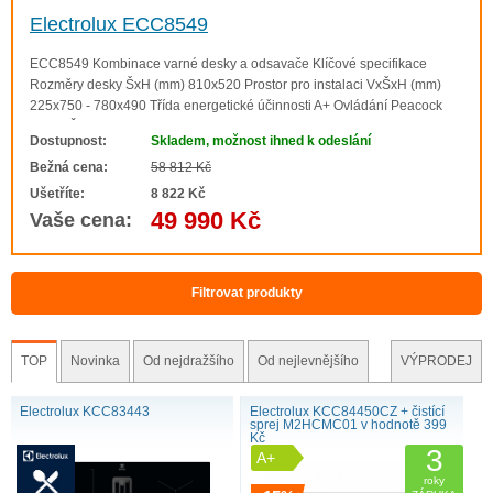
Electrolux ECC8549
ECC8549 Kombinace varné desky a odsavače Klíčové specifikace
Rozměry desky ŠxH (mm) 810x520 Prostor pro instalaci VxŠxH (mm)
225x750 - 780x490 Třída energetické účinnosti A+ Ovládání Peacock
Barva Černá Hmotnost (kg) 20.2 Otvor pro odtah (mm) 220 Typ filtru
Dostupnost:
Skladem, možnost ihned k odeslání
Hliníkový Kompletní speci..
Bežná cena:
58 812 Kč
Ušetříte:
8 822 Kč
49 990 Kč
Vaše cena:
Filtrovat produkty
TOP
Novinka
Od nejdražšího
Od nejlevnějšího
VÝPRODEJ
Electrolux KCC83443
Electrolux KCC84450CZ + čistící
sprej M2HCMC01 v hodnotě 399
Kč
3
A+
roky