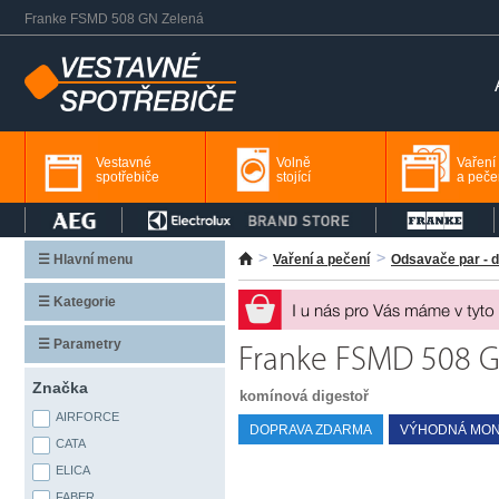
Franke FSMD 508 GN Zelená
Vestavné
Volně
Vaření
spotřebiče
stojící
a peče
☰ Hlavní menu
Vaření a pečení
Odsavače par - d
☰ Kategorie
☰ Parametry
Franke FSMD 508 G
Značka
komínová digestoř
AIRFORCE
DOPRAVA ZDARMA
VÝHODNÁ MON
CATA
ELICA
FABER