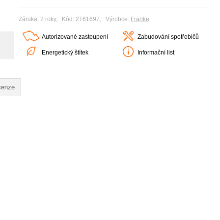
Záruka: 2 roky, Kód: 2T61697, Výrobce:
Franke
Autorizované zastoupení
Zabudování spotřebičů
Energetický štítek
Informační list
cenze