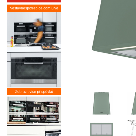
Vestavnespotrebice.com Live
Zobrazit více příspěvků