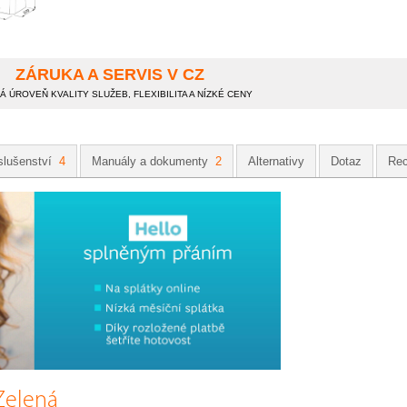
ZÁRUKA A SERVIS V CZ
 ÚROVEŇ KVALITY SLUŽEB, FLEXIBILITA A NÍZKÉ CENY
slušenství
4
Manuály a dokumenty
2
Alternativy
Dotaz
Re
Zelená