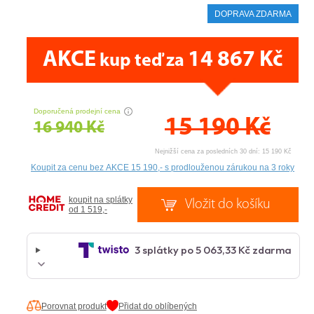
DOPRAVA ZDARMA
AKCE
14 867 Kč
kup teď za
CENA PRÁVĚ NYNÍ
Doporučená prodejní cena
15 190
Kč
16 940 Kč
Nejnižší cena za posledních 30 dní: 15 190 Kč
koupit na splátky
od 1 519,-
Porovnat produkt
Přidat do oblíbených