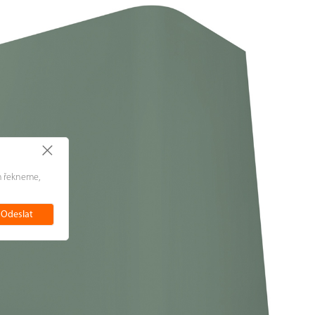
+
m řekneme,