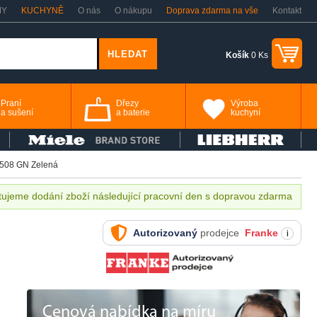
MY
KUCHYNĚ
O nás
O nákupu
Doprava zdarma na vše
Kontakt
Košík
0 Ks
Praní
Dřezy
Výroba
a sušení
a baterie
kuchyní
508 GN Zelená
ujeme dodání zboží následující pracovní den s dopravou zdarma
Autorizovaný
prodejce
Franke
i
Cenová nabídka na míru