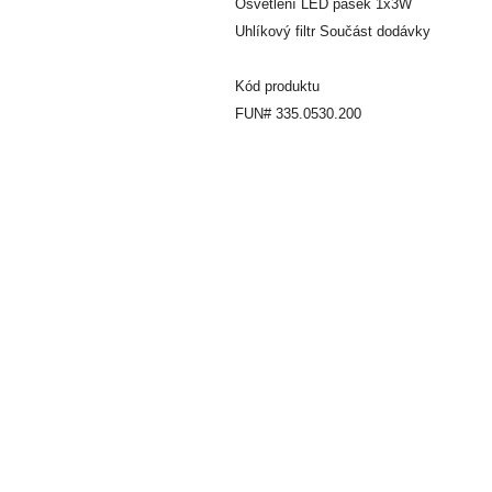
Osvětlení LED pásek 1x3W
Uhlíkový filtr Součást dodávky
Kód produktu
FUN# 335.0530.200