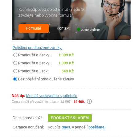
Rychlá odpověď do 60 minut - napište,
zavolejte nebo vyplňte formulář
Formulář
Kontakt
Jsme online
Pojištění prodloužené záruky:
Prodloužit o 3 roky:
1 399 Kč
Prodloužit o 2 roky:
1 099 Kč
Prodloužit o 1 rok:
549 Kč
Bez pojištění prodloužené záruky
Náš tip:
Montáž vestavného spotřebiče
Cena zboží při využití instalace
14 867,-
14 400,-
Dostupnost zboží:
PRODUKT SKLADEM
Garance doručení:
Koupíte
dnes
, v pondělí
posíláme!