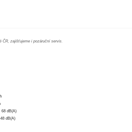
é ČR, zajišťujeme i pozáruční servis.
h
h
 68 dB(A)
 48 dB(A)