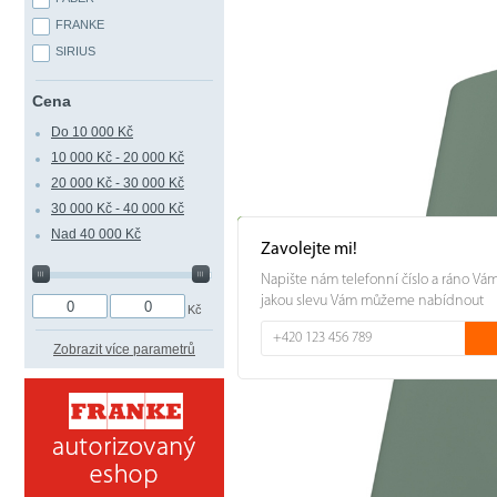
FRANKE
SIRIUS
Cena
Do 10 000 Kč
10 000 Kč - 20 000 Kč
20 000 Kč - 30 000 Kč
30 000 Kč - 40 000 Kč
Nad 40 000 Kč
Zavolejte mi!
Napište nám telefonní číslo a ráno Vá
jakou slevu Vám můžeme nabídnout
Kč
Zobrazit více parametrů