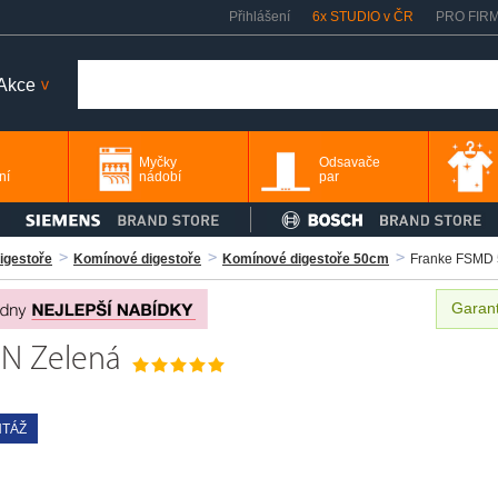
Přihlášení
6x STUDIO v ČR
PRO FIR
Akce
>
Myčky
Odsavače
ní
nádobí
par
igestoře
Komínové digestoře
Komínové digestoře 50cm
Franke FSMD 
Garant
N Zelená
TÁŽ