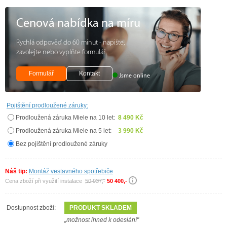
Cenová nabídka na míru
Rychlá odpověď do 60 minut - napište,
zavolejte nebo vyplňte formulář
Formulář
Kontakt
Jsme online
Pojištění prodloužené záruky:
Prodloužená záruka Miele na 10 let:
8 490 Kč
Prodloužená záruka Miele na 5 let:
3 990 Kč
Bez pojištění prodloužené záruky
Náš tip:
Montáž vestavného spotřebiče
Cena zboží při využití instalace
50 937,-
50 400,-
Dostupnost zboží:
PRODUKT SKLADEM
„možnost ihned k odeslání"