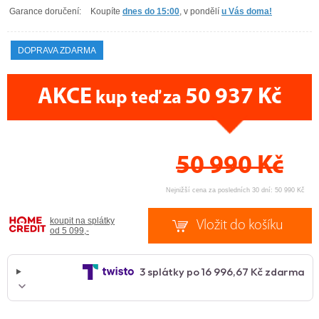
Garance doručení:
Koupíte
dnes do 15:00
, v pondělí
u Vás doma!
DOPRAVA ZDARMA
AKCE
50 937 Kč
kup teď za
CENA PRÁVĚ NYNÍ
50 990
Kč
Nejnižší cena za posledních 30 dní: 50 990 Kč
koupit na splátky
od 5 099,-