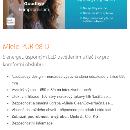
Miele PUR 98 D
S energet. úsporným LED osvětlením a tlačítky pro
komfortní obsluhu.
Nadčasový design – nerezová výsuvná clona odsavače v šířce 898
mm
Vysoký výkon – 650 m3/h na intenzivní stupeň
Efektivní filtrace -10vrstvý nerezový tukový filtrNačítá se...
Bezpečnost a snadná údržba –Miele CleanCoverNačítá se...
Vhodné do každého obydlí - připraveno pro odtah i cirkulaci
Zobrazit podrobnosti o výrobci:
Miele &, Cie. KG
Bezpečnostní informace