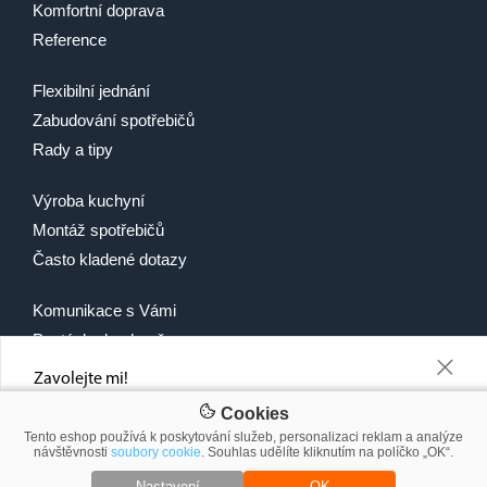
Komfortní doprava
Reference
Flexibilní jednání
Zabudování spotřebičů
Rady a tipy
Výroba kuchyní
Montáž spotřebičů
Často kladené dotazy
Komunikace s Vámi
Poptávka kuchyně
+
Recepty
Zavolejte mi!
Napište nám telefonní číslo a ráno Vám řekneme, jakou slevu Vám
Cookies
můžeme nabídnout
Tento eshop používá k poskytování služeb, personalizaci reklam a analýze
návštěvnosti
soubory cookie
. Souhlas udělíte kliknutím na políčko „OK“.
© 2007-2026 2Traders CZ s.r.o.
Nastavení
OK