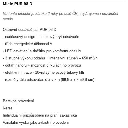
Miele PUR 98 D
Na tento produkt je záruka 2 roky po celé ČR, zajišťujeme i pozáruční
servis.
Ostrovní odsávač par PUR 98 D
- nadčasový design – nerezový kryt odsávače
- třída energetické účinnosti A
- LED osvětlení s tlačítky pro komfortní obsluhu
- 3 stupně výkonu odtahu + intenzivní stupeň – 650 m3/h
- odtah nahoru + možnost cirkulačního provozu
- efektivní filtrace - 10vrstvý nerezový tukový filtr
- rozměry těla odsávače: š x v x h (89,8 x 7 x 59,8 cm)
Barevné provedení
Nerez
Individuální přizpůsobení na přání zákazníka
Variabilní výška jako zvláštní provedení