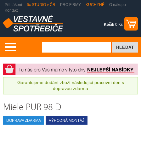
Přihlášení
6x STUDIO v ČR
PRO FIRMY
KUCHYNĚ
O nákupu
Kontakt
Košík
0 Ks
Vestavné spotřebiče
Miele PUR 98 D
Garantujeme dodání zboží následující pracovní den s
dopravou zdarma
Miele PUR 98 D
DOPRAVA ZDARMA
VÝHODNÁ MONTÁŽ