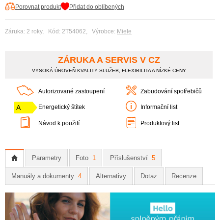
Porovnat produkt
Přidat do oblíbených
Záruka: 2 roky, Kód: 2T54062, Výrobce:
Miele
ZÁRUKA A SERVIS V CZ
VYSOKÁ ÚROVEŇ KVALITY SLUŽEB, FLEXIBILITA A NÍZKÉ CENY
Autorizované zastoupení
Zabudování spotřebičů
A
Energetický štítek
Informační list
Návod k použití
Produktový list
Parametry
Foto
1
Příslušenství
5
Manuály a dokumenty
4
Alternativy
Dotaz
Recenze