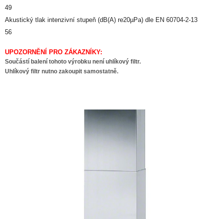
49
Akustický tlak intenzivní stupeň (dB(A) re20µPa) dle EN 60704-2-13
56
UPOZORNĚNÍ PRO ZÁKAZNÍKY:
Součástí balení tohoto výrobku není uhlíkový filtr.
Uhlíkový filtr nutno zakoupit samostatně.