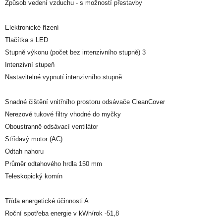
Způsob vedení vzduchu - s možností přestavby
Elektronické řízení
Tlačítka s LED
Stupně výkonu (počet bez intenzivního stupně) 3
Intenzivní stupeň
Nastavitelné vypnutí intenzivního stupně
Snadné čištění vnitřního prostoru odsávače CleanCover
Nerezové tukové filtry vhodné do myčky
Oboustranně odsávací ventilátor
Střídavý motor (AC)
Odtah nahoru
Průměr odtahového hrdla 150 mm
Teleskopický komín
Třída energetické účinnosti A
Roční spotřeba energie v kWh/rok -51,8