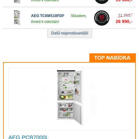
ihned k odeslání
31 753,-
AEG TC6MS18FDF
Skladem,
26 990,-
ihned k odeslání
Další nejprodávanější
AEG PCB7000L