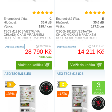
Energetická třída:
C
Energetická třída:
E
Hlučnost:
35.0 dB
Hlučnost:
35.0 dB
Výška:
188.4 cm
Výška:
177.2 cm
TSC8M191CS VESTAVNÁ
OSC6N181ES VESTAVNÁ
CHLADNIČKA S MRAZÁKEM
CHLADNIČKA S MRAZÁKEM
DOLE SÉRIE 8000 CUSTOMFLEX
DOLE SÉRIE 6000 NOFROST
DETAILY PRODUKTU Chrání
DETAILY PRODUKTU
kvalitu potravin a omezuje plýtvání
Kombinovaná chladnička 6000
28 790 Kč
14 211 Kč
Doprava zdarma
Doprava zdarma
díky zajištění..
TwinTech® No Frost , zachovává
28 790 Kč
14 211 Kč
p..
Skladem
Vložit do košíku
Vložit do košíku
AEG TSC6M181ES
AEG TSC8M181DS
3
roky
ZÁRUKA
-36%
-15%