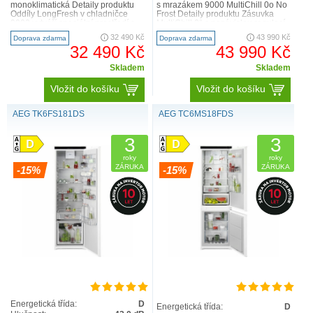
monoklimatická Detaily produktu
s mrazákem 9000 MultiChill 0o No
Oddíly LongFresh v chladničce
Frost Detaily produktu Zásuvka
9000 vytváří speciální prostředí s
MultiChill 0° s nezávislou regulací
teplotou 0 °C vho..
teploty vám dá..
32 490 Kč
43 990 Kč
Doprava zdarma
Doprava zdarma
32 490 Kč
43 990 Kč
Skladem
Skladem
Vložit do košíku
Vložit do košíku
AEG TK6FS181DS
AEG TC6MS18FDS
3
3
roky
roky
ZÁRUKA
ZÁRUKA
-15%
-15%
Energetická třída:
D
Energetická třída:
D