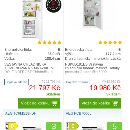
Energetická třída:
E
Energetická třída:
E
Hlučnost:
36.0 dB
Výška:
177.2 cm
Výška:
188.4 cm
Druh chladničky:
monoklimatická
VESTAVNÁ CHLADNIČKA
NSK6D181ES Vestavná
KOMBINOVANÁ S MRAZÁKEM
chladnička monoklimatická Detaily
DOLE NOFROST Chladnička s
produktu Chladnička 6000
mrazničkou MultiSpace je ve své
DynamicAir udržuje konstantní
horní části opatřena dalším
proudění vzduchu, aby byla
21 797 Kč
19 980 Kč
Doprava zdarma
Doprava zdarma
úložným prostorem ..
zaručena ..
21 797 Kč
19 980 Kč
Skladem
Skladem
Vložit do košíku
Vložit do košíku
AEG TC6MS18FDF
AEG PCB7000L
3
5