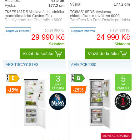
Hlučnost:
43.0 dB
Výška:
177.2 cm
Výška:
177.2 cm
TK6FS181DS Vestavná chladnička
TC6MS18FDS Vestavná
monoklimatická CustomFlex
chladnička s mrazákem 6000
Detaily produktu Chladnička 6000
TwinTech No Frost Detaily produktu
DynamicAir udržuje konstantní
Nová éra chlazení je tady.
proudění vzduchu, aby byl..
Představujeme vám naši
29 990 Kč
24 990 Kč
Doprava zdarma
Doprava zdarma
chladničku s ..
29 990 Kč
24 990 Kč
Skladem
Skladem
Vložit do košíku
Vložit do košíku
AEG TSC7G181ES
AEG PCB9000
3
5
roky
let
ZÁRUKA
ZÁRUKA
-15%
-15%
MONTÁŽ ZDARMA