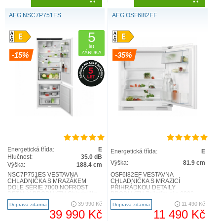
AEG NSC7P751ES
AEG OSF6I82EF
5
let
ZÁRUKA
-15%
-35%
Energetická třída:
E
Energetická třída:
E
Hlučnost:
35.0 dB
Výška:
81.9 cm
Výška:
188.4 cm
NSC7P751ES VESTAVNÁ
OSF6I82EF VESTAVNÁ
CHLADNIČKA S MRAZÁKEM
CHLADNIČKA S MRAZICÍ
DOLE SÉRIE 7000 NOFROST
PŘIHRÁDKOU DETAILY
DETAILY PRODUKTU Chladnička
PRODUKTU Zajistěte si s 6000
s mrazničkou 7000 GreenZone+ je
SpaceSmart Combo více prostoru v
39 990 Kč
11 490 Kč
Doprava zdarma
Doprava zdarma
vybavena speciáln..
kuchyni - chladnička neb..
39 990 Kč
11 490 Kč