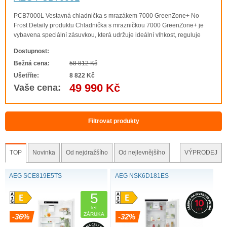
PCB7000L Vestavná chladnička s mrazákem 7000 GreenZone+ No
Frost Detaily produktu Chladnička s mrazničkou 7000 GreenZone+ je
vybavena speciální zásuvkou, která udržuje ideální vlhkost, reguluje
nadměrnou kondenzaci a pomáhá tak chránit potraviny před zkažením.
Dostupnost:
V potravinách zůstává zachováno ..
Bežná cena:
58 812 Kč
Ušetříte:
8 822 Kč
49 990 Kč
Vaše cena:
Filtrovat produkty
TOP
Novinka
Od nejdražšího
Od nejlevnějšího
VÝPRODEJ
AEG SCE819E5TS
AEG NSK6D181ES
5
let
ZÁRUKA
-36%
-32%