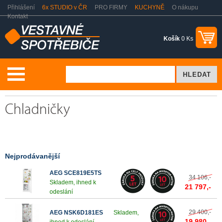
Přihlášení
6x STUDIO v ČR
PRO FIRMY
KUCHYNĚ
O nákupu
Kontakt
Košík
0 Ks
Chladničky
Chladničky
Nejprodávanější
AEG SCE819E5TS
34 106,-
Skladem, ihned k
21 797,-
odeslání
29 400,-
AEG NSK6D181ES
Skladem,
19 980,-