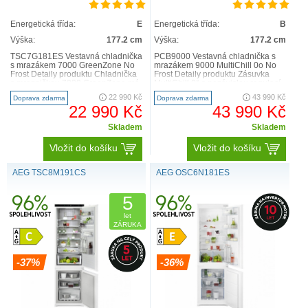
Energetická třída:
E
Energetická třída:
B
Výška:
177.2 cm
Výška:
177.2 cm
TSC7G181ES Vestavná chladnička
PCB9000 Vestavná chladnička s
s mrazákem 7000 GreenZone No
mrazákem 9000 MultiChill 0o No
Frost Detaily produktu Chladnička
Frost Detaily produktu Zásuvka
s mrazničkou 7000 GreenZone má
MultiChill 0° s nezávislou regulací
utěsněnou zásuvku,..
teploty vám dáv..
22 990 Kč
43 990 Kč
Doprava zdarma
Doprava zdarma
22 990 Kč
43 990 Kč
Skladem
Skladem
Vložit do košíku
Vložit do košíku
AEG TSC8M191CS
AEG OSC6N181ES
5
let
ZÁRUKA
-37%
-36%