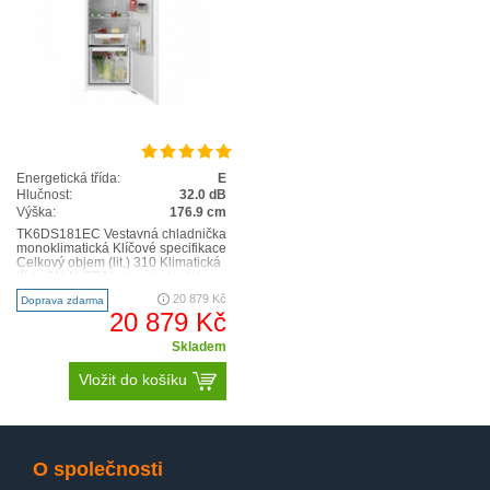
Energetická třída:
E
Hlučnost:
32.0 dB
Výška:
176.9 cm
TK6DS181EC Vestavná chladnička
monoklimatická Klíčové specifikace
Celkový objem (lit.) 310 Klimatická
třída SN-N-ST Maximální teplota
okolí..
20 879 Kč
Doprava zdarma
20 879 Kč
Skladem
Vložit do košíku
O společnosti