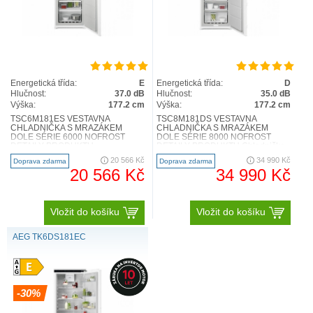
Energetická třída:
E
Energetická třída:
D
Hlučnost:
37.0 dB
Hlučnost:
35.0 dB
Výška:
177.2 cm
Výška:
177.2 cm
TSC6M181ES VESTAVNÁ
TSC8M181DS VESTAVNÁ
CHLADNIČKA S MRAZÁKEM
CHLADNIČKA S MRAZÁKEM
DOLE SÉRIE 6000 NOFROST
DOLE SÉRIE 8000 NOFROST
DETAILY PRODUKTU
DETAILY PRODUKTU Chladnička
Kombinovaná chladnička 6000
s mrazničkou 8000 Cooling 360°
20 566 Kč
34 990 Kč
Doprava zdarma
Doprava zdarma
TwinTech® No Frost , zachovává
chrání potraviny d..
20 566 Kč
34 990 Kč
p..
Vložit do košíku
Vložit do košíku
AEG TK6DS181EC
-30%