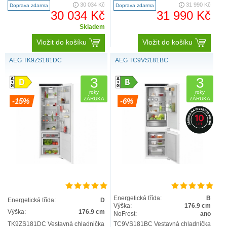
8000 Cooling 360° má několik
kontrolu a nabízí přesnou a p..
30 034 Kč
31 990 Kč
Doprava zdarma
Doprava zdarma
vzdu..
30 034 Kč
31 990 Kč
Skladem
Vložit do košíku
Vložit do košíku
AEG TK9ZS181DC
AEG TC9VS181BC
3
3
roky
roky
ZÁRUKA
ZÁRUKA
-15%
-6%
Energetická třída:
B
Energetická třída:
D
Výška:
176.9 cm
Výška:
176.9 cm
NoFrost:
ano
TK9ZS181DC Vestavná chladnička
TC9VS181BC Vestavná chladnička