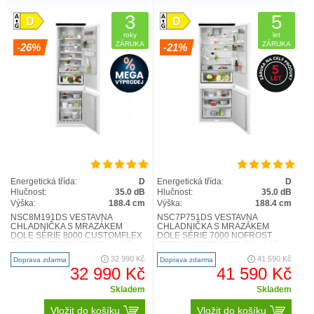
3
5
roky
let
ZÁRUKA
ZÁRUKA
-26%
-21%
Energetická třída:
D
Energetická třída:
D
Hlučnost:
35.0 dB
Hlučnost:
35.0 dB
Výška:
188.4 cm
Výška:
188.4 cm
NSC8M191DS VESTAVNÁ
NSC7P751DS VESTAVNÁ
CHLADNIČKA S MRAZÁKEM
CHLADNIČKA S MRAZÁKEM
DOLE SÉRIE 8000 CUSTOMFLEX
DOLE SÉRIE 7000 NOFROST
DETAILY PRODUKTU Chladnička
DETAILY PRODUKTU Chladnička
s mrazničkou 8000 Cooling 360°
s mrazničkou 7000 GreenZone+ je
32 990 Kč
41 590 Kč
Doprava zdarma
Doprava zdarma
chrání potravin..
vybavena speciáln..
32 990 Kč
41 590 Kč
Skladem
Skladem
Vložit do košíku
Vložit do košíku