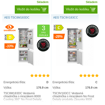
Skladem
Skladem
Vložit do košíku
Vložit do košíku
AEG TSC8M183DC
AEG TSC9V183CC
3
roky
ZÁRUKA
-28%
-33%
Energetická třída:
D
Energetická třída:
C
Výška:
176.9 cm
Výška:
176.9 cm
TSC8M183DC Vestavná
TSC9V183CC Vestavná
chladnička s mrazákem 8000
chladnička s mrazákem No Frost
Cooling 360° No Frost Detaily
Detaily produktu Zásuvka 9000
produktu Chladnička s mrazničkou
MultiChill 0° vám poskytuje úplnou