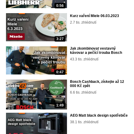
0:56
Kurz vaření Miele 06.03.2023
2.7 tis. zhlédnutí
3:27
Jak zkombinovat vestavný
kávovar a pečící trouba Bosch
43.3 tis. zhlédnutí
0:47
Bosch Cashback, získejte až 12
000 Kč zpět
6.6 tis. zhlédnutí
1:49
AEG Matt black design spotřebiče
38.1 tis. zhlédnutí