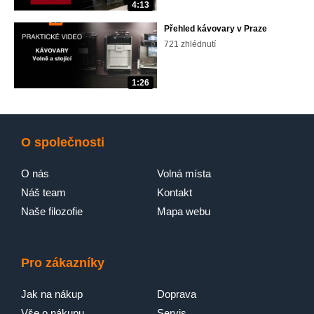
4:13
Přehled kávovary v Praze
721 zhlédnutí
1:26
O společnosti
O nás
Volná místa
Náš team
Kontakt
Naše filozofie
Mapa webu
Pro zákazníky
Jak na nákup
Doprava
Vše o nákupu
Servis