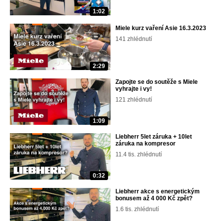
1:02
Miele kurz vaření Asie 16.3.2023
141 zhlédnutí
2:29
Zapojte se do soutěže s Miele
vyhrajte i vy!
121 zhlédnutí
1:09
Liebherr 5let záruka + 10let
záruka na kompresor
11.4 tis. zhlédnutí
0:32
Liebherr akce s energetickým
bonusem až 4 000 Kč zpět?
1.6 tis. zhlédnutí