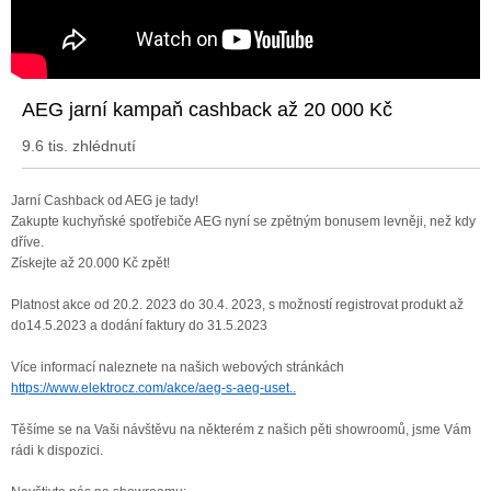
AEG jarní kampaň cashback až 20 000 Kč
9.6 tis. zhlédnutí
Jarní Cashback od AEG je tady!
Zakupte kuchyňské spotřebiče AEG nyní se zpětným bonusem levněji, než kdy
dříve.
Získejte až 20.000 Kč zpět!
Platnost akce od 20.2. 2023 do 30.4. 2023, s možností registrovat produkt až
do14.5.2023 a dodání faktury do 31.5.2023
Více informací naleznete na našich webových stránkách
https://www.elektrocz.com/akce/aeg-s-aeg-uset..
Těšíme se na Vaši návštěvu na některém z našich pěti showroomů, jsme Vám
rádi k dispozici.