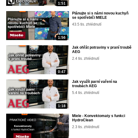
1:51
Plánujte si s námi novou kuchyň
se spotřebiči MIELE
43.5 tis. zhlédnutí
1:56
Jak ohřát potraviny v praní troubě
AEG
2.4 tis. zhlédnutí
0:47
Jak využít parní vaření na
troubách AEG
5.4 tis. zhlédnutí
1:18
Miele - Konvektomaty s funkci
HydroClean
2.3 tis. zhlédnutí