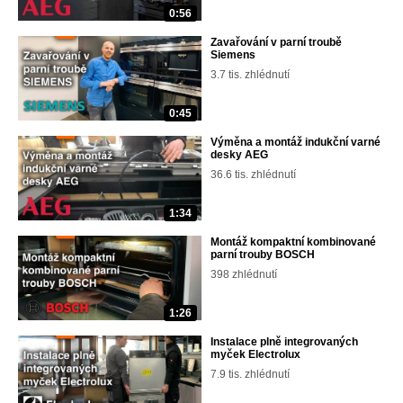
0:56
Zavařování v parní troubě
Siemens
3.7 tis. zhlédnutí
0:45
Výměna a montáž indukční varné
desky AEG
36.6 tis. zhlédnutí
1:34
Montáž kompaktní kombinované
parní trouby BOSCH
398 zhlédnutí
1:26
Instalace plně integrovaných
myček Electrolux
7.9 tis. zhlédnutí