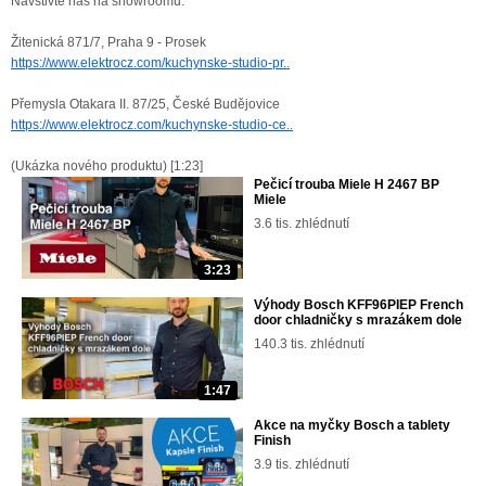
Navštivte nás na showroomu:
Žitenická 871/7, Praha 9 - Prosek
https://www.elektrocz.com/kuchynske-studio-pr..
Přemysla Otakara II. 87/25, České Budějovice
https://www.elektrocz.com/kuchynske-studio-ce..
(Ukázka nového produktu) [1:23]
Pečicí trouba Miele H 2467 BP
Miele
3.6 tis. zhlédnutí
3:23
Výhody Bosch KFF96PIEP French
door chladničky s mrazákem dole
140.3 tis. zhlédnutí
1:47
Akce na myčky Bosch a tablety
Finish
3.9 tis. zhlédnutí