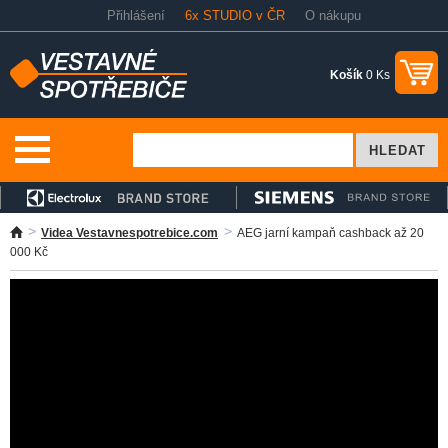
Přihlášení
6x STUDIO v ČR
O nákupu
Košík
0 Ks
Videa Vestavnespotrebice.com
AEG jarní kampaň cashback až 20
000 Kč