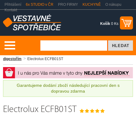
Přihlášení
6x STUDIO v ČR
PRO FIRMY
KUCHYNĚ
O nákupu
Kontakt
Košík
0 Ks
Vaření a pečení
Odsavače par - digestoře
Příslušenství k
digestořím
Electrolux ECFB01ST
Garantujeme dodání zboží následující pracovní den s
dopravou zdarma
Electrolux ECFB01ST