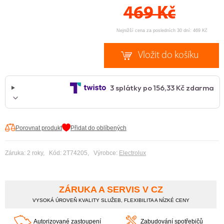
469
Kč
Nejnižší cena za posledních 30 dní: 469 Kč
Porovnat produkt
Přidat do oblíbených
Záruka: 2 roky, Kód: 2T74205, Výrobce:
Electrolux
ZÁRUKA A SERVIS V CZ
VYSOKÁ ÚROVEŇ KVALITY SLUŽEB, FLEXIBILITA A NÍZKÉ CENY
Autorizované zastoupení
Zabudování spotřebičů