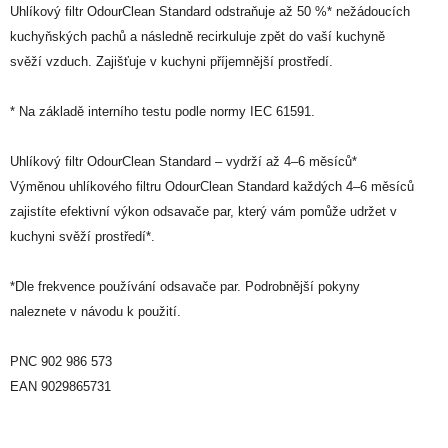
Uhlíkový filtr OdourClean Standard odstraňuje až 50 %* nežádoucích
kuchyňských pachů a následně recirkuluje zpět do vaší kuchyně
svěží vzduch. Zajišťuje v kuchyni příjemnější prostředí.
* Na základě interního testu podle normy IEC 61591.
Uhlíkový filtr OdourClean Standard – vydrží až 4–6 měsíců*
Výměnou uhlíkového filtru OdourClean Standard každých 4–6 měsíců
zajistíte efektivní výkon odsavače par, který vám pomůže udržet v
kuchyni svěží prostředí*.
*Dle frekvence používání odsavače par. Podrobnější pokyny
naleznete v návodu k použití.
PNC 902 986 573
EAN 9029865731