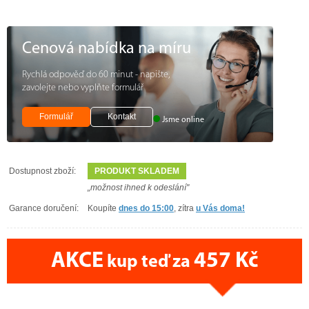
Cenová nabídka na míru
Rychlá odpověď do 60 minut - napište,
zavolejte nebo vyplňte formulář
Formulář
Kontakt
Jsme online
Dostupnost zboží:
PRODUKT SKLADEM
„možnost ihned k odeslání"
Garance doručení:
Koupíte
dnes do 15:00
, zítra
u Vás doma!
AKCE
457 Kč
kup teď za
CENA PRÁVĚ NYNÍ