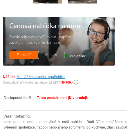
Cenová nabídka na míru
Rychlá odpověď do 60 minut - napište,
zavolejte nebo vyplňte formulář
Formulář
Kontakt
Jsme online
Náš tip:
Montáž vestavného spotřebiče
Cena zboží při využití instalace
31 177,-
30 700,-
Dostupnost zboží:
Tento produkt není již v prodeji.
Vážení zákazníci,
tento produkt není momentálně v naší nabídce. Rádi Vám pomůžeme s
výběrem spotřebiče, nádobí nebo jiného sortimentu do kuchyně. Stačí zavolat