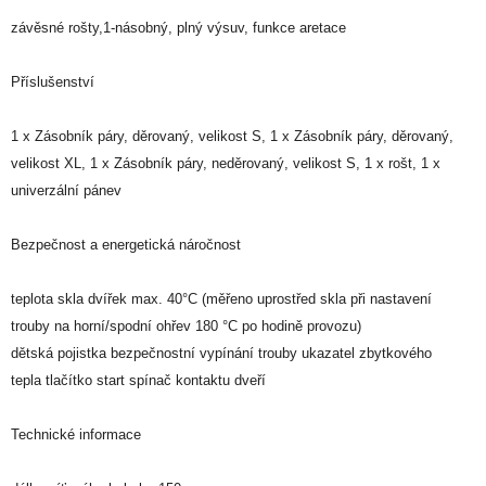
závěsné rošty,1-násobný, plný výsuv, funkce aretace
Příslušenství
1 x Zásobník páry, děrovaný, velikost S, 1 x Zásobník páry, děrovaný,
velikost XL, 1 x Zásobník páry, neděrovaný, velikost S, 1 x rošt, 1 x
univerzální pánev
Bezpečnost a energetická náročnost
teplota skla dvířek max. 40°C (měřeno uprostřed skla při nastavení
trouby na horní/spodní ohřev 180 °C po hodině provozu)
dětská pojistka bezpečnostní vypínání trouby ukazatel zbytkového
tepla tlačítko start spínač kontaktu dveří
Technické informace