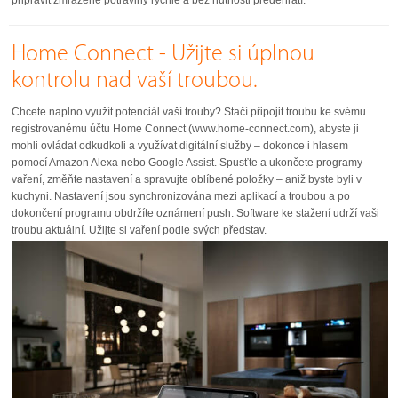
připravit zmrazené potraviny rychle a bez nutnosti předehřátí.
Home Connect - Užijte si úplnou
kontrolu nad vaší troubou.
Chcete naplno využít potenciál vaší trouby? Stačí připojit troubu ke svému
registrovanému účtu Home Connect (www.home-connect.com), abyste ji
mohli ovládat odkudkoli a využívat digitální služby – dokonce i hlasem
pomocí Amazon Alexa nebo Google Assist. Spusťte a ukončete programy
vaření, změňte nastavení a spravujte oblíbené položky – aniž byste byli v
kuchyni. Nastavení jsou synchronizována mezi aplikací a troubou a po
dokončení programu obdržíte oznámení push. Software ke stažení udrží vaši
troubu aktuální. Užijte si vaření podle svých představ.