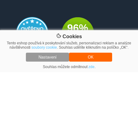
96%
Cookies
Tento eshop používá k poskytování služeb, personalizaci reklam a analýze
návštěvnosti
soubory cookie
. Souhlas udělíte kliknutím na políčko „OK“.
Nastavení
OK
Souhlas můžete odmítnout
zde
.
Bonus pro naše zákazníky
Co můžete získat nákupem u nás?
Komfortní doprava
Reference
Flexibilní jednání
Zabudování spotřebičů
Rady a tipy