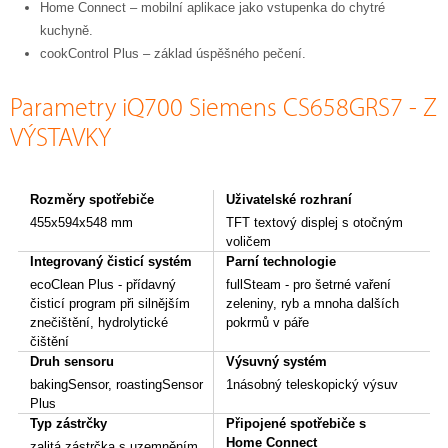
Home Connect – mobilní aplikace jako vstupenka do chytré
kuchyně.
cookControl Plus – základ úspěšného pečení.
Parametry iQ700 Siemens CS658GRS7 - Z
VÝSTAVKY
Rozměry spotřebiče
Uživatelské rozhraní
455x594x548 mm
TFT textový displej s otočným
voličem
Integrovaný čisticí systém
Parní technologie
ecoClean Plus - přídavný
fullSteam - pro šetrné vaření
čisticí program při silnějším
zeleniny, ryb a mnoha dalších
znečištění, hydrolytické
pokrmů v páře
čištění
Druh sensoru
Výsuvný systém
bakingSensor, roastingSensor
1násobný teleskopický výsuv
Plus
Typ zástrčky
Připojené spotřebiče s
Home Connect
zalitá zástrčka s uzemněním