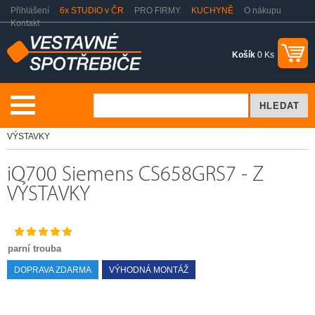
Přihlášení
6x STUDIO v ČR
PRO FIRMY
KUCHYNĚ
O nákupu
Kontakt
Košík
0 Ks
Vaření a pečení
Parní trouby
Siemens CS658GRS7 - Z
VÝSTAVKY
iQ700 Siemens CS658GRS7 - Z
VÝSTAVKY
parní trouba
DOPRAVA ZDARMA
VÝHODNÁ MONTÁŽ