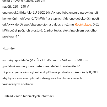
délka síťového kabelu: 150 cm
napětí: 220 - 240 V
energetická třída (dle EU 65/2014): A+ spotřeba energie na cyklus při
konvenčním ohřevu: 0.73 kWh (na stupnici třidy energeticke účinnosti
od A+++ do D) spotřeba energie na cyklus v režimu
Recirkulace
: 0.61
kWh počet pečicích prostorů: 1 zdroj tepla: elektřina objem pečicího
prostoru: 47 l
Rozměry
rozměry spotřebiče (V x Š x H): 455 mm x 594 mm x 548 mm
„potřebné rozměry naleznete v instalačních materiálech“
Doporučujeme vám vybrat si doplňkové produkty v rámci řady IQ700,
aby byla zaručena optimální designová kombinace všech
vestavěných spotřebičů.
Přehled všech technických informací