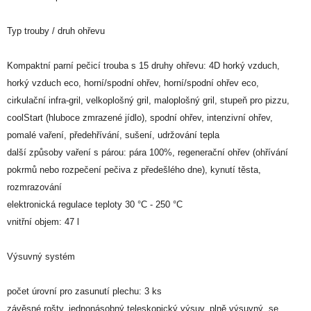
Typ trouby / druh ohřevu
Kompaktní parní pečicí trouba s 15 druhy ohřevu: 4D horký vzduch,
horký vzduch eco, horní/spodní ohřev, horní/spodní ohřev eco,
cirkulační infra-gril, velkoplošný gril, maloplošný gril, stupeň pro pizzu,
coolStart (hluboce zmrazené jídlo), spodní ohřev, intenzivní ohřev,
pomalé vaření, předehřívání, sušení, udržování tepla
další způsoby vaření s párou: pára 100%, regenerační ohřev (ohřívání
pokrmů nebo rozpečení pečiva z předešlého dne), kynutí těsta,
rozmrazování
elektronická regulace teploty 30 °C - 250 °C
vnitřní objem: 47 l
Výsuvný systém
počet úrovní pro zasunutí plechu: 3 ks
závěsné rošty, jednonásobný teleskopický výsuv, plně výsuvný, se