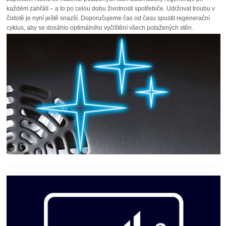
každém zahřátí – a to po celou dobu životnosti spotřebiče. Udržovat troubu v
čistotě je nyní ještě snazší. Doporučujeme čas od času spustit regenerační
cyklus, aby se dosáhlo optimálního vyčištění všech potažených stěn.