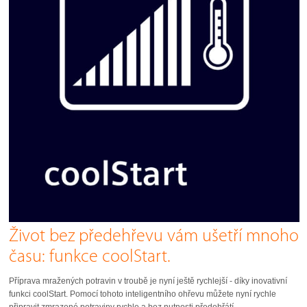
Život bez předehřevu vám ušetří mnoho
času: funkce coolStart.
Příprava mražených potravin v troubě je nyní ještě rychlejší - díky inovativní
funkci coolStart. Pomocí tohoto inteligentního ohřevu můžete nyní rychle