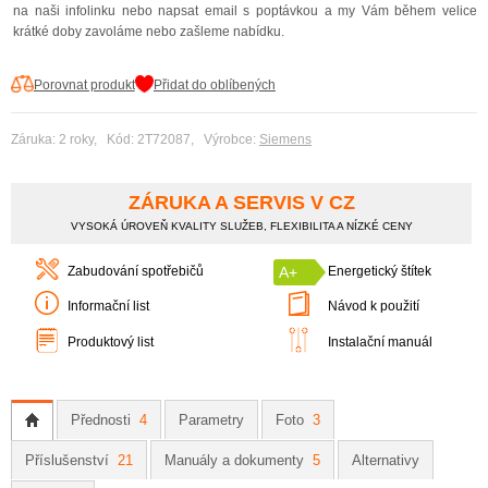
na naši infolinku nebo napsat email s poptávkou a my Vám během velice
krátké doby zavoláme nebo zašleme nabídku.
Porovnat produkt
Přidat do oblíbených
Záruka: 2 roky, Kód: 2T72087, Výrobce:
Siemens
ZÁRUKA A SERVIS V CZ
VYSOKÁ ÚROVEŇ KVALITY SLUŽEB, FLEXIBILITA A NÍZKÉ CENY
Zabudování spotřebičů
A+
Energetický štítek
Informační list
Návod k použití
Produktový list
Instalační manuál
Přednosti
4
Parametry
Foto
3
Příslušenství
21
Manuály a dokumenty
5
Alternativy