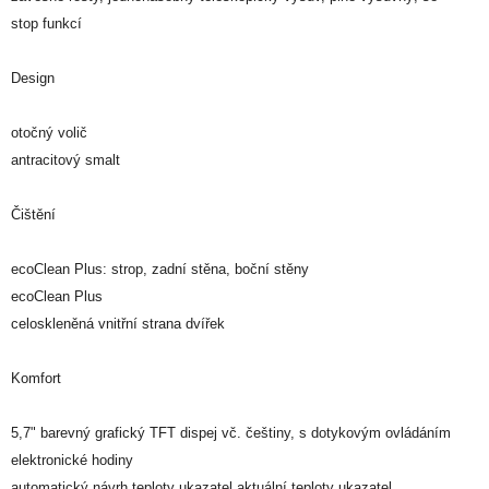
stop funkcí
Design
otočný volič
antracitový smalt
Čištění
ecoClean Plus: strop, zadní stěna, boční stěny
ecoClean Plus
celoskleněná vnitřní strana dvířek
Komfort
5,7" barevný grafický TFT dispej vč. češtiny, s dotykovým ovládáním
elektronické hodiny
automatický návrh teploty ukazatel aktuální teploty ukazatel