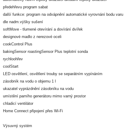
předehřevu program sabat
další funkce: program na odvápnění automatické vyrovnání bodu varu
dle nadm.výšky sušení
softMove - tlumené otevírání a dovírání dvířek
designové madlo z nerezové oceli
cookControl Plus
bakingSensor roastingSensor Plus teplotní sonda
rychloohřev
coolStart
LED osvětlení, osvětlení trouby se separátním vypínáním
zásobník na vodu o objemu 1 l
ukazatel vyprázdnění zásobníku na vodu
umístění parního generátoru mimo varný prostor
chladicí ventilátor
Home Connect připojení přes Wi-Fi
Výsuvný systém