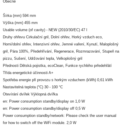
Obecné
Šírka (mm) 594 mm
Výška (mm) 455 mm
Usable volume (of cavity) - NEW (2010/30/EC) 47 l
Druhy ohřevu Cirkulační gril, Dolní ohřev, Horký vzduch eco,
Horní/dolní ohřev, Intenzivní ohřev, Jemné vaření, Kynutí, Maloplošný
gril, Pára 100%, Předehřívání, Regenerace, Rozmrazování, Stupeň na
pizzu, Sušení, Udržování tepla, Velkoplošný gril
Přednosti Dětská pojistka, ecoClean, Funkce rychlého prředehřátí
Třída energetické účinnosti A+
Spotřeba energie při provozu s horkým vzduchem (kWh) 0,61 kWh
Nastavitelná teplota (°C) 30 - 100 °C
Otevírání dvířek Výklopná dvířka
en: Power consumption standby/display on 1,0 W
en: Power consumption standby/display off 0,5 W
Power consumption standby/network: Please check the user manual
for how to switch off the WiFi module. 2,0 W