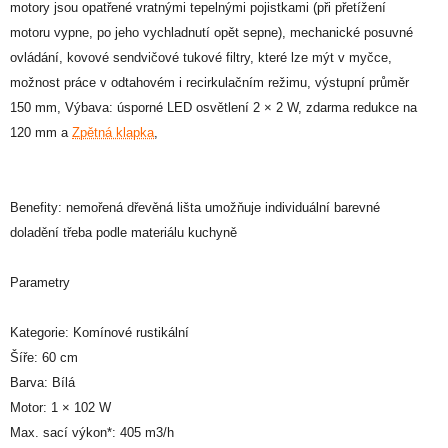
motory jsou opatřené vratnými tepelnými pojistkami (při přetížení
motoru vypne, po jeho vychladnutí opět sepne), mechanické posuvné
ovládání, kovové sendvičové tukové filtry, které lze mýt v myčce,
možnost práce v odtahovém i recirkulačním režimu, výstupní průměr
150 mm, Výbava: úsporné LED osvětlení 2 × 2 W, zdarma redukce na
120 mm a
Zpětná klapka
,
Benefity: nemořená dřevěná lišta umožňuje individuální barevné
doladění třeba podle materiálu kuchyně
Parametry
Kategorie: Komínové rustikální
Šíře: 60 cm
Barva: Bílá
Motor: 1 × 102 W
Max. sací výkon*: 405 m3/h