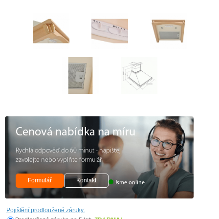
Cenová nabídka na míru
Rychlá odpověď do 60 minut - napište,
zavolejte nebo vyplňte formulář
Formulář
Kontakt
Jsme online
Pojištění prodloužené záruky: