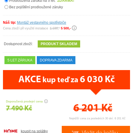
Prodloužená záruka na 5 let:
ZDARMA!
Bez pojištění prodloužené záruky
Náš tip:
Montáž vestavného spotřebiče
Cena zboží při využití instalace
6 030,-
5 500,-
Dostupnost zboží:
PRODUKT SKLADEM
5 LET ZÁRUKA
DOPRAVA ZDARMA
AKCE
6 030 Kč
kup teď za
CENA PRÁVĚ NYNÍ
Doporučená prodejní cena
6 201
Kč
7 490 Kč
Nejnižší cena za posledních 30 dní: 6 201 Kč
koupit na splátky