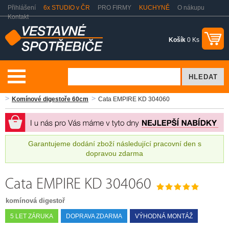
Přihlášení
6x STUDIO v ČR
PRO FIRMY
KUCHYNĚ
O nákupu
Kontakt
Košík
0 Ks
Vaření a pečení
Odsavače par - digestoře
Komínové digestoře
Komínové digestoře 60cm
Cata EMPIRE KD 304060
Garantujeme dodání zboží následující pracovní den s
dopravou zdarma
Cata EMPIRE KD 304060
komínová digestoř
5 LET ZÁRUKA
DOPRAVA ZDARMA
VÝHODNÁ MONTÁŽ