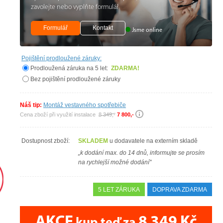
zavolejte nebo vyplňte formulář
Formulář
Kontakt
Jsme online
Pojištění prodloužené záruky:
Prodloužená záruka na 5 let:
ZDARMA!
Bez pojištění prodloužené záruky
Náš tip:
Montáž vestavného spotřebiče
Cena zboží při využití instalace
8 349,-
7 800,-
Dostupnost zboží:
SKLADEM
u dodavatele na externím skladě
„k dodání max. do 14 dnů, informujte se prosím
na rychlejší možné dodání"
5 LET ZÁRUKA
DOPRAVA ZDARMA
AKCE
8 349 Kč