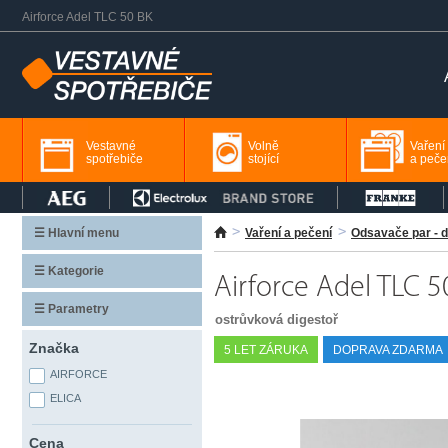
Airforce Adel TLC 50 BK
Vestavné
Volně
Vaření
spotřebiče
stojící
a peče
☰ Hlavní menu
Vaření a pečení
Odsavače par - d
☰ Kategorie
Airforce Adel TLC 5
☰ Parametry
ostrůvková digestoř
Značka
5 LET ZÁRUKA
DOPRAVA ZDARMA
AIRFORCE
ELICA
Cena