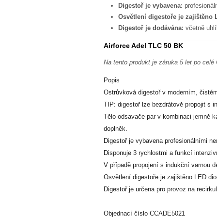
Digestoř je vybavena:
profesionál
Osvětlení digestoře je zajištěn
Digestoř je dodávána:
včetně uhlík
Airforce Adel TLC 50 BK
Na tento produkt je záruka 5 let po celé
Popis
Ostrůvková digestoř v moderním, čisté
TIP: digestoř lze bezdrátově propojit s
Tělo odsavače par v kombinaci jemně ka
doplněk.
Digestoř je vybavena profesionálními ne
Disponuje 3 rychlostmi a funkcí intenz
V případě propojení s indukční varnou 
Osvětlení digestoře je zajištěno LED 
Digestoř je určena pro provoz na recirkul
Objednací číslo CCADE5021