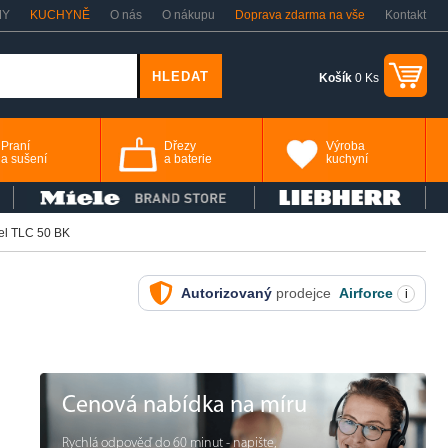
MY
KUCHYNĚ
O nás
O nákupu
Doprava zdarma na vše
Kontakt
Košík
0 Ks
Praní
Dřezy
Výroba
a sušení
a baterie
kuchyní
del TLC 50 BK
Autorizovaný
prodejce
Airforce
i
Cenová nabídka na míru
Rychlá odpověď do 60 minut - napište,