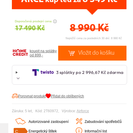
kup teď za
CENA PRÁVĚ NYNÍ
Doporučená prodejní cena
8 990
Kč
17 490 Kč
Nejnižší cena za posledních 30 dní: 8 990 Kč
koupit na splátky
od 899,-
Porovnat produkt
Přidat do oblíbených
Záruka: 5 let, Kód: 2T60972, Výrobce:
Airforce
Autorizované zastoupení
Zabudování spotřebičů
C
Energetický štítek
Informační list