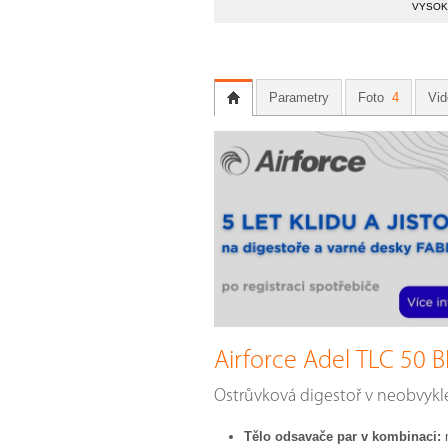
VYSOKÁ
Parametry
Foto
4
Vi
Airforce Adel TLC 50 B
Ostrůvková digestoř v neobvyk
Tělo odsavače par v kombinaci:
n