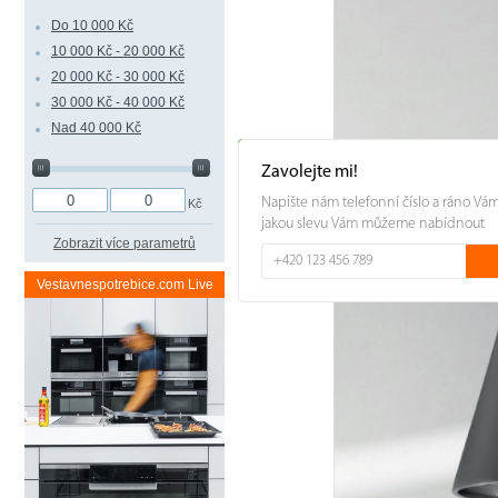
Do 10 000 Kč
10 000 Kč - 20 000 Kč
20 000 Kč - 30 000 Kč
30 000 Kč - 40 000 Kč
Nad 40 000 Kč
Zavolejte mi!
Napište nám telefonní číslo a ráno Vá
Kč
jakou slevu Vám můžeme nabídnout
Zobrazit více parametrů
Vestavnespotrebice.com Live