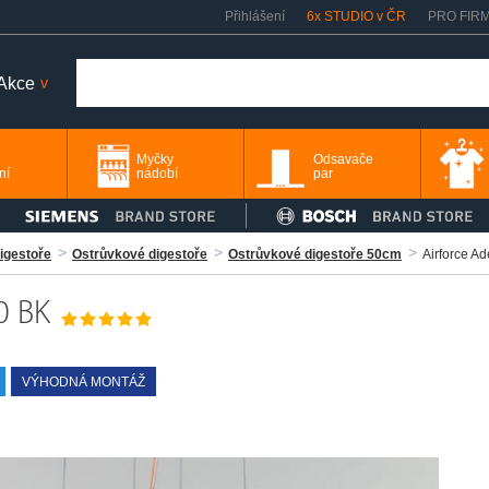
Přihlášení
6x STUDIO v ČR
PRO FIR
Akce
>
Myčky
Odsavače
ní
nádobí
par
igestoře
Ostrůvkové digestoře
Ostrůvkové digestoře 50cm
Airforce A
0 BK
VÝHODNÁ MONTÁŽ