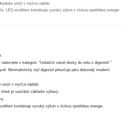
 jednoduše umýt v myčce nádob
. LED osvětlení kombinuje vysoký výkon s nízkou spotřebou energie
e.
naleznete v kategorii: "Indukční varné desky do setu s digestoří."
ě. Minimalistický styl digestoř přeurčuje jako dokonalý moderní
uše umýt v myčce nádobí.
které je součástí základní výbavy.
ky.
větlení kombinuje vysoký výkon s nízkou spotřebou energie.