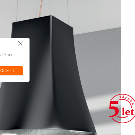
+
m řekneme,