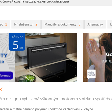
 ÚROVEŇ KVALITY SLUŽEB, FLEXIBILITA A NÍZKÉ CENY
deo
1
Příslušenství
2
Manuály a dokumenty
3
Alternativy
D
K
lém designu vybavená výkonným motorem s nízkou spotřebou
erezu a matně černého polymeru podtrhne vzhled vaší kuchyně