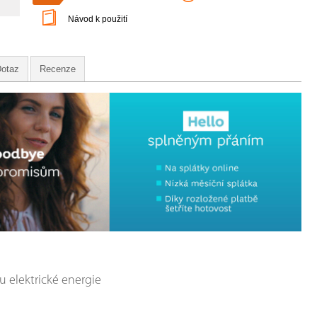
Návod k použití
otaz
Recenze
 elektrické energie