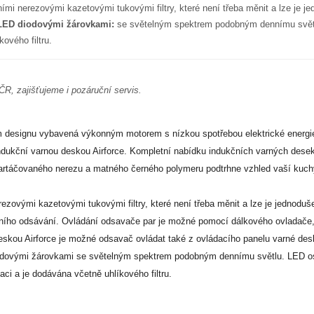
ními nerezovými kazetovými tukovými filtry, které není třeba měnit a lze je
o LED diodovými žárovkami:
se světelným spektrem podobným dennímu světlu
ového filtru.
 ČR, zajišťujeme i pozáruční servis.
m designu vybavená výkonným motorem s nízkou spotřebou elektrické energi
 indukční varnou deskou Airforce. Kompletní nabídku indukčních varných desek 
rtáčovaného nerezu a matného černého polymeru podtrhne vzhled vaší kuchyn
rezovými kazetovými tukovými filtry, které není třeba měnit a lze je jednod
ivního odsávání. Ovládání odsavače par je možné pomocí dálkového ovladače, 
deskou Airforce je možné odsavač ovládat také z ovládacího panelu varné des
diodovými žárovkami se světelným spektrem podobným dennímu světlu. LED os
aci a je dodávána včetně uhlíkového filtru.