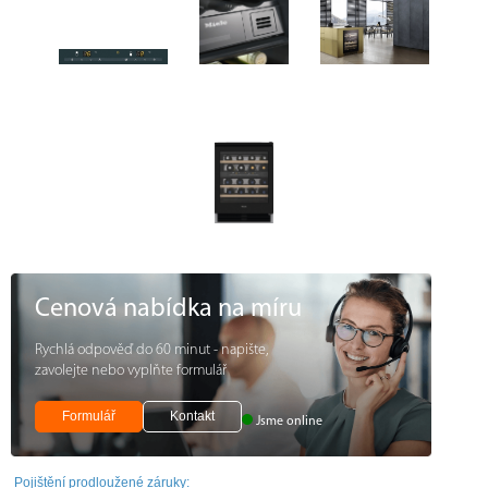
Cenová nabídka na míru
Rychlá odpověď do 60 minut - napište,
zavolejte nebo vyplňte formulář
Formulář
Kontakt
Jsme online
Pojištění prodloužené záruky: