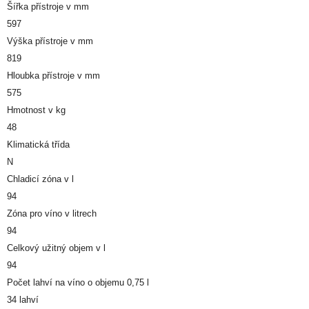
Šířka přístroje v mm
597
Výška přístroje v mm
819
Hloubka přístroje v mm
575
Hmotnost v kg
48
Klimatická třída
N
Chladicí zóna v l
94
Zóna pro víno v litrech
94
Celkový užitný objem v l
94
Počet lahví na víno o objemu 0,75 l
34 lahví