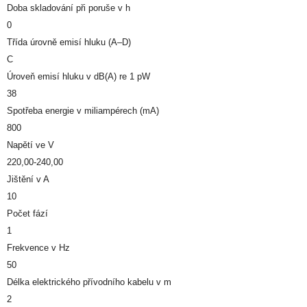
Doba skladování při poruše v h
0
Třída úrovně emisí hluku (A–D)
C
Úroveň emisí hluku v dB(A) re 1 pW
38
Spotřeba energie v miliampérech (mA)
800
Napětí ve V
220,00-240,00
Jištění v A
10
Počet fází
1
Frekvence v Hz
50
Délka elektrického přívodního kabelu v m
2