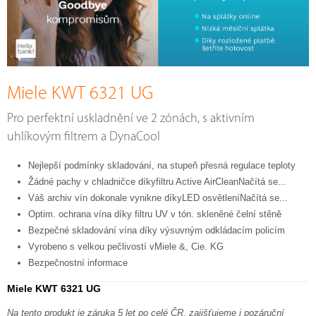
Miele KWT 6321 UG
Pro perfektní uskladnění ve 2 zónách, s aktivním
uhlíkovým filtrem a DynaCool
Nejlepší podmínky skladování, na stupeň přesná regulace teploty
Žádné pachy v chladničce díkyfiltru Active AirCleanNačítá se...
Váš archiv vín dokonale vynikne díkyLED osvětleníNačítá se...
Optim. ochrana vína díky filtru UV v tón. skleněné čelní stěně
Bezpečné skladování vína díky výsuvným odkládacím policím
Vyrobeno s velkou pečlivostí vMiele &, Cie. KG
Bezpečnostní informace
Miele KWT 6321 UG
Na tento produkt je záruka 5 let po celé ČR, zajišťujeme i pozáruční