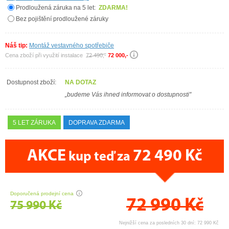
Prodloužená záruka na 5 let:
ZDARMA!
Bez pojištění prodloužené záruky
Náš tip:
Montáž vestavného spotřebiče
Cena zboží při využití instalace
72 490,-
72 000,-
Dostupnost zboží:
NA DOTAZ
„budeme Vás ihned informovat o dostupnosti"
5 LET ZÁRUKA
DOPRAVA ZDARMA
AKCE
72 490 Kč
kup teď za
CENA PRÁVĚ NYNÍ
Doporučená prodejní cena
72 990
Kč
75 990 Kč
Nejnižší cena za posledních 30 dní: 72 990 Kč