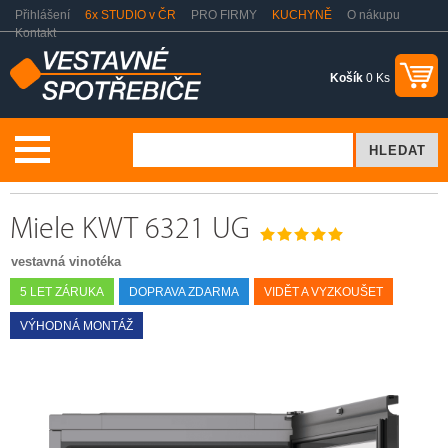
Přihlášení
6x STUDIO v ČR
PRO FIRMY
KUCHYNĚ
O nákupu
Kontakt
Košík
0 Ks
Vestavné spotřebiče
Vestavné vinotéky
Miele KWT 6321 UG
Miele KWT 6321 UG
vestavná vinotéka
5 LET ZÁRUKA
DOPRAVA ZDARMA
VIDĚT A VYZKOUŠET
VÝHODNÁ MONTÁŽ