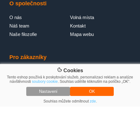
O společnosti
O nás
Volná místa
Náš team
Kontakt
Naše filozofie
Mapa webu
Pro zákazníky
Cookies
Jak na nákup
Doprava
Tento eshop používá k poskytování služeb, personalizaci reklam a analýze
Vše o nákupu
Servis
návštěvnosti
soubory cookie
. Souhlas udělíte kliknutím na políčko „OK“.
Časté otázky a odpovědi
Reklamace
Nastavení
OK
Splátkový prodej
Poradenství
Souhlas můžete odmítnout
zde
.
Obchodní podmínky
96%