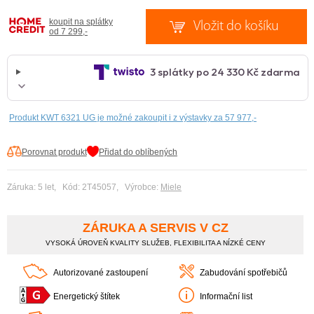
koupit na splátky
od 7 299,-
Produkt KWT 6321 UG je možné zakoupit i z výstavky za 57 977,-
Porovnat produkt
Přidat do oblíbených
Záruka: 5 let, Kód: 2T45057, Výrobce:
Miele
ZÁRUKA A SERVIS V CZ
VYSOKÁ ÚROVEŇ KVALITY SLUŽEB, FLEXIBILITA A NÍZKÉ CENY
Autorizované zastoupení
Zabudování spotřebičů
Energetický štítek
Informační list