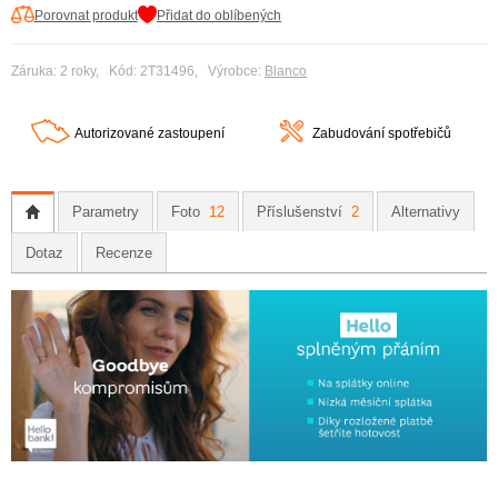
Porovnat produkt
Přidat do oblíbených
Záruka: 2 roky, Kód: 2T31496, Výrobce:
Blanco
Autorizované zastoupení
Zabudování spotřebičů
Parametry
Foto
12
Příslušenství
2
Alternativy
Dotaz
Recenze