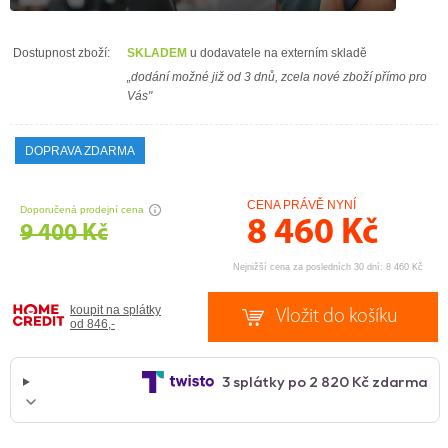
Dostupnost zboží:
SKLADEM
u dodavatele na externím skladě
„dodání možné již od 3 dnů, zcela nové zboží přímo pro
Vás"
DOPRAVA ZDARMA
CENA PRÁVĚ NYNÍ
Doporučená prodejní cena
8 460
Kč
9 400 Kč
Nejnižší cena za posledních 30 dní: 8 460 Kč
koupit na splátky
od 846,-