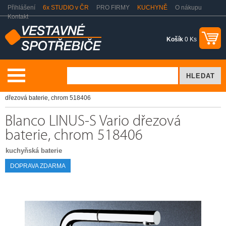
Přihlášení
6x STUDIO v ČR
PRO FIRMY
KUCHYNĚ
O nákupu
Kontakt
Košík
0 Ks
Dřezy a baterie
Kuchyňské baterie
Blanco LINUS-S Vario
dřezová baterie, chrom 518406
Blanco LINUS-S Vario dřezová
baterie, chrom 518406
kuchyňská baterie
DOPRAVA ZDARMA