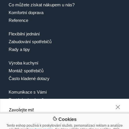
Co můžete získat nákupem u nás?
Komfortní doprava
Reference
Flexibilní jednání
Zabudování spotřebičů
Rady a tipy
Výroba kuchyní
Montáž spotřebičů
Často kladené dotazy
Komunikace s Vámi
Poptávka kuchyně
+
Recepty
Zavolejte mi!
Napište nám telefonní číslo a ozveme se Vám, co nejdříve, jakou slevu
Cookies
Vám můžeme nabídnout
Tento eshop používá k poskytování služeb, personalizaci reklam a analýze