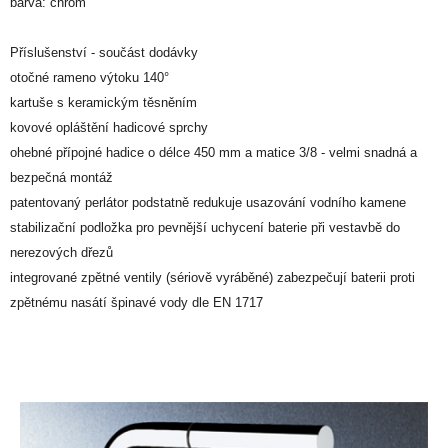
barva: chrom
Příslušenství - součást dodávky
otočné rameno výtoku 140°
kartuše s keramickým těsněním
kovové opláštění hadicové sprchy
ohebné přípojné hadice o délce 450 mm a matice 3/8 - velmi snadná a
bezpečná montáž
patentovaný perlátor podstatně redukuje usazování vodního kamene
stabilizační podložka pro pevnější uchycení baterie při vestavbě do
nerezových dřezů
integrované zpětné ventily (sériově vyráběné) zabezpečují baterii proti
zpětnému nasátí špinavé vody dle EN 1717