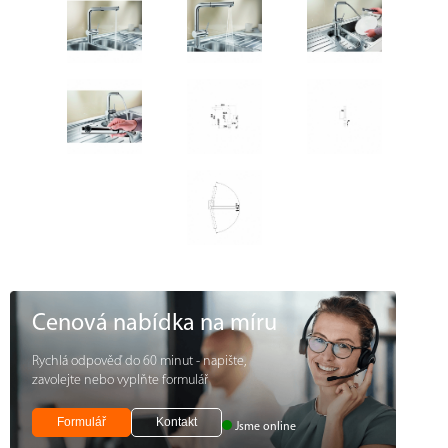
Cenová nabídka na míru
Rychlá odpověď do 60 minut - napište,
zavolejte nebo vyplňte formulář
Formulář
Kontakt
Jsme online