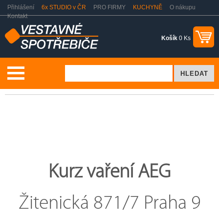
Přihlášení
6x STUDIO v ČR
PRO FIRMY
KUCHYNĚ
O nákupu
Kontakt
Košík
0 Ks
Kurzy vaření
Kurz vaření AEG
Kurz vaření AEG
Žitenická 871/7 Praha 9