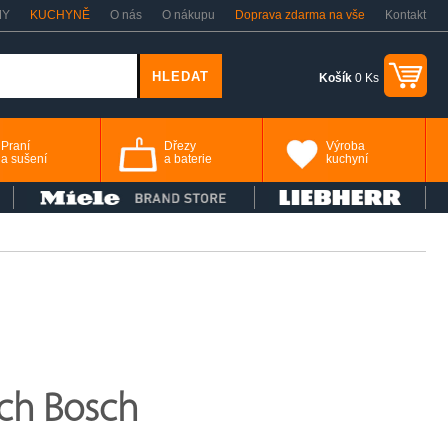
MY
KUCHYNĚ
O nás
O nákupu
Doprava zdarma na vše
Kontakt
Košík
0 Ks
Praní
Dřezy
Výroba
a sušení
a baterie
kuchyní
ích Bosch