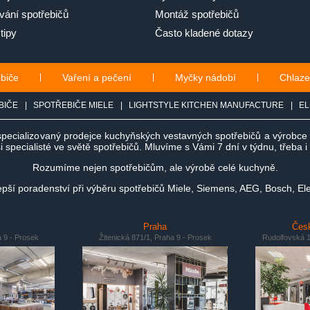
ání spotřebičů
Montáž spotřebičů
tipy
Často kladené dotazy
ebiče
|
Vaření a pečení
|
Myčky nádobí
|
Chlaze
BIČE
|
SPOTŘEBIČE MIELE
|
LIGHTSTYLE KITCHEN MANUFACTURE
|
EL
specializovaný prodejce kuchyňských vestavných spotřebičů a výrobc
 specialisté ve světě spotřebičů. Mluvíme s Vámi 7 dní v týdnu, třeba 
Rozumíme nejen spotřebičům, ale výrobě celé kuchyně.
ší poradenství při výběru spotřebičů Miele, Siemens, AEG, Bosch, Ele
Praha
Česk
a 9 - Prosek
Žitenická 871/1, Praha 9 - Prosek
Rudolfovská 1