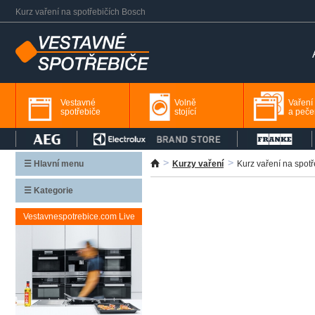
Kurz vaření na spotřebičích Bosch
Vestavné
Volně
Vaření
spotřebiče
stojící
a peče
☰ Hlavní menu
Kurzy vaření
Kurz vaření na spot
☰ Kategorie
Vestavnespotrebice.com Live