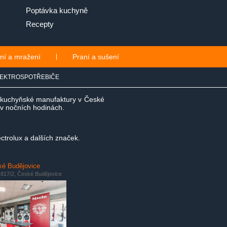
Poptávka kuchyně
Recepty
ní a mražení
|
Praní a sušení
EKTROSPOTŘEBIČE
e kuchyňské manufaktury v České
i v nočních hodinách.
ctrolux a dalších značek.
é Budějovice
817/2, České Budějovice