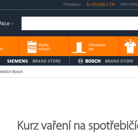
Přihlášení
6x STUDIO v ČR
PRO FIR
Akce
>
Myčky
Odsavače
ní
nádobí
par
řebičích Bosch
Kurz vaření na spotřebič