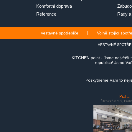
Komfortní doprava
Zabudov
Reference
Rady a 
Vestavné spotřebiče
|
Volně stojící spotř
VESTAVNÉ SPOTŘE
KITCHEN point - Jsme největší 
republice! Jsme Vaši
Poskytneme Vám to nejlep
Praha
Žitenická 871/7, Prah