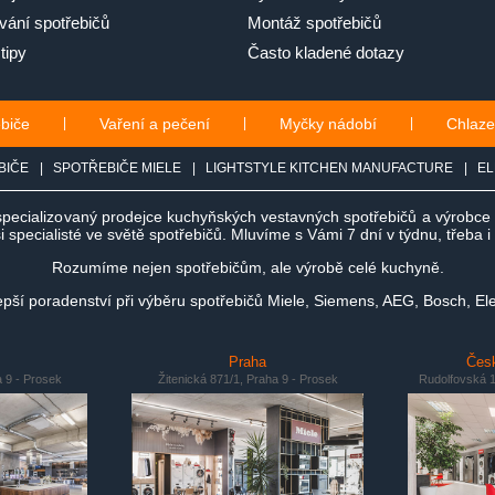
ání spotřebičů
Montáž spotřebičů
tipy
Často kladené dotazy
ebiče
|
Vaření a pečení
|
Myčky nádobí
|
Chlaze
BIČE
|
SPOTŘEBIČE MIELE
|
LIGHTSTYLE KITCHEN MANUFACTURE
|
EL
specializovaný prodejce kuchyňských vestavných spotřebičů a výrobc
 specialisté ve světě spotřebičů. Mluvíme s Vámi 7 dní v týdnu, třeba 
Rozumíme nejen spotřebičům, ale výrobě celé kuchyně.
ší poradenství při výběru spotřebičů Miele, Siemens, AEG, Bosch, Ele
Praha
Česk
a 9 - Prosek
Žitenická 871/1, Praha 9 - Prosek
Rudolfovská 1