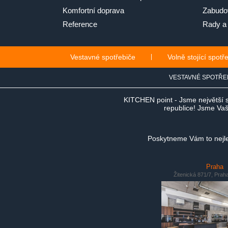
Komfortní doprava
Zabudov
Reference
Rady a 
Vestavné spotřebiče
|
Volně stojící spotř
VESTAVNÉ SPOTŘE
KITCHEN point - Jsme největší 
republice! Jsme Vaši
Poskytneme Vám to nejlep
Praha
Žitenická 871/7, Prah