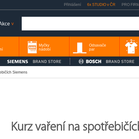
Přihlášení
6x STUDIO v ČR
PRO FIR
Akce
>
Myčky
Odsavače
ní
nádobí
par
řebičích Siemens
Kurz vaření na spotřebičí