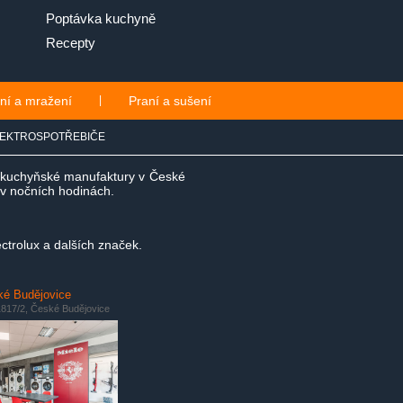
Poptávka kuchyně
Recepty
ní a mražení
|
Praní a sušení
EKTROSPOTŘEBIČE
e kuchyňské manufaktury v České
i v nočních hodinách.
ctrolux a dalších značek.
é Budějovice
817/2, České Budějovice