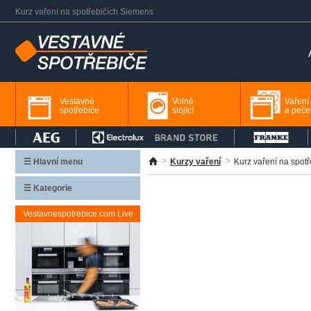
Kurz vaření na spotřebičích Siemens
Vestavné
Volně
Vaření
spotřebiče
stojící
a peče
☰ Hlavní menu
Kurzy vaření
Kurz vaření na spot
☰ Kategorie
Vestavnespotrebice.com Live