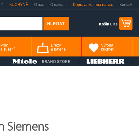
MY
KUCHYNĚ
O nás
O nákupu
Doprava zdarma na vše
Kontakt
Košík
0 Ks
Praní
Dřezy
Výroba
a sušení
a baterie
kuchyní
ch Siemens