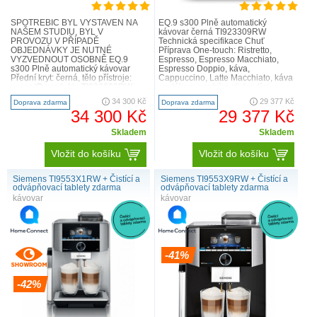
SPOTŘEBIČ BYL VYSTAVEN NA
EQ.9 s300 Plně automatický
NAŠEM STUDIU, BYL V
kávovar černá TI923309RW
PROVOZU V PŘÍPADĚ
Technická specifikace Chuť
OBJEDNÁVKY JE NUTNÉ
Příprava One-touch: Ristretto,
VYZVEDNOUT OSOBNĚ EQ.9
Espresso, Espresso Macchiato,
s300 Plně automatický kávovar
Espresso Doppio, káva,
Přední kryt: černá, tělo přístroje:
Cappuccino, Latte Macchiato, káva
nerez ID produktu TI903209RW
s mlékem pouhým stisknutím
Čisté potěšení: plné přizpůsobení
tlačítka aromaDouble Shot - extra
34 300 Kč
29 377 Kč
Doprava zdarma
Doprava zdarma
nápojů vaší chuti a ..
silná káva ..
34 300 Kč
29 377 Kč
Skladem
Skladem
Vložit do košíku
Vložit do košíku
Siemens TI9553X1RW + Čistící a
Siemens TI9553X9RW + Čistící a
odvápňovací tablety zdarma
odvápňovací tablety zdarma
kávovar
kávovar
-41%
-42%