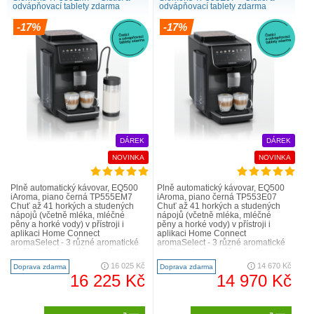
odvápňovací tablety zdarma
odvápňovací tablety zdarma
-17%
-17%
DÁREK
DÁREK
NOVINKA
NOVINKA
Plně automatický kávovar, EQ500
Plně automatický kávovar, EQ500
iAroma, piano černá TP555EM7
iAroma, piano černá TP553E07
Chuť až 41 horkých a studených
Chuť až 41 horkých a studených
nápojů (včetně mléka, mléčné
nápojů (včetně mléka, mléčné
pěny a horké vody) v přístroji i
pěny a horké vody) v přístroji i
aplikaci Home Connect
aplikaci Home Connect
aromaSelect - 3 různé aromatické
aromaSelect - 3 různé aromatické
profily (mírné, vyvážené, výrazné)
profily (mírné, vyvážené, výrazné)
nastavitelný poměr mléka pr..
nastavitelný poměr mléka pr..
16 025 Kč
14 670 Kč
Doprava zdarma
Doprava zdarma
16 225 Kč
14 970 Kč