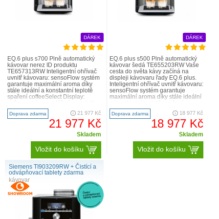
DÁREK
DÁREK
EQ.6 plus s700 Plně automatický
EQ.6 plus s500 Plně automatický
kávovar nerez ID produktu
kávovar šedá TE655203RW Vaše
TE657313RW Inteligentní ohřívač
cesta do světa kávy začíná na
uvnitř kávovaru: sensoFlow systém
displeji kávovaru řady EQ.6 plus.
garantuje maximální aroma díky
Inteligentní ohřívač uvnitř kávovaru:
stále ideální a konstantní teplotě
sensoFlow systém garantuje
spaření coffeeSelect Display:
maximální aroma díky stále ideální
voňavou kávu a mléčné speciality
a konstantní teplotě spaření
si vyberete jedn..
coffeeSe..
21 977 Kč
18 977 Kč
Doprava zdarma
Doprava zdarma
21 977 Kč
18 977 Kč
Skladem
Skladem
Vložit do košíku
Vložit do košíku
Siemens TI903209RW + Čistící a
odvápňovací tablety zdarma
kávovar