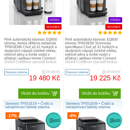
DÁREK
DÁREK
NOVINKA
NOVINKA
Plně automatický kávovar, EQ600
Plně automatický kávovar, EQ600
iAroma, temná stříbrná metalická
iAroma TP603E08 Technická
TP603EM6 Chuť až 41 horkých a
specifikace Chuť až 41 horkých a
studených nápojů (včetně mléka,
studených nápojů (včetně mléka,
mléčné pěny a horké vody) v
mléčné pěny a horké vody) v
přístroji i aplikaci Home Connect
přístroji i aplikaci Home Connect
včetně ColdBrew specialit funkce
včetně ColdBrew specialit funkce
teplého mléka, mléčné pěny a
teplého mléka, mléčné pěny a
horké vody aromaSel..
horké vody aromaSele..
19 180 Kč
19 025 Kč
Doprava zdarma
Doprava zdarma
19 480 Kč
19 225 Kč
Vložit do košíku
Vložit do košíku
Siemens TP551E19 + Čistící a
Siemens TP551E09 + Čistící a
odvápňovací tablety zdarma
odvápňovací tablety zdarma
-17%
-6%