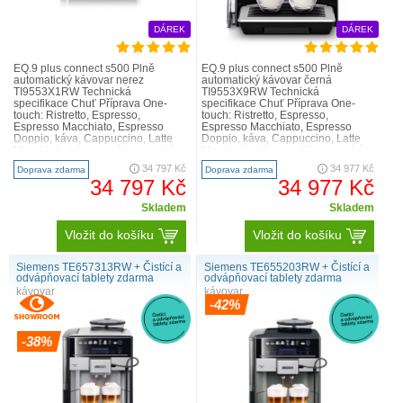
DÁREK
DÁREK
EQ.9 plus connect s500 Plně
EQ.9 plus connect s500 Plně
automatický kávovar nerez
automatický kávovar černá
TI9553X1RW Technická
TI9553X9RW Technická
specifikace Chuť Příprava One-
specifikace Chuť Příprava One-
touch: Ristretto, Espresso,
touch: Ristretto, Espresso,
Espresso Macchiato, Espresso
Espresso Macchiato, Espresso
Doppio, káva, Cappuccino, Latte
Doppio, káva, Cappuccino, Latte
Macchiato, káva s mlékem pouhým
Macchiato, káva s mlékem pouhým
stisknutím tlačítka baristaMode:
stisknutím tlačítka baristaMode:
34 797 Kč
34 977 Kč
Doprava zdarma
Doprava zdarma
další možn..
další mož..
34 797 Kč
34 977 Kč
Skladem
Skladem
Vložit do košíku
Vložit do košíku
Siemens TE657313RW + Čistící a
Siemens TE655203RW + Čistící a
odvápňovací tablety zdarma
odvápňovací tablety zdarma
kávovar
kávovar
-42%
-38%