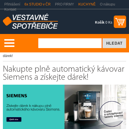
Přihlášení
6x STUDIO v ČR
PRO FIRMY
KUCHYNĚ
O nákupu
Kontakt
Košík
0 Ks
Akční nabídky
Nakupte plně automatický kávovar Siemens a získejte
dárek!
Nakupte plně automatický kávovar
Siemens a získejte dárek!