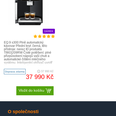
DÁREK
EQ.9 s300 Plně automatický
kávovar Přední kryt: černá, tělo
přístroje: nerez ID produktu
TI903209RW Čisté potěšení: plné
přizpůsobení nápojů vaší chuti a
automatické čištění mléčného
systému. Inteligentní ohřívač uvnitř
kávovaru: sensoFlow systém
garantuje maxi..
37 990 Kč
Doprava zdarma
37 990 Kč
Vložit do košíku
O společnosti