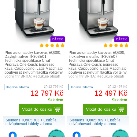
DÁREK
DÁREK
Plně automatický kávovar, EQ300,
Plně automatický kávovar, EQ300,
Daylight silver TF303E01
Inox silver metallic TF303E07
Technická specifikace Chuť
Technická specifikace Chuť
Příprava One-touch: Espresso,
Příprava One-touch: Espresso,
káva, Cappuccino, Latte Macchiato
káva, Cappuccino, Latte Macchiato
pouhým stisknutím tlačítka volitelný
pouhým stisknutím tlačítka volitelný
vodní filtr BRITA: Redukuje obsah
vodní filtr BRITA: Redukuje obsah
vápníku ve vodě, filtruje látky
vápníku ve vodě, filtruje látky
ovlivňující chuť ..
ovlivňující..
12 797 Kč
12 497 Kč
Doprava zdarma
Doprava zdarma
12 797 Kč
12 497 Kč
Skladem
Skladem
Vložit do košíku
Vložit do košíku
Siemens TQ905R03 + Čistící a
Siemens TQ905R09 + Čistící a
odvápňovací tablety zdarma
odvápňovací tablety zdarma