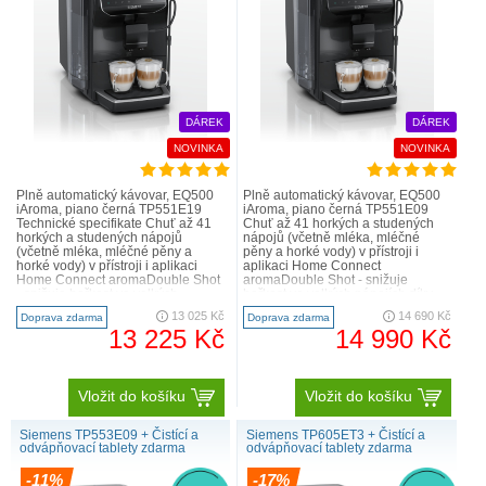
DÁREK
DÁREK
NOVINKA
NOVINKA
Plně automatický kávovar, EQ500
Plně automatický kávovar, EQ500
iAroma, piano černá TP551E19
iAroma, piano černá TP551E09
Technické specifikate Chuť až 41
Chuť až 41 horkých a studených
horkých a studených nápojů
nápojů (včetně mléka, mléčné
(včetně mléka, mléčné pěny a
pěny a horké vody) v přístroji i
horké vody) v přístroji i aplikaci
aplikaci Home Connect
Home Connect aromaDouble Shot
aromaDouble Shot - snižuje
- snižuje hořkost ve velkých
hořkost ve velkých nápojích díky
nápojích díky dvěma proc..
dvěma procesům spařování
13 025 Kč
14 690 Kč
Doprava zdarma
Doprava zdarma
Komfort ..
13 225 Kč
14 990 Kč
Vložit do košíku
Vložit do košíku
Siemens TP553E09 + Čistící a
Siemens TP605ET3 + Čistící a
odvápňovací tablety zdarma
odvápňovací tablety zdarma
-11%
-17%