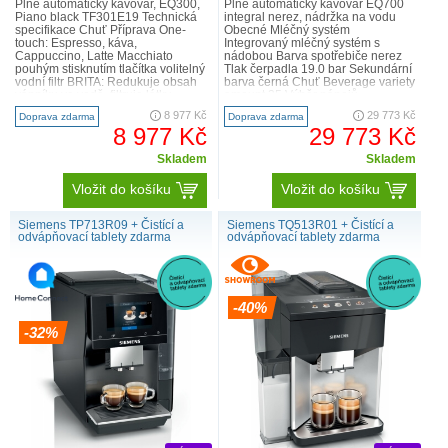
Plně automatický kávovar, EQ300,
Plně automatický kávovar EQ700
Piano black TF301E19 Technická
integral nerez, nádržka na vodu
specifikace Chuť Příprava One-
Obecné Mléčný systém
touch: Espresso, káva,
Integrovaný mléčný systém s
Cappuccino, Latte Macchiato
nádobou Barva spotřebiče nerez
pouhým stisknutím tlačítka volitelný
Tlak čerpadla 19.0 bar Sekundární
vodní filtr BRITA: Redukuje obsah
barva černá Chuť Beverage variety
vápníku ve vodě, filtruje látky
amount 35 Výběr nápojů
ovlivňující chuť a vů..
Cappuccino, Cof..
8 977 Kč
29 773 Kč
Doprava zdarma
Doprava zdarma
8 977 Kč
29 773 Kč
Skladem
Skladem
Vložit do košíku
Vložit do košíku
Siemens TP713R09 + Čistící a
Siemens TQ513R01 + Čistící a
odvápňovací tablety zdarma
odvápňovací tablety zdarma
-40%
-32%