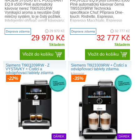
NAŠEM STUDIU BYL POUŽÍVANÝ
PROVOZU EQ.9 plus connect s500
EQ.9 s500 Plně automatický
Plně automatický kávovar černá
kávovar nerez TI905201RW
TI9553X9RW Technická
Vynikající aroma a neustále čistý
specifikace Chuť Příprava One-
mléčný systém, to je čistý požitek.
touch: Ristretto, Espresso,
Inteligentní ohřívač uvnitř kávovaru:
Espresso Macchiato, Espresso
sensoFlow systém garantuje
Doppio, káva, Cappuccino, Latte
maximální aroma díky stále..
Macchiato, káva s mlékem pouhým
29 970 Kč
32 777 Kč
Doprava zdarma
Doprava zdarma
stisknut..
29 970 Kč
32 777 Kč
Skladem
Skladem
Vložit do košíku
Vložit do košíku
Siemens TI903209RW - Z
Siemens TI923309RW + Čistící a
VÝSTAVKY + Čistící a
odvápňovací tablety zdarma
odvápňovací tablety zdarma
kávovar
kávovar
-22%
-35%
DÁREK
DÁREK