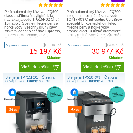
Plně automatický kávovar, EQ500
Plně automatický kávovar, EQ700
classic, stříbrná "daylight", bílá,
integral, nerez, nádržka na vodu
nádržka na vodu TP515R02 Chuť
TQ717R03 Chuť včetně ColdBrew
10 nápojů (včetně mléčné pěny a
specialit funkce teplého mléka,
horké vody) Všechny druhy kávy
mléčné pěny a horké vody
stiskem jednoho tlačítka: Espresso,
aromaSelect - 3 různé aromatické
Espresso Macchiato, káva,
profily (mírné, vyvážené, výrazné)
Cappuccino, Latte Macchiato.
nastavitelný poměr mléka pro
Rychle a pohodlně. ..
klasické mléčné nápoj..
15 197 Kč
30 977 Kč
Doprava zdarma
Doprava zdarma
15 197 Kč
30 977 Kč
Skladem
Skladem
Vložit do košíku
Vložit do košíku
Siemens TP715R01 + Čistící a
Siemens TP516RX3 + Čistící a
odvápňovací tablety zdarma
odvápňovací tablety zdarma
-24%
-47%