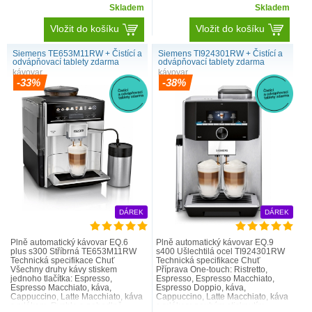
Skladem
Skladem
Vložit do košíku
Vložit do košíku
Siemens TE653M11RW + Čistící a
Siemens TI924301RW + Čistící a
odvápňovací tablety zdarma
odvápňovací tablety zdarma
kávovar
kávovar
-33%
-38%
DÁREK
DÁREK
Plně automatický kávovar EQ.6
Plně automatický kávovar EQ.9
plus s300 Stříbrná TE653M11RW
s400 Ušlechtilá ocel TI924301RW
Technická specifikace Chuť
Technická specifikace Chuť
Všechny druhy kávy stiskem
Příprava One-touch: Ristretto,
jednoho tlačítka: Espresso,
Espresso, Espresso Macchiato,
Espresso Macchiato, káva,
Espresso Doppio, káva,
Cappuccino, Latte Macchiato, káva
Cappuccino, Latte Macchiato, káva
s mlékem. Rychle a pohodlně.
s mlékem pouhým stisknutím