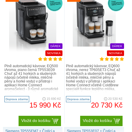
DÁREK
DÁREK
NOVINKA
NOVINKA
Plně automatický kávovar, EQ500
Plně automatický kávovar, EQ600
iAroma, piano černá TP553E09
iAroma, nerez TP605ET3 Chuť až
Chuť až 41 horkých a studených
41 horkých a studených nápojů
nápojů (včetně mléka, mléčné
(včetně mléka, mléčné pěny a
pěny a horké vody) v přístroji i
horké vody) v přístroji i aplikaci
aplikaci Home Connect
Home Connect včetně ColdBrew
aromaSelect - 3 různé aromatické
specialit funkce teplého mléka,
profily (mírné, vyvážené, výrazné)
mléčné pěny a horké vody
nastavitelný poměr mléka pr..
aromaSelect - 3 různé aroma..
15 690 Kč
20 530 Kč
Doprava zdarma
Doprava zdarma
15 990 Kč
20 730 Kč
Vložit do košíku
Vložit do košíku
Siemens TP555EM7 + Čistící a
Siemens TP553E07 + Čistící a