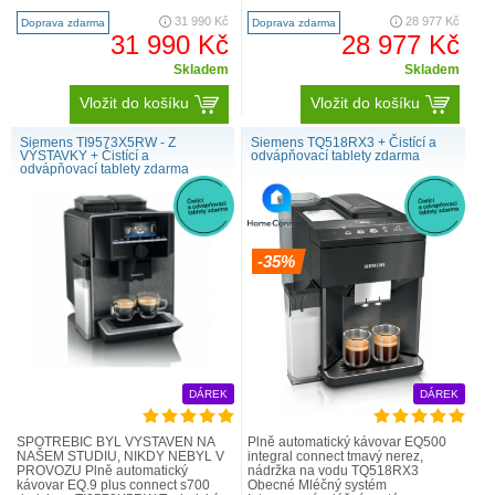
aromaSelect - 3 různé aroma..
Doppio, káva, Cappuccino, Latte
31 990 Kč
28 977 Kč
Doprava zdarma
Doprava zdarma
Macchiato, ká..
31 990 Kč
28 977 Kč
Skladem
Skladem
Vložit do košíku
Vložit do košíku
Siemens TI9573X5RW - Z
Siemens TQ518RX3 + Čistící a
VÝSTAVKY + Čistící a
odvápňovací tablety zdarma
odvápňovací tablety zdarma
-35%
DÁREK
DÁREK
SPOTŘEBIČ BYL VYSTAVEN NA
Plně automatický kávovar EQ500
NAŠEM STUDIU, NIKDY NEBYL V
integral connect tmavý nerez,
PROVOZU Plně automatický
nádržka na vodu TQ518RX3
kávovar EQ.9 plus connect s700
Obecné Mléčný systém