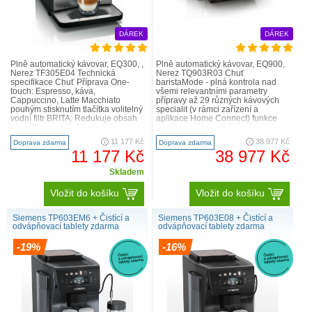
DÁREK
DÁREK
Plně automatický kávovar, EQ300, ,
Plně automatický kávovar, EQ900,
Nerez TF305E04 Technická
Nerez TQ903R03 Chuť
specifikace Chuť Příprava One-
baristaMode - plná kontrola nad
touch: Espresso, káva,
všemi relevantními parametry
Cappuccino, Latte Macchiato
přípravy až 29 různých kávových
pouhým stisknutím tlačítka volitelný
specialit (v rámci zařízení a
vodní filtr BRITA: Redukuje obsah
aplikace Home Connect) funkce
vápníku ve vodě, filtruje látky
teplého mléka, mléčné pěny a
ovlivňující chuť a vů..
horké vody nastavitelný poměr
11 177 Kč
38 977 Kč
Doprava zdarma
Doprava zdarma
mléka..
11 177 Kč
38 977 Kč
Skladem
Vložit do košíku
Vložit do košíku
Siemens TP603EM6 + Čistící a
Siemens TP603E08 + Čistící a
odvápňovací tablety zdarma
odvápňovací tablety zdarma
-19%
-16%