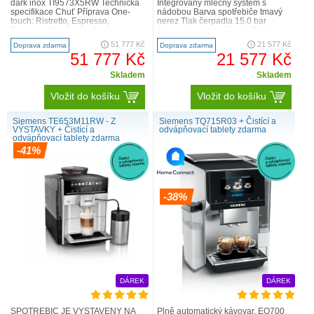
dark inox TI9573X5RW Technická
Integrovaný mléčný systém s
specifikace Chuť Příprava One-
nádobou Barva spotřebiče tmavý
touch: Ristretto, Espresso,
nerez Tlak čerpadla 15.0 bar
Espresso Macchiato, Cappuccino,
Sekundární barva černá Chuť
Latte Macchiato, káva s mlékem
Beverage variety amount 17 Výběr
51 777 Kč
21 577 Kč
Doprava zdarma
Doprava zdarma
pou..
ná..
51 777 Kč
21 577 Kč
Skladem
Skladem
Vložit do košíku
Vložit do košíku
Siemens TE653M11RW - Z
Siemens TQ715R03 + Čistící a
VÝSTAVKY + Čistící a
odvápňovací tablety zdarma
odvápňovací tablety zdarma
kávovar
-41%
-38%
DÁREK
DÁREK
SPOTŘEBIČ JE VYSTAVENÝ NA
Plně automatický kávovar, EQ700