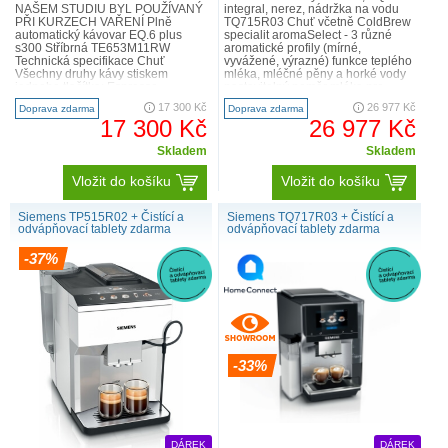
NAŠEM STUDIU BYL POUŽÍVANÝ
integral, nerez, nádržka na vodu
PŘI KURZECH VAŘENÍ Plně
TQ715R03 Chuť včetně ColdBrew
automatický kávovar EQ.6 plus
specialit aromaSelect - 3 různé
s300 Stříbrná TE653M11RW
aromatické profily (mírné,
Technická specifikace Chuť
vyvážené, výrazné) funkce teplého
Všechny druhy kávy stiskem
mléka, mléčné pěny a horké vody
jednoho tlačítka: Espresso,
nastavitelný poměr mléka pro
Espresso Macchiato, káva,
klasické mléčné nápoj..
17 300 Kč
26 977 Kč
Doprava zdarma
Doprava zdarma
Cappuccino, Latte Macchia..
17 300 Kč
26 977 Kč
Skladem
Skladem
Vložit do košíku
Vložit do košíku
Siemens TP515R02 + Čistící a
Siemens TQ717R03 + Čistící a
odvápňovací tablety zdarma
odvápňovací tablety zdarma
-37%
-33%
DÁREK
DÁREK