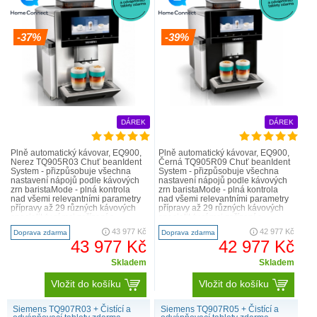
-37%
-39%
DÁREK
DÁREK
Plně automatický kávovar, EQ900,
Plně automatický kávovar, EQ900,
Nerez TQ905R03 Chuť beanIdent
Černá TQ905R09 Chuť beanIdent
System - přizpůsobuje všechna
System - přizpůsobuje všechna
nastavení nápojů podle kávových
nastavení nápojů podle kávových
zrn baristaMode - plná kontrola
zrn baristaMode - plná kontrola
nad všemi relevantními parametry
nad všemi relevantními parametry
přípravy až 29 různých kávových
přípravy až 29 různých kávových
specialit (v rámci zařízení a
specialit (v rámci zařízení a
aplikace Home Conne..
aplikace Home Conne..
43 977 Kč
42 977 Kč
Doprava zdarma
Doprava zdarma
43 977 Kč
42 977 Kč
Skladem
Skladem
Vložit do košíku
Vložit do košíku
Siemens TQ907R03 + Čistící a
Siemens TQ907R05 + Čistící a