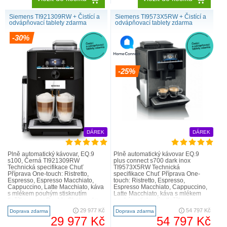
Siemens TI921309RW + Čistící a
Siemens TI9573X5RW + Čistící a
odvápňovací tablety zdarma
odvápňovací tablety zdarma
-30%
-25%
DÁREK
DÁREK
Plně automatický kávovar, EQ.9
Plně automatický kávovar EQ.9
s100, Černá TI921309RW
plus connect s700 dark inox
Technická specifikace Chuť
TI9573X5RW Technická
Příprava One-touch: Ristretto,
specifikace Chuť Příprava One-
Espresso, Espresso Macchiato,
touch: Ristretto, Espresso,
Cappuccino, Latte Macchiato, káva
Espresso Macchiato, Cappuccino,
s mlékem pouhým stisknutím
Latte Macchiato, káva s mlékem
tlačítka aromaDouble Shot - extra
pouhým stisknutím tlačítka
silná káva při zachování správné..
baristaMode: další možnosti
29 977 Kč
54 797 Kč
Doprava zdarma
Doprava zdarma
nastavení aro..
29 977 Kč
54 797 Kč