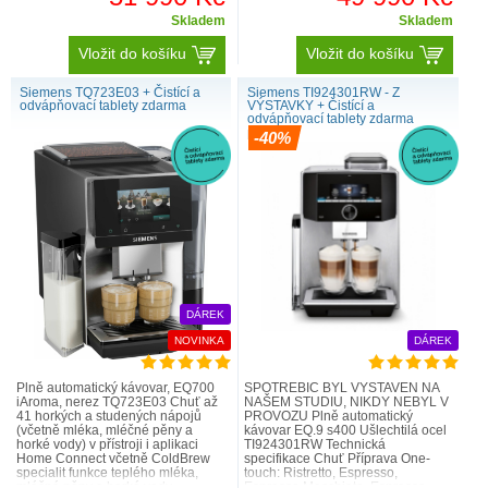
Skladem
Skladem
Vložit do košíku
Vložit do košíku
Siemens TQ723E03 + Čistící a
Siemens TI924301RW - Z
odvápňovací tablety zdarma
VÝSTAVKY + Čistící a
odvápňovací tablety zdarma
kávovar
-40%
DÁREK
NOVINKA
DÁREK
Plně automatický kávovar, EQ700
SPOTŘEBIČ BYL VYSTAVEN NA
iAroma, nerez TQ723E03 Chuť až
NAŠEM STUDIU, NIKDY NEBYL V
41 horkých a studených nápojů
PROVOZU Plně automatický
(včetně mléka, mléčné pěny a
kávovar EQ.9 s400 Ušlechtilá ocel
horké vody) v přístroji i aplikaci
TI924301RW Technická
Home Connect včetně ColdBrew
specifikace Chuť Příprava One-
specialit funkce teplého mléka,
touch: Ristretto, Espresso,
mléčné pěny a horké vody
Espresso Macchiato, Espresso