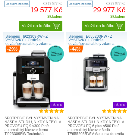
Další kávové speciality pro větší
tlačítka aromaDouble Shot - extra ..
19 577 Kč
29 977 Kč
Doprava zdarma
Doprava zdarma
pož..
19 577 Kč
29 977 Kč
Skladem
Skladem
Vložit do košíku
Vložit do košíku
Siemens TI923309RW - Z
Siemens TE655203RW - Z
VÝSTAVKY + Čistící a
VÝSTAVKY + Čistící a
odvápňovací tablety zdarma
odvápňovací tablety zdarma
kávovar
kávovar
-29%
-44%
DÁREK
DÁREK
SPOTŘEBIČ BYL VYSTAVEN NA
SPOTŘEBIČ BYL VYSTAVEN NA
NAŠEM STUDIU, NIKDY NEBYL V
NAŠEM STUDIU. NIKDY NEBYL V
PROVOZU EQ.9 s300 Plně
PROVOZU EQ.6 plus s500 Plně
automatický kávovar černá
automatický kávovar šedá
TI923309RW Technická
TE655203RW Vaše cesta do světa