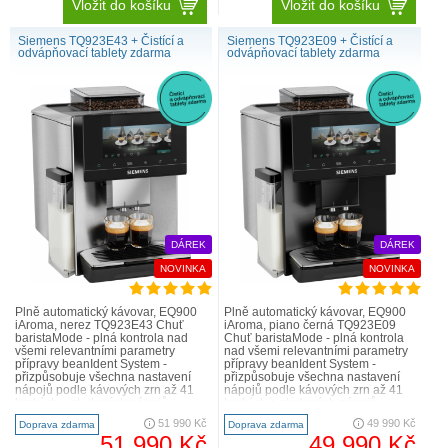
Vložit do košíku
Vložit do košíku
Siemens TQ923E43 + Čistící a
Siemens TQ923E09 + Čistící a
odvápňovací tablety zdarma
odvápňovací tablety zdarma
DÁREK
DÁREK
NOVINKA
NOVINKA
Plně automatický kávovar, EQ900
Plně automatický kávovar, EQ900
iAroma, nerez TQ923E43 Chuť
iAroma, piano černá TQ923E09
baristaMode - plná kontrola nad
Chuť baristaMode - plná kontrola
všemi relevantními parametry
nad všemi relevantními parametry
přípravy beanIdent System -
přípravy beanIdent System -
přizpůsobuje všechna nastavení
přizpůsobuje všechna nastavení
nápojů podle kávových zrn až 41
nápojů podle kávových zrn až 41
horkých a studených nápojů
horkých a studených nápojů
(včetně mléka, mléčné pěny a hor..
(včetně mléka, mléčné pěny..
51 990 Kč
49 990 Kč
Doprava zdarma
Doprava zdarma
51 990 Kč
49 990 Kč