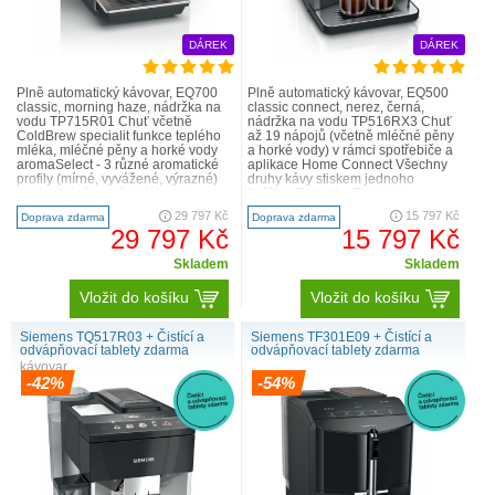
DÁREK
DÁREK
Plně automatický kávovar, EQ700
Plně automatický kávovar, EQ500
classic, morning haze, nádržka na
classic connect, nerez, černá,
vodu TP715R01 Chuť včetně
nádržka na vodu TP516RX3 Chuť
ColdBrew specialit funkce teplého
až 19 nápojů (včetně mléčné pěny
mléka, mléčné pěny a horké vody
a horké vody) v rámci spotřebiče a
aromaSelect - 3 různé aromatické
aplikace Home Connect Všechny
profily (mírné, vyvážené, výrazné)
druhy kávy stiskem jednoho
nastavitelný poměr mléka pro
tlačítka: Ristretto, Espresso,
klasické mléčné..
Espresso Macchiato, káv..
29 797 Kč
15 797 Kč
Doprava zdarma
Doprava zdarma
29 797 Kč
15 797 Kč
Skladem
Skladem
Vložit do košíku
Vložit do košíku
Siemens TQ517R03 + Čistící a
Siemens TF301E09 + Čistící a
odvápňovací tablety zdarma
odvápňovací tablety zdarma
kávovar
-42%
-54%