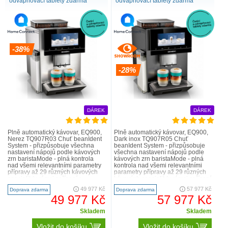
odvápňovací tablety zdarma
odvápňovací tablety zdarma
-38%
-28%
DÁREK
DÁREK
Plně automatický kávovar, EQ900,
Plně automatický kávovar, EQ900,
Nerez TQ907R03 Chuť beanIdent
Dark inox TQ907R05 Chuť
System - přizpůsobuje všechna
beanIdent System - přizpůsobuje
nastavení nápojů podle kávových
všechna nastavení nápojů podle
zrn baristaMode - plná kontrola
kávových zrn baristaMode - plná
nad všemi relevantními parametry
kontrola nad všemi relevantními
přípravy až 29 různých kávových
parametry přípravy až 29 různých
specialit (v rámci zařízení a
kávových specialit (v rámci zařízení
aplikace Home Conne..
a aplikace Home C..
49 977 Kč
57 977 Kč
Doprava zdarma
Doprava zdarma
49 977 Kč
57 977 Kč
Skladem
Skladem
Vložit do košíku
Vložit do košíku