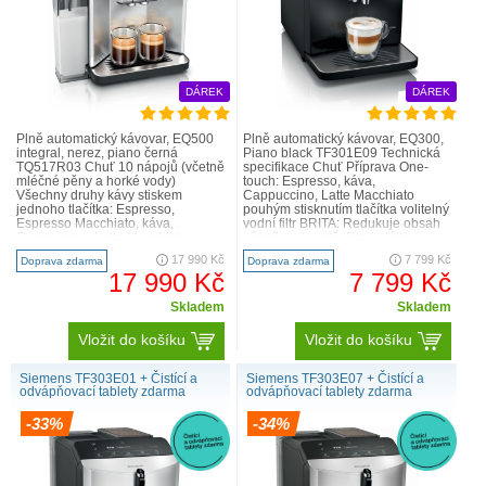
DÁREK
DÁREK
Plně automatický kávovar, EQ500
Plně automatický kávovar, EQ300,
integral, nerez, piano černá
Piano black TF301E09 Technická
TQ517R03 Chuť 10 nápojů (včetně
specifikace Chuť Příprava One-
mléčné pěny a horké vody)
touch: Espresso, káva,
Všechny druhy kávy stiskem
Cappuccino, Latte Macchiato
jednoho tlačítka: Espresso,
pouhým stisknutím tlačítka volitelný
Espresso Macchiato, káva,
vodní filtr BRITA: Redukuje obsah
Cappuccino, Latte Macchiato.
vápníku ve vodě, filtruje látky
Rychle a pohodlně. Další kávové
ovlivňující chuť a vů..
17 990 Kč
7 799 Kč
Doprava zdarma
Doprava zdarma
speciality..
17 990 Kč
7 799 Kč
Skladem
Skladem
Vložit do košíku
Vložit do košíku
Siemens TF303E01 + Čistící a
Siemens TF303E07 + Čistící a
odvápňovací tablety zdarma
odvápňovací tablety zdarma
-33%
-34%