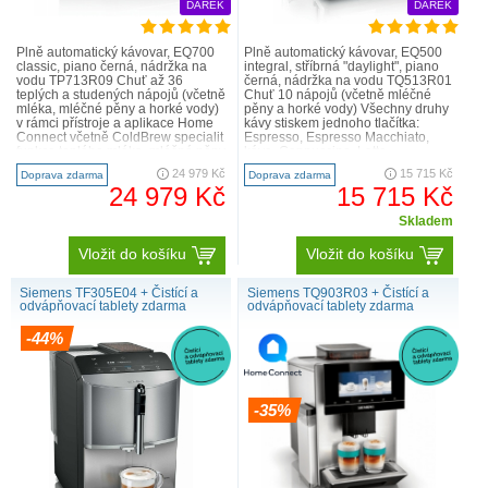
DÁREK
DÁREK
Plně automatický kávovar, EQ700
Plně automatický kávovar, EQ500
classic, piano černá, nádržka na
integral, stříbrná "daylight", piano
vodu TP713R09 Chuť až 36
černá, nádržka na vodu TQ513R01
teplých a studených nápojů (včetně
Chuť 10 nápojů (včetně mléčné
mléka, mléčné pěny a horké vody)
pěny a horké vody) Všechny druhy
v rámci přístroje a aplikace Home
kávy stiskem jednoho tlačítka:
Connect včetně ColdBrew specialit
Espresso, Espresso Macchiato,
funkce teplého mléka, mléčné pěny
káva, Cappuccino, Latte
a horké vod..
Macchiato. Rychle a poh..
24 979 Kč
15 715 Kč
Doprava zdarma
Doprava zdarma
24 979 Kč
15 715 Kč
Skladem
Vložit do košíku
Vložit do košíku
Siemens TF305E04 + Čistící a
Siemens TQ903R03 + Čistící a
odvápňovací tablety zdarma
odvápňovací tablety zdarma
-44%
-35%