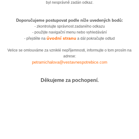
byl nesprávně zadán odkaz.
Doporučujeme postupovat podle níže uvedených bodů:
- zkontrolujte správnost zadaného odkazu
- použijte navigační menu nebo vyhledávání
úvodní stranu
- přejděte na
a dál pokračujte odtud
Velice se omlouváme za vzniklé nepříjemnosti, informujte o tom prosím na
adrese:
petramichalova@vestavnespotrebice.com
Děkujeme za pochopení.