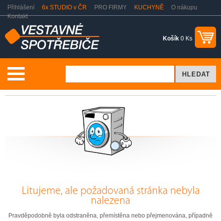
Přihlášení
6x STUDIO v ČR
PRO FIRMY
KUCHYNĚ
O nákupu
Kontakt
Košík
0 Ks
Stránka nenalezena
Litujeme, ale požadovaná stránka nebyla
nalezena
Pravděpodobně byla odstraněna, přemístěna nebo přejmenována, případně