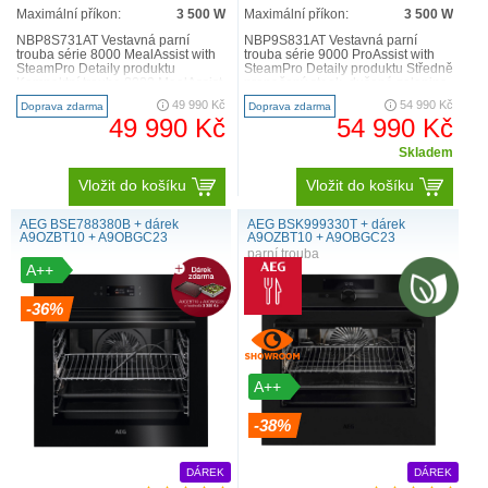
Maximální příkon:
3 500 W
Maximální příkon:
3 500 W
NBP8S731AT Vestavná parní
NBP9S831AT Vestavná parní
trouba série 8000 MealAssist with
trouba série 9000 ProAssist with
SteamPro Detaily produktu
SteamPro Detaily produktu Středně
Kompaktní trouba 8000 MealAssist
propečený steak, dušená zelenina
s funkcí SteamPro vám po..
nebo ryba? Ať je ..
49 990 Kč
54 990 Kč
Doprava zdarma
Doprava zdarma
49 990 Kč
54 990 Kč
Skladem
Vložit do košíku
Vložit do košíku
AEG BSE788380B + dárek
AEG BSK999330T + dárek
A9OZBT10 + A9OBGC23
A9OZBT10 + A9OBGC23
parní trouba
A++
-36%
A++
-38%
DÁREK
DÁREK