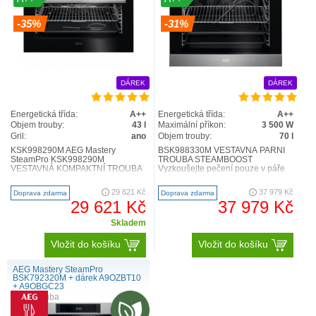
-35%
-31%
DÁREK
DÁREK
Energetická třída:
A++
Energetická třída:
A++
Objem trouby:
43 l
Maximální příkon:
3 500 W
Gril:
ano
Objem trouby:
70 l
KSK998290M AEG Mastery
BSK988330M VESTAVNÁ PARNÍ
SteamPro KSK998290M
TROUBA STEAMBOOST
VESTAVNÁ KOMPAKTNÍ TROUBA
Vyzkoušejte pečení pouze v páře
Specifikace designový typ
nebo v kombinaci s horkým
Vestavná trouba Typ zařízení
vzduchem. Získáte dokonale
29 621 Kč
37 979 Kč
Doprava zdarma
Doprava zdarma
Multiparní trou..
upečený pokrm s b..
29 621 Kč
37 979 Kč
Skladem
Vložit do košíku
Vložit do košíku
AEG Mastery SteamPro
BSK792320M + dárek A9OZBT10
+ A9OBGC23
parní trouba