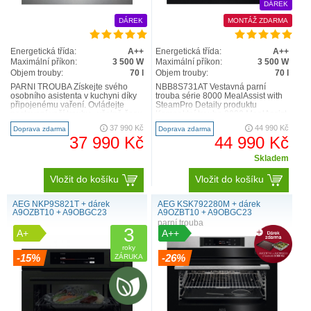
DÁREK
DÁREK
MONTÁŽ ZDARMA
Energetická třída:
A++
Energetická třída:
A++
Maximální příkon:
3 500 W
Maximální příkon:
3 500 W
Objem trouby:
70 l
Objem trouby:
70 l
PARNÍ TROUBA Získejte svého
NBB8S731AT Vestavná parní
osobního asistenta v kuchyni díky
trouba série 8000 MealAssist with
připojenému vaření. Ovládejte
SteamPro Detaily produktu
nastavení vaší trouby - včetně času
Kompaktní trouba 8000 MealAssist
a teploty - z vašeh..
s funkcí SteamPro vám pomů..
37 990 Kč
44 990 Kč
Doprava zdarma
Doprava zdarma
37 990 Kč
44 990 Kč
Skladem
Vložit do košíku
Vložit do košíku
AEG NKP9S821T + dárek
AEG KSK792280M + dárek
A9OZBT10 + A9OBGC23
A9OZBT10 + A9OBGC23
parní trouba
3
A+
A++
roky
-15%
-26%
ZÁRUKA