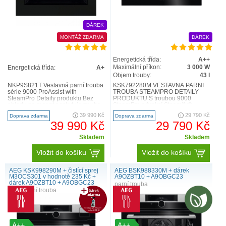
DÁREK
MONTÁŽ ZDARMA
DÁREK
Energetická třída:
A++
Maximální příkon:
3 000 W
Energetická třída:
A+
Objem trouby:
43 l
NKP9S821T Vestavná parní trouba
KSK792280M VESTAVNÁ PARNÍ
série 9000 ProAssist with
TROUBA STEAMPRO DETAILY
SteamPro Detaily produktu Bez
PRODUKTU S troubou 9000
ohledu na recept poskytuje trouba
SteamPro s funkcí Steamify®
9000 ProAssist s tech..
můžete doma připravovat pokrmy v
39 990 Kč
29 790 Kč
Doprava zdarma
Doprava zdarma
profesioná..
39 990 Kč
29 790 Kč
Skladem
Skladem
Vložit do košíku
Vložit do košíku
AEG KSK998290M + čistící sprej
AEG BSK988330M + dárek
M3OCS301 v hodnotě 235 Kč +
A9OZBT10 + A9OBGC23
dárek A9OZBT10 + A9OBGC23
parní trouba
kompaktní trouba
A++
A++