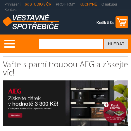
Přihlášení
6x STUDIO v ČR
PRO FIRMY
KUCHYNĚ
O nákupu
Kontakt
Košík
0 Ks
Akční nabídky
Vařte s parní troubou AEG a získejte víc!
Vařte s parní troubou AEG a získejte
víc!