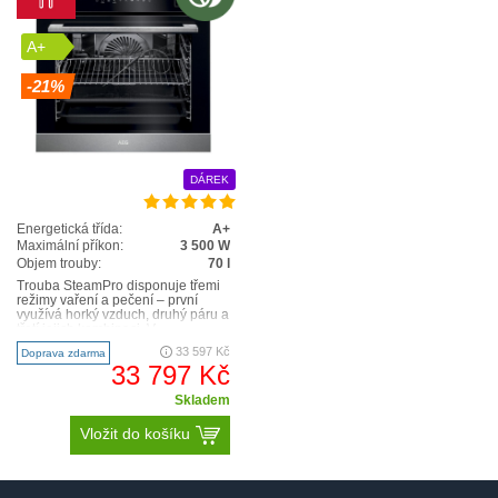
A+
-21%
DÁREK
Energetická třída:
A+
Maximální příkon:
3 500 W
Objem trouby:
70 l
Trouba SteamPro disponuje třemi
režimy vaření a pečení – první
využívá horký vzduch, druhý páru a
třetí jejich kombinaci. V
kombinovaném režimu trou..
33 597 Kč
Doprava zdarma
33 797 Kč
Skladem
Vložit do košíku