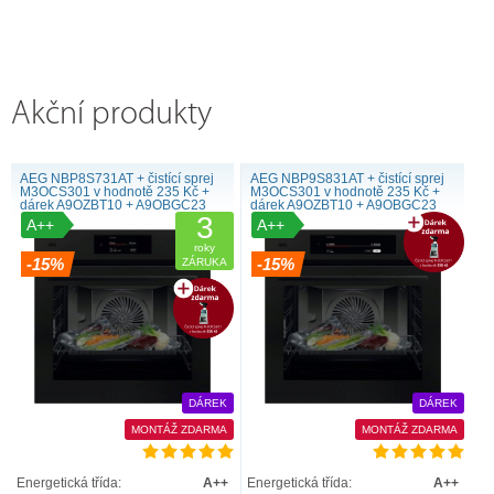
Akční produkty
AEG NBP8S731AT + čistící sprej
AEG NBP9S831AT + čistící sprej
M3OCS301 v hodnotě 235 Kč +
M3OCS301 v hodnotě 235 Kč +
dárek A9OZBT10 + A9OBGC23
dárek A9OZBT10 + A9OBGC23
3
A++
A++
roky
-15%
-15%
ZÁRUKA
DÁREK
DÁREK
MONTÁŽ ZDARMA
MONTÁŽ ZDARMA
Energetická třída:
A++
Energetická třída:
A++