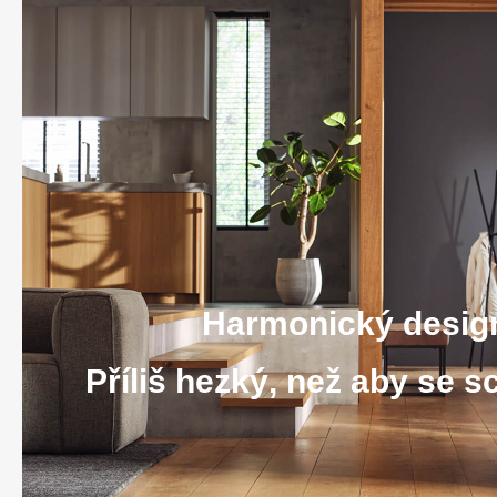
Harmonický desig
Příliš hezký, než aby se 