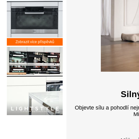
Zobrazit více příspěvků
Siln
Objevte sílu a pohodlí n
Mi