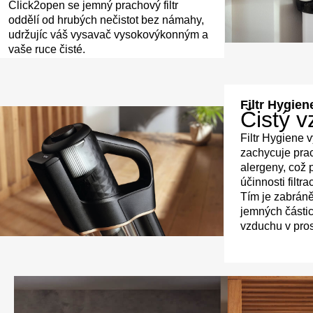
Click2open se jemný prachový filtr
oddělí od hrubých nečistot bez námahy,
udržujíc váš vysavač vysokovýkonným a
vaše ruce čisté.
Filtr Hygien
Čistý 
Filtr Hygiene 
zachycuje prach
alergeny, což 
účinnosti filtr
Tím je zabrán
jemných částic 
vzduchu v pro