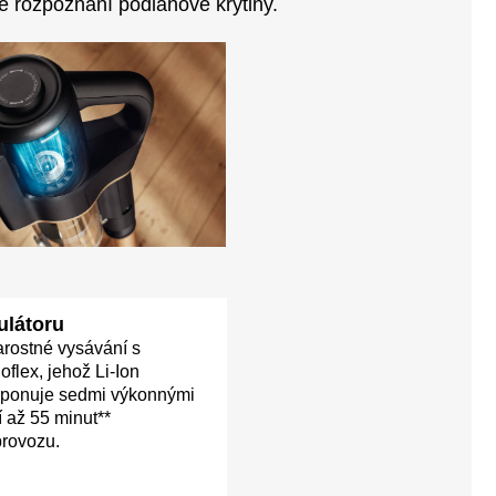
é rozpoznání podlahové krytiny.
ulátoru
tarostné vysávání s
lex, jehož Li-Ion
sponuje sedmi výkonnými
í až 55 minut**
provozu.