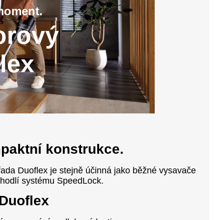
 moment.
orový
lex
paktní konstrukce.
řada Duoflex je stejně účinná jako běžné vysavače
ohodlí systému SpeedLock.
Duoflex