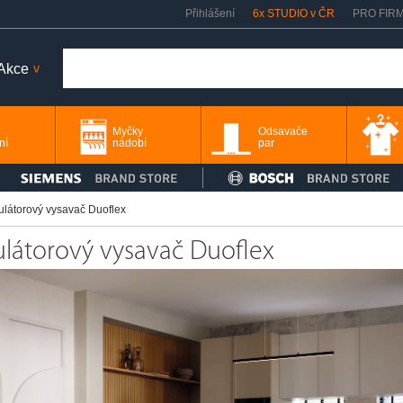
Přihlášení
6x STUDIO v ČR
PRO FIR
Akce
>
Myčky
Odsavače
ní
nádobí
par
ulátorový vysavač Duoflex
látorový vysavač Duoflex