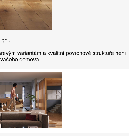
signu
evým variantám a kvalitní povrchové struktuře není
m vašeho domova.