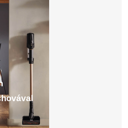
n
schovával