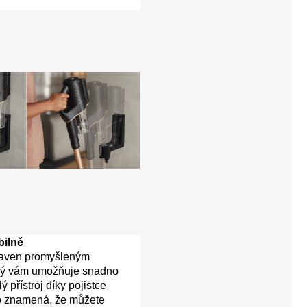
bilně
baven promyšleným
rý vám umožňuje snadno
ý přístroj díky pojistce
o znamená, že můžete