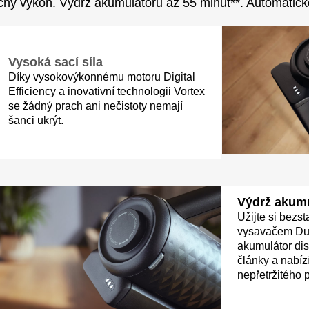
ný výkon. Výdrž akumulátoru až 55 minut**. Automatick
Vysoká sací síla
Díky vysokovýkonnému motoru Digital
Efficiency a inovativní technologii Vortex
se žádný prach ani nečistoty nemají
šanci ukrýt.
Výdrž akum
Užijte si bezs
vysavačem Duof
akumulátor di
články a nabíz
nepřetržitého 