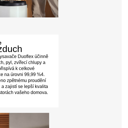
e
vzduch
vysavače Duoflex účinně
, pyl, zvířecí chlupy a
přispívá k celkové
ace na úrovni 99,99 %4.
ěno zpětnému proudění
a zajistí se lepší kvalita
storách vašeho domova.