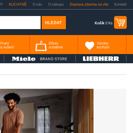
MY
KUCHYNĚ
O nás
O nákupu
Doprava zdarma na vše
Kontakt
Košík
0 Ks
Praní
Dřezy
Výroba
a sušení
a baterie
kuchyní