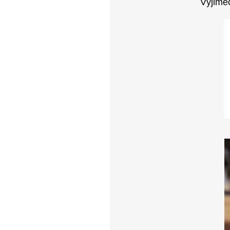
Výjimeč