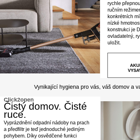
rychle přepno
ručním režimem
konkrétních mí
nízké hmotnos
konstrukci je 
ovladatelný, r
uložit.
AKU
VYSA
Vynikající hygiena pro vás, váš domov a v
Click2open
Čistý domov. Čisté
ruce.
Vyprázdnění odpadní nádoby na prach
a předfiltr je teď jednoduché jediným
pohybem. Díky osvědčené funkci