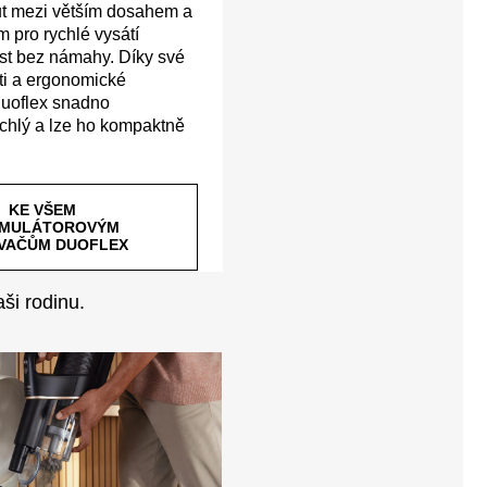
ut mezi větším dosahem a
 pro rychlé vysátí
st bez námahy. Díky své
ti a ergonomické
Duoflex snadno
ychlý a lze ho kompaktně
KE VŠEM
MULÁTOROVÝM
VAČŮM DUOFLEX
aši rodinu.