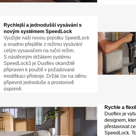
Rychlejší a jednodušší vysávání s
novým systémem SpeedLock
Využijte naši novou pojistku SpeedLock
a snadno přejděte z režimu vysávání
celým vysavačem na ruční režim.
S nástěnným držákem systému
SpeedLock3 je Duoflex okamžitě
připraven k použití v požadované
modifikaci přístroje. Držák lze na stěnu
připevnit jednoduše a prostorově
úsporně.
Rychle a flexi
Duoflex je vy
designem, kte
přestavovat cel
SpeedLock. T