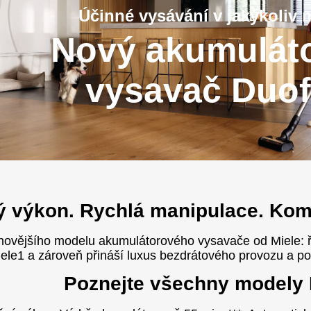
Účinné vysávání v jakýkoliv
Nový akumulát
vysavač Duof
ý výkon. Rychlá manipulace. Kom
ejnovějšího modelu akumulátorového vysavače od Miele: 
ele1 a zároveň přináší luxus bezdrátového provozu a p
Poznejte všechny modely 