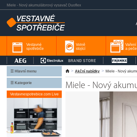
Miele - Nový akumulátorový vysavač Duoflex
Vestavné
Volně
Vaření
spotřebiče
stojící
a peče
☰ Hlavní menu
Akční nabídky
Miele - Nový akum
☰ Kategorie
Miele - Nový akumu
Vestavnespotrebice.com Live