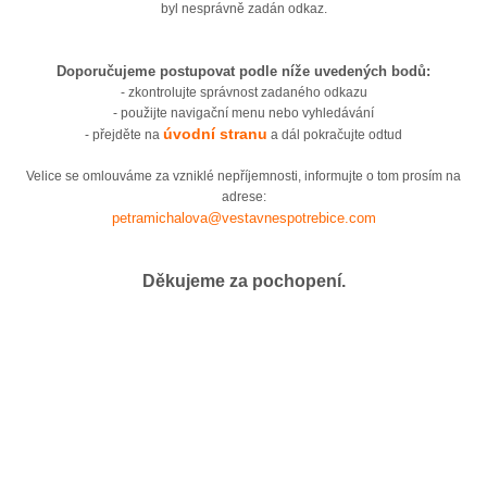
byl nesprávně zadán odkaz.
Doporučujeme postupovat podle níže uvedených bodů:
- zkontrolujte správnost zadaného odkazu
- použijte navigační menu nebo vyhledávání
úvodní stranu
- přejděte na
a dál pokračujte odtud
Velice se omlouváme za vzniklé nepříjemnosti, informujte o tom prosím na
adrese:
petramichalova@vestavnespotrebice.com
Děkujeme za pochopení.