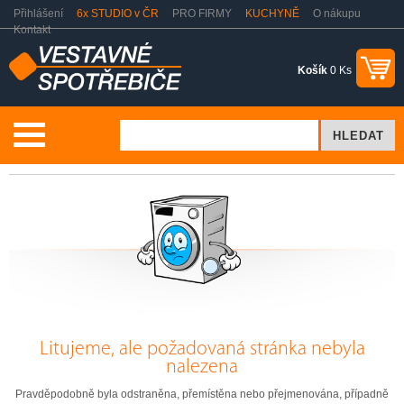
Přihlášení
6x STUDIO v ČR
PRO FIRMY
KUCHYNĚ
O nákupu
Kontakt
Košík
0 Ks
Stránka nenalezena
Litujeme, ale požadovaná stránka nebyla
nalezena
Pravděpodobně byla odstraněna, přemístěna nebo přejmenována, případně